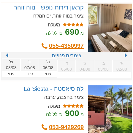
קראון דירות נופש - נווה זוהר
צימר בנווה זוהר, ים המלח
מעולה
690
מ
₪ ללילה
055-4350997
צימרים פנויים
ה'
ו'
ש'
א'
ב'
ג'
ד'
08/08
07/08
06/08
05/08
04/08
03/08
02/08
פנוי
פנוי
פנוי
לה סיאסטה - La Siesta
צימר בחצבה, ערבה
מעולה
900
מ
₪ ללילה
053-9429269