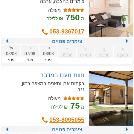
צימרים בחצבה, ערבה
מעולה
750
מ
₪ ללילה
053-9367017
צימרים פנויים
ה'
ו'
ש'
א'
ב'
ג'
ד'
08/08
07/08
06/08
05/08
04/08
03/08
02/08
פנוי
פנוי
פנוי
חוות נועם במדבר
בקתות אבן וחאנים במצפה רמון,
נגב
מעולה
75
מ
₪ ללילה
053-8095055
צימרים פנויים