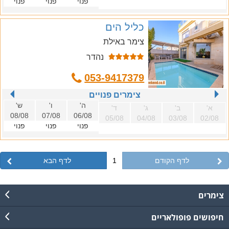
פנוי
פנוי
פנוי
כליל הים
צימר באילת
נהדר
053-9417379
צימרים פנויים
ה'
ו'
ש'
א'
ב'
ג'
ד'
08/08
07/08
06/08
05/08
04/08
03/08
02/08
פנוי
פנוי
פנוי
לדף הקודם
1
לדף הבא
צימרים
חיפושים פופולאריים