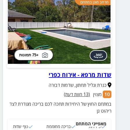
מרחב מוגן במתחם
+75 תמונות
שדות מרפא - אירוח כפרי
כנרת וגליל תחתון
,
שדמות דבורה
10
מצוין
(
13
חוות דעת)
במתחם החוץ של היחידות תחכה לכם בריכה מגודרת לצד
ריהוט גן
מאפייני המתחם
3 דירות
בריכה מחוממת
נוף שדות