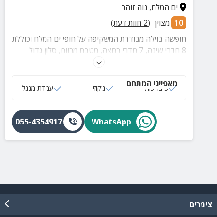
ים המלח
,
נוה זוהר
10
מצוין
(
2
חוות דעת)
חופשה בוילה מבודדת המשקיפה על חופי ים המלח וכוללת
8 חדרי שינה, 7 חדרי רחצה, מטבח מרווח, סלון גדול
ומפנק, חצר פרטית עם 3 בריכות מחוממות, ג'קוזי, מנגל,
פינות ישיבה ועוד.
מאפייני המתחם
3 בריכות
ג‘קוזי
עמדת מנגל
055-4354917
WhatsApp
צימרים