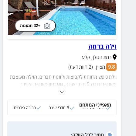
+32 תמונות
וילה ברמה
רמת הגולן
,
קלע
9.8
מצוין
(
2
חוות דעת)
וילת נופש מרווחת לקבוצות ולזוגות חברים. הוילה מעוצבת
ומאובזרת ובה 5 חדרי שינה, מטבחון מאובזר ואווירה
רגועה מול נוף מרהיב. בקרבת שלל אטרקציות.
מאפייני המתחם
וילה ל-10 איש
5 חדרי שינה
בריכה פרטית
מחיר
לכל הוילה
: