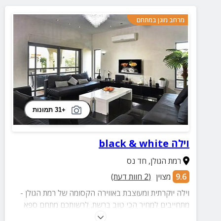
מרחב מוגן במתחם
+31 תמונות
וילה black & white
רמת הגולן
,
חד נס
9.6
מצוין
(
2
חוות דעת)
וילה יוקרתית ומעוצבת באווירה הקסומה של רמת הגולן -
מתחייבים למחיר הכי טוב ברשת. לרשותכם מתחם ספא
מפנק עם סאונה יבשה, אבזור מלא בוילה וחצר מטופחת