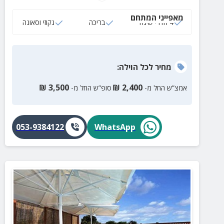
עם בריכה.
מאפייני המתחם
4 חדרי שינה
בריכה
גקוזי וסאונה
מחיר
לכל הוילה
:
₪
3,500
₪
2,400
אמצ”ש החל מ-
סופ”ש החל מ-
053-9384122
WhatsApp