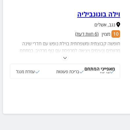
וילה בוגונביליה
נגב
,
אשלים
10
מצוין
(
6
חוות דעת)
חופשה קבוצתית ומשפחתית בוילת נופש עם חדרי שינה
מרווחים ונעימים ויציאה למרפסת עם נוף מרהיב. במתחם
הנופש תיהנו מבריכת שחייה, עמדת מנגל וחצר מטופחת.
מאפייני המתחם
בריכה
בריכת פעוטות
עמדת מנגל