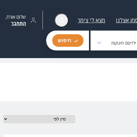
שלום
אורח
,
מו אצלנו
מצא לי צימר
התחבר
חיפוש
לדים
0
תינוקות