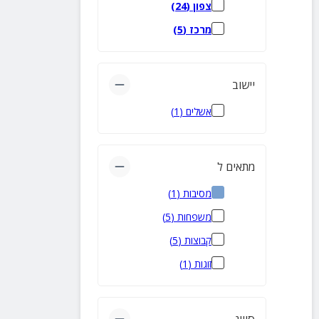
צפון
(
24
)
מרכז
(
5
)
יישוב
אשלים
(
1
)
מתאים ל
מסיבות
(
1
)
משפחות
(
5
)
קבוצות
(
5
)
זוגות
(
1
)