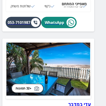
מאפייני המתחם
בריכה מגודרת
ג‘קוזי
שולחנות משחק
053-7101987
WhatsApp
+32 תמונות
עדי במדבר