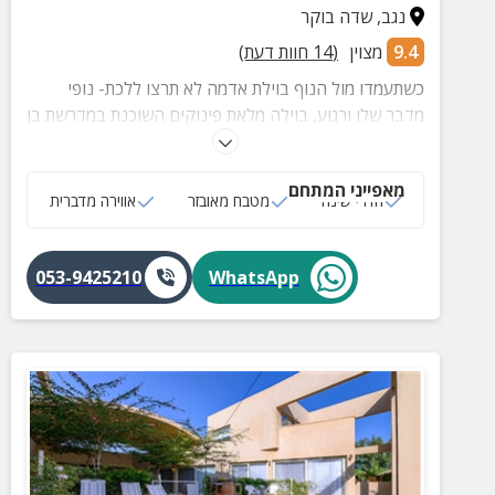
נגב
,
שדה בוקר
9.4
מצוין
(
14
חוות דעת)
כשתעמדו מול הנוף בוילת אדמה לא תרצו ללכת- נופי
מדבר שלו ורגוע, בוילה מלאת פינוקים השוכנת במדרשת בן
גוריון בנגב.
מאפייני המתחם
חדרי שינה
מטבח מאובזר
אווירה מדברית
053-9425210
WhatsApp