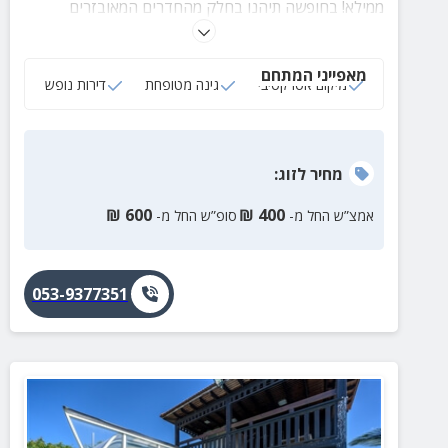
ממילא! בחופשה תיהנו בחלק מהחדרים המאובזרים
ממטבח מצויד, סלון אירוח, מכונת אספרסו ומרפסות לנוף.
בקרבת הדירה רחובות העיר העתיקה, הכותל ועוד.
מאפייני המתחם
מיקום אטרקטיבי
גינה מטופחת
דירות נופש
מחיר
לזוג
:
₪
600
₪
400
אמצ”ש החל מ-
סופ”ש החל מ-
053-9377351