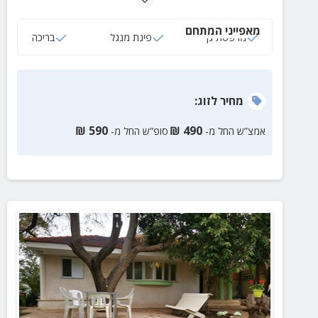
מאפייני המתחם
מרפסת גן
פינת מנגל
בריכה
מחיר
לזוג
:
₪
590
₪
490
אמצ”ש החל מ-
סופ”ש החל מ-