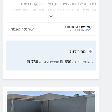
דירת נופש קסומה וייחודית, מוארת וירוקה במיוחד
ובמחירים נוחים לכל כיס! הדירה ממוקמת באיזור שופע
אטרקציות ופעילויות. מתאימה לעד 8 אורחים
מאפייני המתחם
גינה מרווחת
מטבח מאובזר
מחיר
לזוג
:
₪
730
₪
630
אמצ”ש החל מ-
סופ”ש החל מ-