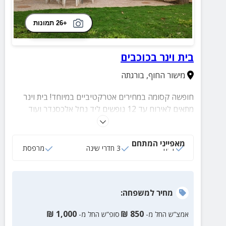
+26 תמונות
בית וינר בכוכבים
מישור החוף
,
בורגתה
חופשה קסומה במחירים אטרקטיביים במיוחד! בית וינר
מתאים לאירוח עד 12 נופשים ליד נחל אלכסנדר ועוד
שפע אטרקציות מהנות. אנו מקפידים על מחירים משתלמים
בכל עונות השנה!
מאפייני המתחם
1 יח‘
3 חדרי שינה
מרפסת
מחיר
למשפחה
:
₪
1,000
₪
850
אמצ”ש החל מ-
סופ”ש החל מ-