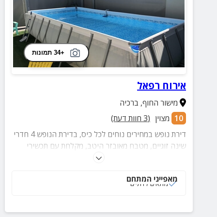
+34 תמונות
אירוח רפאל
מישור החוף
,
ברכיה
10
מצוין
(
3
חוות דעת)
דירת נופש במחירים נוחים לכל כיס, בדירת הנופש 4 חדרי
שינה זוגיים, מטבח מאובזר היטב, מקלחת עם תכשירי
רחצה, פינת ישיבה וטלוויזה, חצר נעימה הכוללת ג'קוזי,
טרמפולינה, פינות ישיבה וערסלים נוחים
מאפייני המתחם
מתאים לדתיים