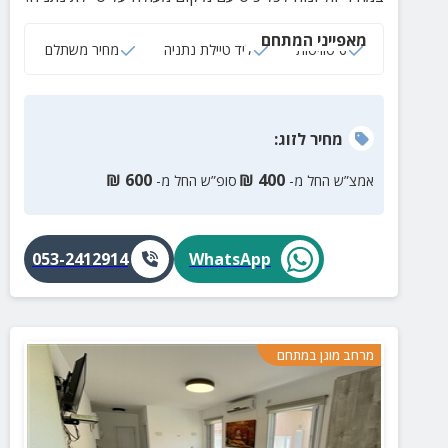
מאפייני המתחם
6 סוויטות
ליד טיילת נתניה
מחיר משתלם
מחיר
לזוג
:
₪
600
₪
400
אמצ”ש החל מ-
סופ”ש החל מ-
053-2412914
WhatsApp
מרחב מוגן במתחם