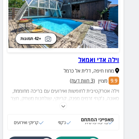
+42 תמונות
וילה אדי ואמאל
מחוז חיפה
,
דלית אל כרמל
9.9
מצוין
(
3
חוות דעת)
וילה אטרקטיבית לחופשות ואירועים עם בריכה מחוממת,
סאונה, ג'קוזי זרמים מפנק, קריוקי, שולחנות משחק, חצר
מטופחת, מתקני טאבון וברביקיו, אפשרות לארוחות
ופעילויות מהנות - וכל זה במחירים משתלמים במיוחד.
מאפייני המתחם
בריכה פרטית
ג‘קוזי
קריוקי ואירועים