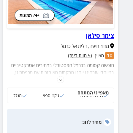
+74 תמונות
צימר סילאן
מחוז חיפה
,
דלית אל כרמל
10
מצוין
(
9
חוות דעת)
חופשה קסומה בכרמל הפסטורלי במחירים אטרקטיביים
במיוחד! אורחינו ייהנו מבקתות מאובזרות עם מרפסת גן,
בריכה מחוממת ומקורה, ארוחות עשירות ונופים משגעים
מכל עבר.
מאפייני המתחם
בריכה מגודרת
ג‘קוזי ספא
מנגל
מחיר
לזוג
: