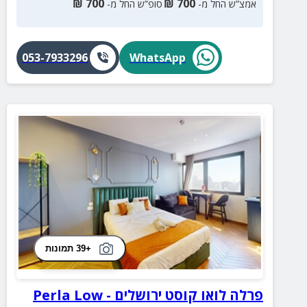
₪
700
₪
700
אמצ”ש החל מ-
סופ”ש החל מ-
053-7933296
WhatsApp
+39 תמונות
פרלה לואו קוסט ירושלים - Perla Low