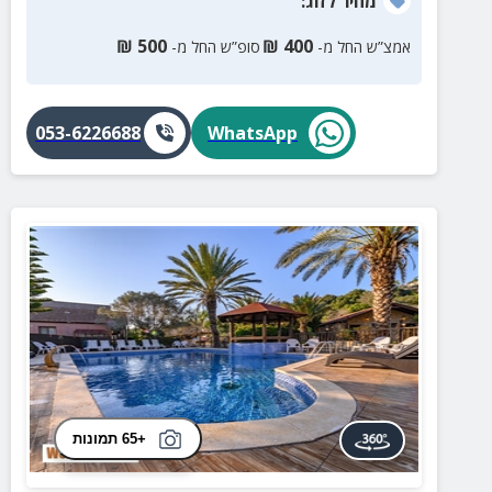
מחיר
לזוג
:
₪
500
₪
400
אמצ”ש החל מ-
סופ”ש החל מ-
053-6226688
WhatsApp
+65 תמונות