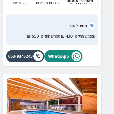
מאפייני המתחם
8 דירות נופש
דירות מעוצבות
מרפסת
מחיר
לזוג
:
₪
550
₪
430
אמצ”ש החל מ-
סופ”ש החל מ-
053-9345245
WhatsApp