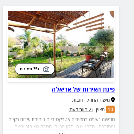
+35 תמונות
פינת האירוח של אריאלה
מישור החוף
,
רחובות
10
מצוין
(
2
חוות דעת)
חופשה נעימה במחירים אטרקטיביים ביחידת אירוח נקייה
ומסודרת - חדר שינה, סלון מרווח, מטבח מאובזר וחצר
גדולה עם עמדת מנגל, ריהוט גן ובריכה מהנה.