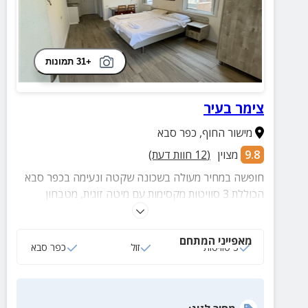
+31 תמונות
צימר בעיר
מישור החוף
,
כפר סבא
9.8
מצוין
(
12
חוות דעת)
חופשה במחיר מעולה בשכונה שקטה ונעימה בכפר סבא
הכוללת 3 סוויטות מקסימות עם מיטה זוגית, מטבחון
מאובזר, פינת קפה, חדר רחצה ופינת ישיבה.
מאפייני המתחם
3 סוויטות
זול
כפר סבא