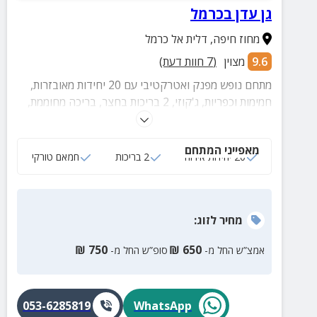
גן עדן בכרמל
מחוז חיפה
,
דלית אל כרמל
9.6
מצוין
(
7
חוות דעת)
מתחם נופש מפנק ואטרקטיבי עם 20 יחידות מאובזרות,
חמימות וכפריות, ג'קוזי, 2 בריכות בחצר, בריכה מחוממת,
עמדת מנגל, חצר מטופחת ומרווחת, ושפע פינוקים.
מאפייני המתחם
20 יחידות אירוח
2 בריכות
חמאם טורקי
מחיר
לזוג
:
₪
750
₪
650
אמצ”ש החל מ-
סופ”ש החל מ-
053-6285819
WhatsApp