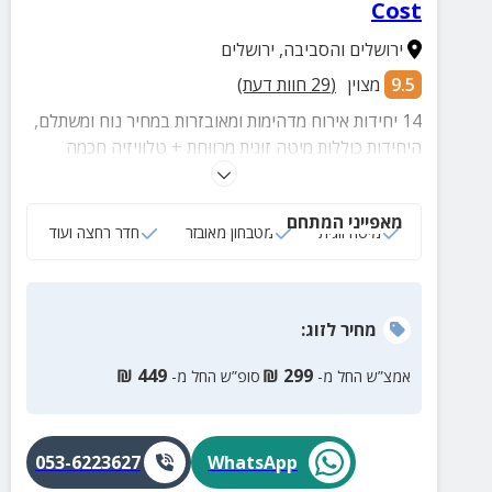
Cost
ירושלים והסביבה
,
ירושלים
9.5
מצוין
(
29
חוות דעת)
14 יחידות אירוח מדהימות ומאובזרות במחיר נוח ומשתלם,
היחידות כוללות מיטה זוגית מרווחת + טלוויזיה חכמה
בחיבור לנטפליקס, פינות ישיבה, חדר רחצה, מטבחון
מאובזר ועוד.
מאפייני המתחם
מיטה זוגית
מטבחון מאובזר
חדר רחצה ועוד
מחיר
לזוג
:
₪
449
₪
299
אמצ”ש החל מ-
סופ”ש החל מ-
053-6223627
WhatsApp