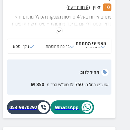
10
מצוין
(
8
חוות דעת)
מתחם אירוח בעל 4 סוויטות מפנקות הכולל מתחם חוץ
גדול ופסטורלי עם בריכה מחוממת + מיטות שיזוף ופינות
ישיבה, עמדת גריל ועוד.
מאפייני המתחם
3 סוויטות
בריכה מחוממת
ג‘קוזי ספא
מחיר
לזוג
:
₪
850
₪
750
אמצ”ש החל מ-
סופ”ש החל מ-
053-9870292
WhatsApp