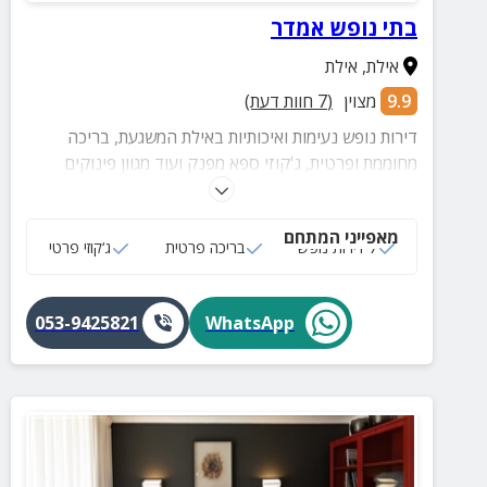
בתי נופש אמדר
אילת
,
אילת
9.9
מצוין
(
7
חוות דעת)
דירות נופש נעימות ואיכותיות באילת המשגעת, בריכה
מחוממת ופרטית, ג'קוזי ספא מפנק ועוד מגוון פינוקים
לחופשה זוגית או משפחתית!
מאפייני המתחם
7 דירות נופש
בריכה פרטית
ג‘קוזי פרטי
053-9425821
WhatsApp