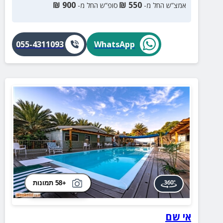
₪
900
₪
550
אמצ”ש החל מ-
סופ”ש החל מ-
055-4311093
WhatsApp
+58 תמונות
אי שם