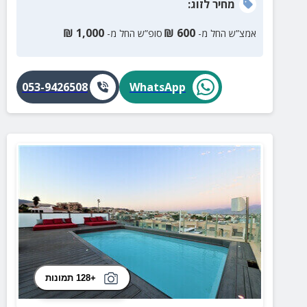
מחיר
לזוג
:
₪
1,000
₪
600
אמצ”ש החל מ-
סופ”ש החל מ-
053-9426508
WhatsApp
+128 תמונות