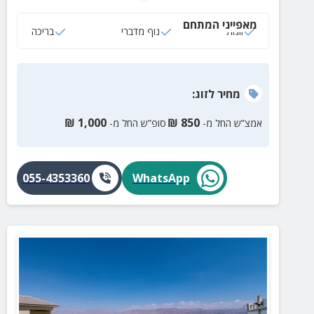
המחוממת בחורף.
מאפייני המתחם
זוגות
נוף מדברי
בריכה
מחיר
לזוג
:
₪
1,000
₪
850
אמצ”ש החל מ-
סופ”ש החל מ-
055-4353360
WhatsApp