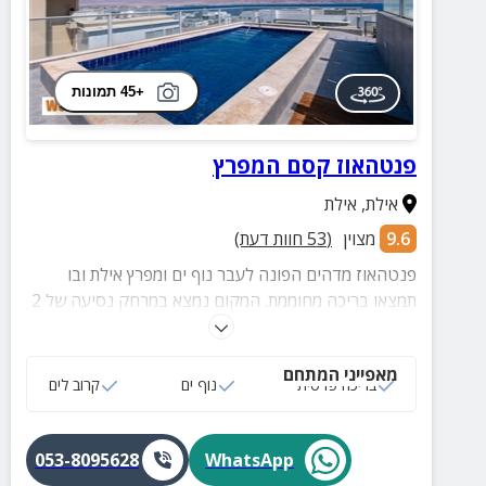
+45 תמונות
פנטהאוז קסם המפרץ
אילת
,
אילת
9.6
מצוין
(
53
חוות דעת)
פנטהאוז מדהים הפונה לעבר נוף ים ומפרץ אילת ובו
תמצאו בריכה מחוממת. המקום נמצא במרחק נסיעה של 2
דקות בלבד מהים.
מאפייני המתחם
בריכה פרטית
נוף ים
קרוב לים
053-8095628
WhatsApp