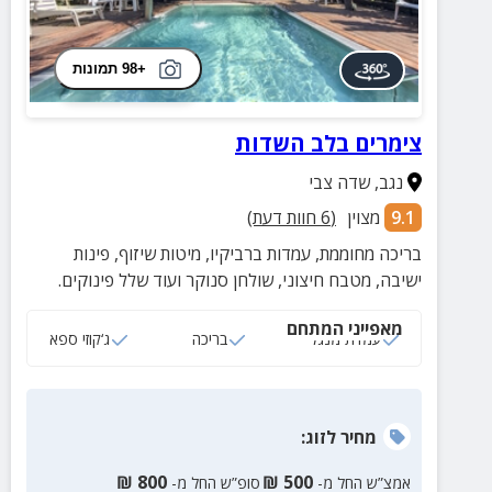
+98 תמונות
צימרים בלב השדות
נגב
,
שדה צבי
9.1
מצוין
(
6
חוות דעת)
בריכה מחוממת, עמדות ברביקיו, מיטות שיזוף, פינות
ישיבה, מטבח חיצוני, שולחן סנוקר ועוד שלל פינוקים.
מאפייני המתחם
עמדת מנגל
בריכה
ג‘קוזי ספא
מחיר
לזוג
:
₪
800
₪
500
אמצ”ש החל מ-
סופ”ש החל מ-