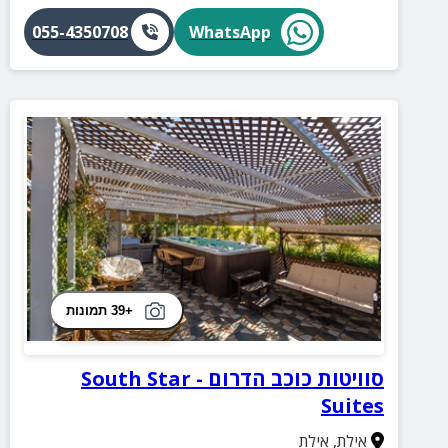
055-4350708
WhatsApp
+39 תמונות
סוויטות כוכב הדרום - South Star
Suites
אילת
,
אילת