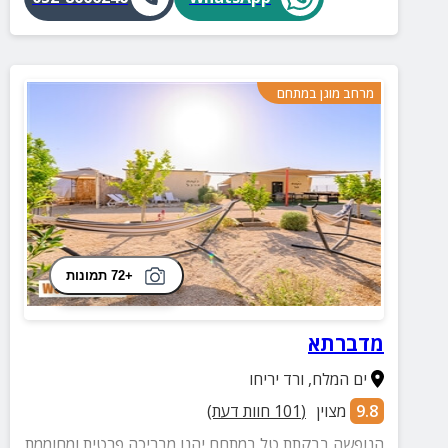
מרחב מוגן במתחם
+72 תמונות
מדברתא
ים המלח
,
ורד יריחו
9.8
מצוין
(
101
חוות דעת)
הנופשה בבקתת טל במתחם יהנו מבריכה פרטית ומחוממת