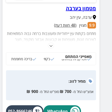
מטמון בערבה
ערבה
,
עין יהב
9.9
מצוין
(
48
חוות דעת)
מתחם בקתות עץ ייחודיות ומעוצבות ברמה גבוה המתאימות
לאירוח זוגות, משפחות או קבוצות. אבזור מוקפד, חצר
מושקעת עם מתקני גריל, מרחבי דשא, בריכה (מחוממת
בחורף) ועוד מגוון הפתעות.
מאפייני המתחם
אטרקציות במתחם
ג‘קוזי
בריכה מחוממת
מחיר
לזוג
:
₪
900
₪
700
אמצ”ש החל מ-
סופ”ש החל מ-
052-8666246
WhatsApp