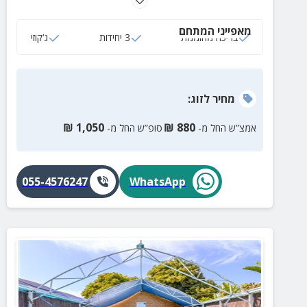
בריכה מחוממת, מיטות שיזוף מול הנוף, עמדת מנגל שולחן
פינג פונג מקצועי
מאפייני המתחם
בריכה מחוממת
3 יחידות
ג‘קוזי
מחיר
לזוג
:
₪
1,050
₪
880
אמצ”ש החל מ-
סופ”ש החל מ-
055-4576247
WhatsApp