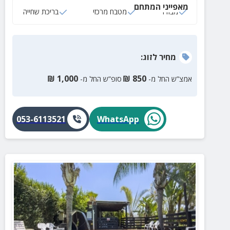
מאפייני המתחם
מבודד
מטבח מרכזי
בריכת שחייה
מחיר
לזוג
:
₪
1,000
₪
850
אמצ”ש החל מ-
סופ”ש החל מ-
053-6113521
WhatsApp