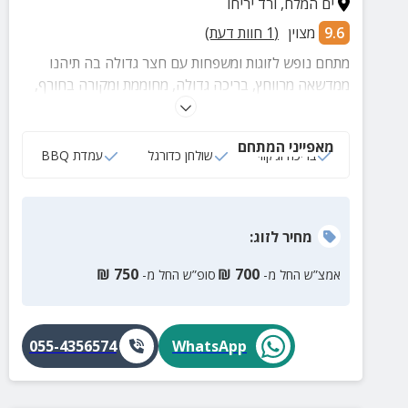
ים המלח
,
ורד יריחו
9.6
מצוין
(
1
חוות דעת)
מתחם נופש לזוגות ומשפחות עם חצר גדולה בה תיהנו
ממדשאה מרווחץ, בריכה גדולה, מחוממת ומקורה בחורף,
פינות ישיבה, שולחן כדורגל, חשקי ילדים ועוד.
מאפייני המתחם
בריכה וג‘קוזי
שולחן כדורגל
עמדת BBQ
מחיר
לזוג
:
₪
750
₪
700
אמצ”ש החל מ-
סופ”ש החל מ-
055-4356574
WhatsApp