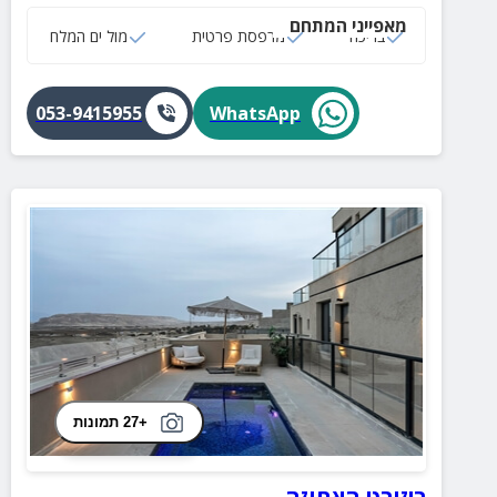
מאפייני המתחם
בריכה
מרפסת פרטית
מול ים המלח
053-9415955
WhatsApp
+27 תמונות