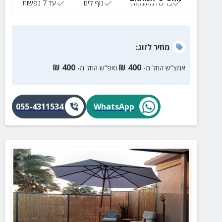
בריכה מחוממת
נוף לים
עד 7 נפשות
מחיר
לזוג
:
₪
400
₪
400
אמצ”ש החל מ-
סופ”ש החל מ-
055-4311534
WhatsApp