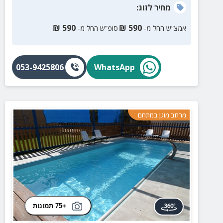
מחיר
לזוג
:
₪
590
₪
590
אמצ”ש החל מ-
סופ”ש החל מ-
053-9425806
WhatsApp
מרחב מוגן במתחם
+75 תמונות