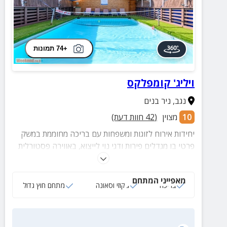
+74 תמונות
ויליג' קומפלקס
נגב
,
ניר בנים
10
מצוין
(
42
חוות דעת)
יחידות אירוח לזוגות ומשפחות עם בריכה מחוממת במשק
פרטי בו מגדלים פירות ודגי נוי לייצוא, באווירה פסטורלית
וירוקה.
מאפייני המתחם
בריכה
ג‘קוזי וסאונה
מתחם חוץ גדול