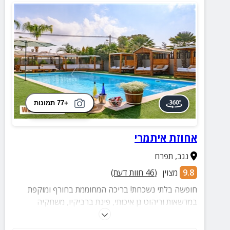
+77 תמונות
אחוזת איתמרי
נגב
,
תפרח
9.8
מצוין
(
46
חוות דעת)
חופשה בלתי נשכחת! בריכה המחוממת בחורף ומוקפת
במדשאות וריהוט גן איכותי, פינת ברביקיו, משחקיה
מושקעת לקטנטנים, שולחן סנוקר למקצוענים, התאמות
לאירועים קסומים והמון פינוקים...