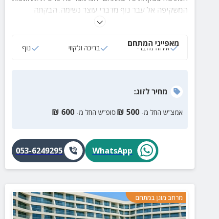
המשקיפה אל עבר נוף מדברי עוצר נשימה. הבקתה
מתאימה לזוגות ומשפחות עד 5 איש.
מאפייני המתחם
אירוח מדברי
בריכה וג‘קוזי
נוף
מחיר
לזוג
:
₪
600
₪
500
אמצ”ש החל מ-
סופ”ש החל מ-
053-6249295
WhatsApp
מרחב מוגן במתחם