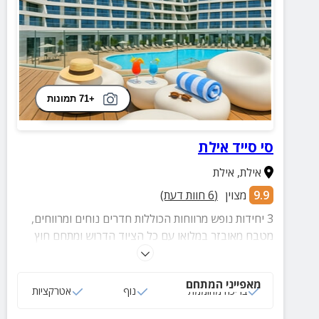
+71 תמונות
סי סייד אילת
אילת
,
אילת
9.9
מצוין
(
6
חוות דעת)
3 יחידות נופש מרווחות הכוללות חדרים נוחים ומרווחים,
מטבח מאובזר במלואו עם כל הציוד הדרוש ומתחם חוץ
משותף עם בריכה מחוממת, מיטות שיזוף ופינות ישיבה
מאפייני המתחם
בריכה מחוממת
נוף
אטרקציות