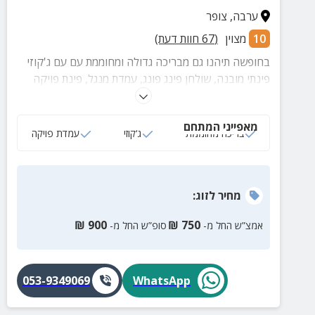
ערבה
,
צופר
10
מצוין
(
67
חוות דעת)
בחופשה תיהנו גם מבריכה גדולה ומחוממת עם עם ג'קוזי
פינתי מובנה, שולחן פינג פונג, עמדת מנגל, פינת פויקה
וסאג' להכנת פיתות ועוד.
מאפייני המתחם
בריכה מחוממת
ג‘קוזי
עמדת פויקה
מחיר
לזוג
:
₪
900
₪
750
אמצ”ש החל מ-
סופ”ש החל מ-
053-9349069
WhatsApp