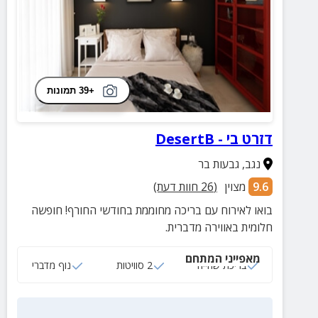
+39 תמונות
דזרט בי - DesertB
נגב
,
גבעות בר
9.6
מצוין
(
26
חוות דעת)
בואו לאירוח עם בריכה מחוממת בחודשי החורף! חופשה
חלומית באווירה מדברית.
מאפייני המתחם
בריכת שחייה
2 סוויטות
נוף מדברי