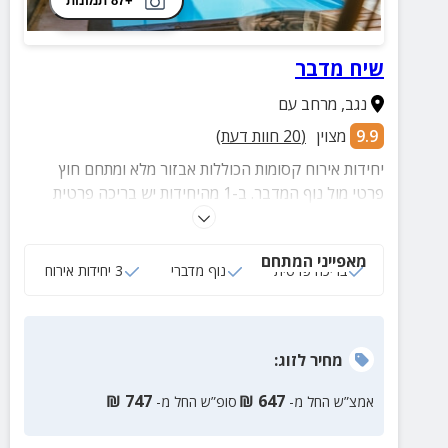
+87 תמונות
שיח מדבר
נגב
,
מרחב עם
9.9
מצוין
(
20
חוות דעת)
יחידות אירוח קסומות הכוללות אבזור מלא ומתחם חוץ
פרטי מול נוף המדבר. ב-1 מהיחידות יש בריכה פרטית
המחוממת בחורף.
מאפייני המתחם
בריכה פרטית
נוף מדברי
3 יחידות אירוח
מחיר
לזוג
:
₪
747
₪
647
אמצ”ש החל מ-
סופ”ש החל מ-