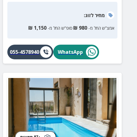
מחיר
לזוג
:
₪
1,150
₪
980
אמצ”ש החל מ-
סופ”ש החל מ-
055-4578940
WhatsApp