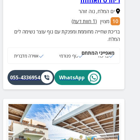
ריזורט האחוזה
ים המלח
,
נוה זוהר
10
מצוין
(
1
חוות דעת)
בריכת שחייה מחוממת ומפנקת עם נוף עוצר נשימה לים
המלח.
מאפייני המתחם
בריכה
נוף פנורמי
אווירה מדברית
055-4336954
WhatsApp