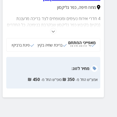
מחוז חיפה
,
כפר גליקסון
4 חדרי אירוח נעימים ומטופחים לצד בריכה מרעננת
(בקיץ) בקיבוץ כפר גליקסון שבקרבת בנימינה. כל החדרים
מאובזרים בכל הדרוש לחופשה נעימה, זוגית או משפחתית.
ניתן להזמין לחדר ארוחות חלביות ובקבוק יין.
מאפייני המתחם
4 יחידות אירוח
בריכת שחיה בקיץ
פינת ברביקיו
מחיר
לזוג
:
₪
450
₪
350
אמצ”ש החל מ-
סופ”ש החל מ-