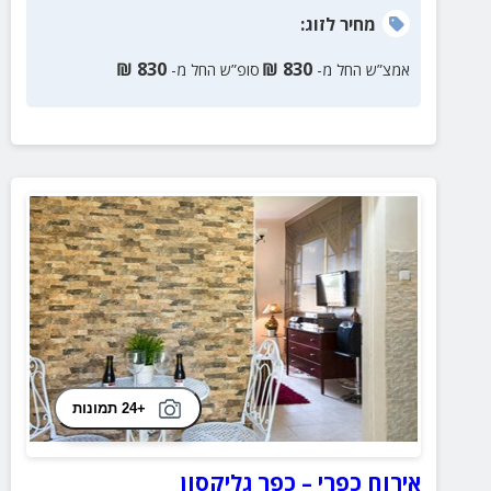
מחיר
לזוג
:
₪
830
₪
830
אמצ”ש החל מ-
סופ”ש החל מ-
+24 תמונות
אירוח כפרי – כפר גליקסון