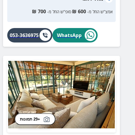
₪
700
₪
600
אמצ”ש החל מ-
סופ”ש החל מ-
053-3636975
WhatsApp
+29 תמונות