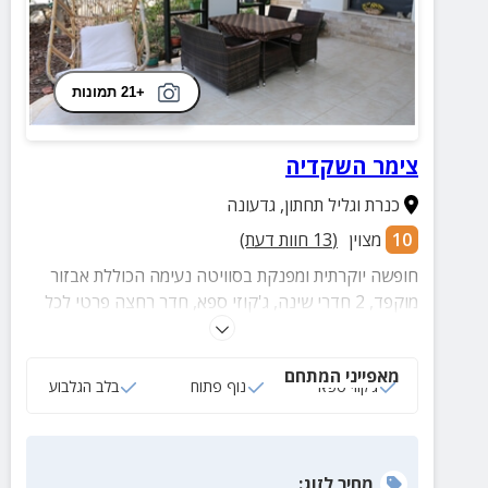
+21 תמונות
צימר השקדיה
כנרת וגליל תחתון
,
גדעונה
10
מצוין
(
13
חוות דעת)
חופשה יוקרתית ומפנקת בסוויטה נעימה הכוללת אבזור
מוקפד, 2 חדרי שינה, ג'קוזי ספא, חדר רחצה פרטי לכל
חדר ומרפסת נוף.
מאפייני המתחם
ג‘קוזי ספא
נוף פתוח
בלב הגלבוע
מחיר
לזוג
: