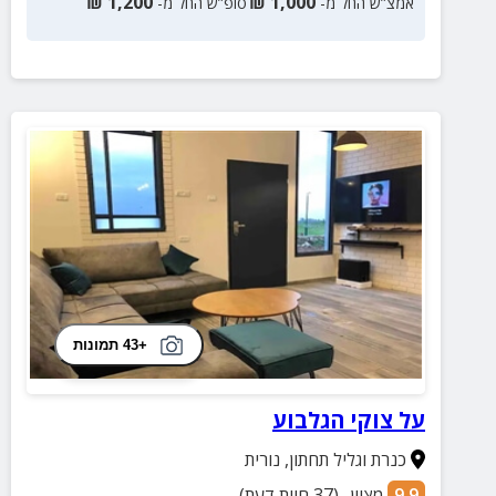
₪
1,200
₪
1,000
אמצ”ש החל מ-
סופ”ש החל מ-
+43 תמונות
על צוקי הגלבוע
כנרת וגליל תחתון
,
נורית
9.9
מצוין
(
37
חוות דעת)