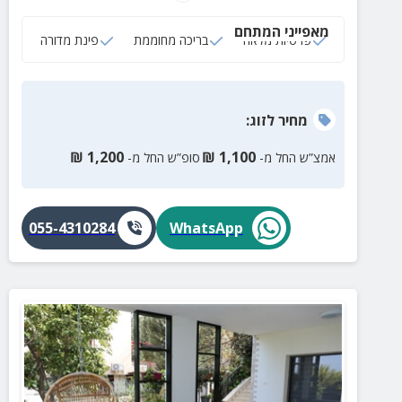
בריכה מחוממת, פינת מדורה, מרפסת ומדשאה גדולה.
מאפייני המתחם
פרטיות מלאה
בריכה מחוממת
פינת מדורה
מחיר
לזוג
:
₪
1,200
₪
1,100
אמצ”ש החל מ-
סופ”ש החל מ-
055-4310284
WhatsApp