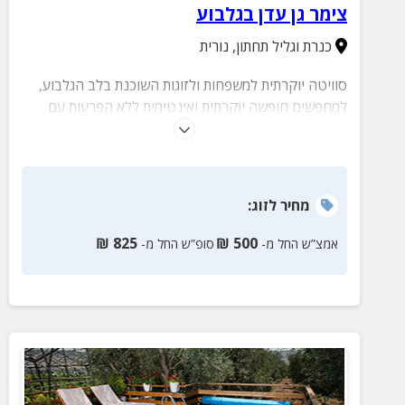
צימר גן עדן בגלבוע
כנרת וגליל תחתון
,
נורית
סוויטה יוקרתית למשפחות ולזוגות השוכנת בלב הגלבוע,
למחפשים חופשה יוקרתית ואינטימית ללא הפרעות עם
בריכה, ג'קוזי ספא ומיקום מעולה הקרוב למגוון אטרקציות.
הסוויטה שוכנת על הר הגלבוע בלב צמחייה טבעית
ופורחת ומאובזרת במלואה עד הפרט האחרון כולל ג'קוזי
ספא גדול ובריכה פרטית.
מחיר
לזוג
:
₪
825
₪
500
אמצ”ש החל מ-
סופ”ש החל מ-