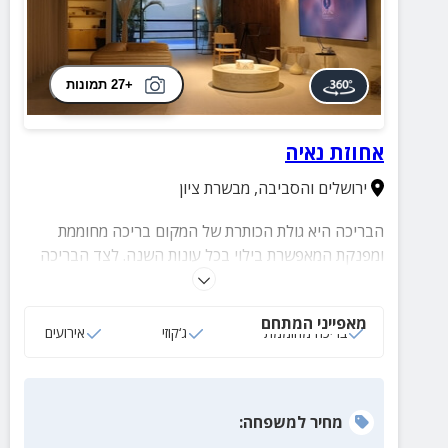
+27 תמונות
אחוזת נאיה
ירושלים והסביבה
,
מבשרת ציון
הבריכה היא גולת הכותרת של המקום בריכה מחוממת
ומפנקת המאפשרת בילוי בכל עונות השנה. לצד הבריכה
תמצאו ג'קוזי ספא, פינות ישיבה נוחות, מטבח חוץ ומנגל,
ליצירת חוויית אירוח מושלמת באוויר הפתוח.
מאפייני המתחם
בריכה מחוממת
ג‘קוזי
אירועים
מחיר
למשפחה
: