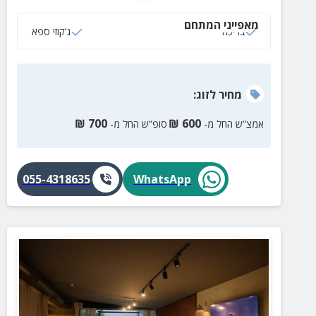
מאפייני המתחם
בריכה
ג‘קוזי ספא
מחיר
לזוג
:
₪
700
₪
600
אמצ”ש החל מ-
סופ”ש החל מ-
055-4318635
WhatsApp