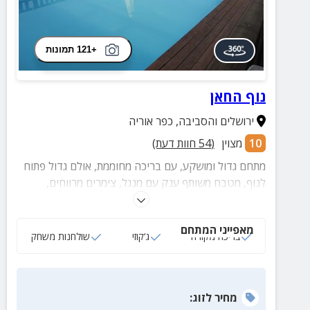
+121 תמונות
נוף החאן
ירושלים והסביבה
,
כפר אוריה
10
מצוין
(
54
חוות דעת)
מתחם גדול ומושקע, עם בריכה מחוממת, אולם גדול פתוח
לנוף, מטבח משותף ענק עם מנגל, צימרים מרווחים,
שולחנות משחק ועוד.
מאפייני המתחם
בריכה מקורה
ג‘קוזי
שולחנות משחק
מחיר
לזוג
: