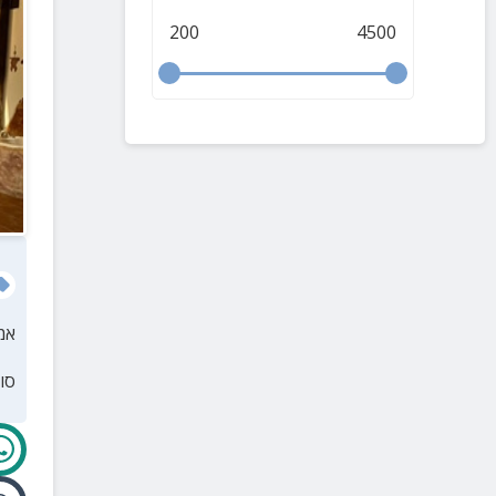
200
4500
אמ
סו