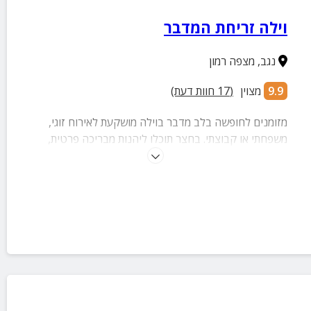
וילה זריחת המדבר
נגב
,
מצפה רמון
9.9
מצוין
(
17
חוות דעת)
מזומנים לחופשה בלב מדבר בוילה מושקעת לאירוח זוגי,
משפחתי או קבוצתי. בחצר תוכלו ליהנות מבריכה פרטית,
ג'קוזי ספא, פינת מנגל, פינות ישיבה ועוד הפתעות.