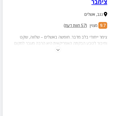
צימבר
נגב
,
אשלים
9.7
מצוין
(
57
חוות דעת)
צימר ייחודי בלב מדבר. חופשה באשלים – שלווה, שקט
וחיבור לטבע הבקתה האפריקאית היא הרבה מעבר למקום
לינה – היא חוויה של רוגע והשראה. נבנתה בעבודת יד מתוך
אהבה, עם תשומת לב לכל פרט ואווירה חמימה שעוטפת
מהרגע הראשון. לרשות האורחים גם בריכת היישוב, המשלימה
את החוויה ומציעה רגעי התרעננות נעימים באווירה המדברית.