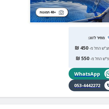
+48 תמונות
מחיר
לזוג
:
₪
450
צ”ש החל מ-
₪
550
פ”ש החל מ-
WhatsApp
053-4442272