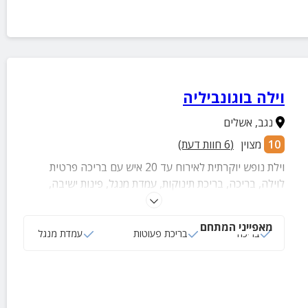
וילה בוגונביליה
נגב
,
אשלים
10
מצוין
(
6
חוות דעת)
וילת נופש יוקרתית לאירוח עד 20 איש עם בריכה פרטית
לוילה, בריכה, בריכת תינוקות, עמדת מנגל, פינות ישיבה,
ערסלים ונדנדות.
מאפייני המתחם
בריכה
בריכת פעוטות
עמדת מנגל