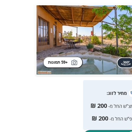
+59 תמונות
מחיר
לזוג
:
₪
200
צ”ש החל מ-
₪
200
פ”ש החל מ-