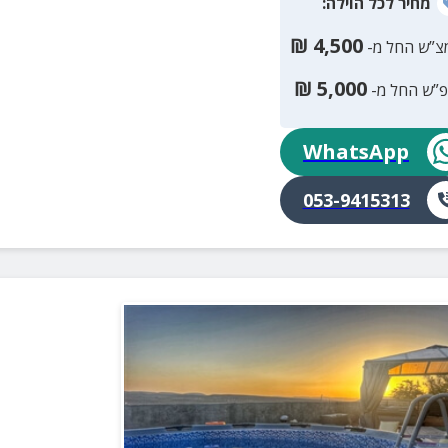
מחיר
לכל הוילה
:
₪
4,500
צ”ש החל מ-
₪
5,000
פ”ש החל מ-
WhatsApp
053-9415313