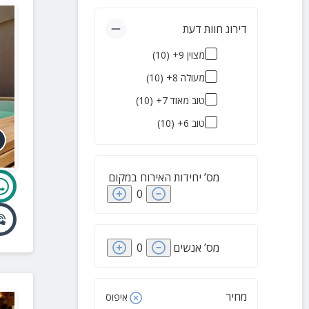
צימרים אקולוגיים
(
3
)
דירוג חוות דעת
חוות בודדים
(
3
)
מצוין 9+
(
10
)
צימרים לירח דבש
(
2
)
מעולה 8+
(
10
)
מלונות בוטיק
(
1
)
טוב מאוד 7+
(
10
)
גלמפינג
(
1
)
טוב 6+
(
10
)
מס’ יחידות האירוח במקום
0
מס’ אנשים
0
מחיר
איפוס