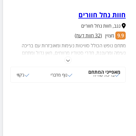
חוות נחל חוורים
נגב
,
חוות נחל חוורים
9.9
מצוין
(
32
חוות דעת)
מתחם נופש הכולל סוויטות נעימות ומאובזרות עם בריכה
נעימה ומרעננת, חדרי סטודיו מרווחים, חאן גדול ומתחם
קמפינג באווירה הקסומה של המדבר.
מאפייני המתחם
בריכת שחייה
נוף מדברי
ג‘קוזי