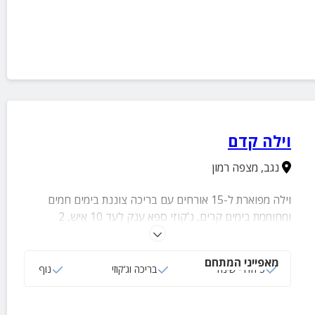
וילה קדם
נגב
,
מצפה רמון
וילה מפוארת ל-15 אורחים עם בריכה צוננת בימים חמים
ומחוממת בימים קרים, ג'קוזי ספא ענק לעד 10 איש, 2
מטבחים - חיצוני ופנימי, חדרי שינה מרווחים ונוחים, סלון עם
מערכת שמע וסביבה שופעת אטרקציות
מאפייני המתחם
5 חדרי שינה
בריכה וג‘קוזי
נוף