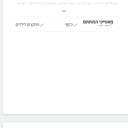
הכוללת בריכה מרעננת בימי הקיץ, מתקנים לילדים, ג'קוזי
ועוד.
מאפייני המתחם
בריכה
ג‘קוזי
מתקנים לילדים