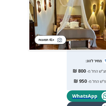
+41 תמונות
מחיר
לזוג
:
₪
800
צ”ש החל מ-
₪
950
פ”ש החל מ-
WhatsApp