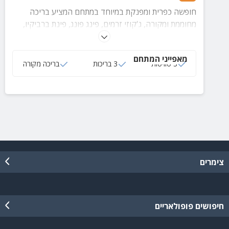
חופשה כפרית ומפנקת במיוחד במתחם המציע בריכה
מחוממת ומקורה, ג'קוזי זרמים, פינג פונג, פינת ברביקיו,
חדר אוכל, חצר מטופחת ועוד ועוד...
מאפייני המתחם
3 סוויטות
3 בריכות
בריכה מקורה
צימרים
חיפושים פופולאריים