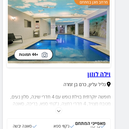
מרחב מוגן במתחם
+44 תמונות
וילה לוזון
גליל עליון
,
כרם בן זמרה
חופשה יוקרתית בוילת נופש עם 4 חדרי שינה, סלון נעים,
מטבח מצויד, 4 חדרי רחצה, ג'קוזי ספא, בריכה, סאונה
יבשה, ג'קוזי חיצוני וחצר עם שולחנות משחק, עמדת
ברביקיו ופינות ישיבה.
מאפייני המתחם
בריכה
ג‘קוזי ספא
סאונה יבשה