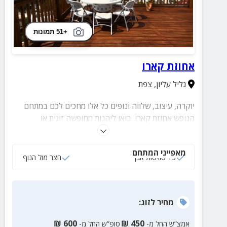
+51 תמונות
אחוזת קארו
גליל עליון
,
צפת
יוקרה, עיצוב, שלווה ונופים כל אלו מחכים לכם במתחם
הנופש אחוזת קארו. בואו ליהנות מחופשה זוגית או
משפחתית בעיר הקסומה צפת.
מאפייני המתחם
15 סוויטות אבן
חצר מול הנוף
מחיר
לזוג
:
₪
600
₪
450
אמצ”ש החל מ-
סופ”ש החל מ-