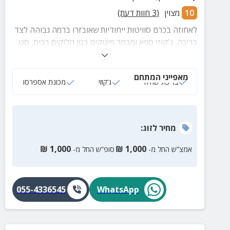
10
מצוין
(
3
חוות דעת)
לאחוזה בכרם סוויטות ייחודיות שאובזרו ברמה גבוהה לצד
בריכה, ג'קוזי ספא ומבחר פינוקים כגון חלוקים רכים, סט
תחליבים, נעלי ספא, מכונת אספרסו ועוד...
מאפייני המתחם
בריכת שחיה
ג‘קוזי
מכונת אספרסו
מחיר
לזוג
:
₪
1,000
₪
1,000
אמצ”ש החל מ-
סופ”ש החל מ-
055-4336545
WhatsApp