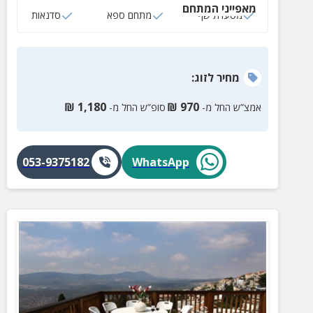
מאפייני המתחם
מסעדת שף
מתחם ספא
סדנאות
מחיר
לזוג
:
₪
1,180
₪
970
אמצ”ש החל מ-
סופ”ש החל מ-
053-9375182
WhatsApp