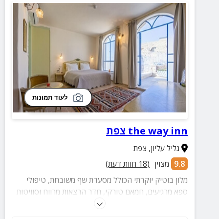
לעוד תמונות
the way inn צפת
גליל עליון
,
צפת
9.8
מצוין
(
18
חוות דעת)
מלון בוטיק יוקרתי הכולל מסעדת שף משובחת, טיפולי
ספא מרגיעים, חמאם טורקי, חדר הרצאות מרווח וסוויטות
אבן מעוצבות לזוגות ומשפחות.