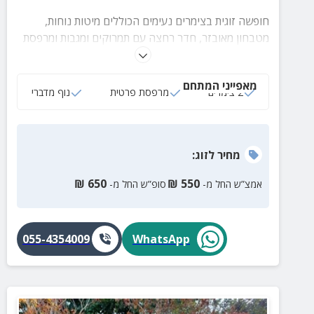
חופשה זוגית בצימרים נעימים הכוללים מיטות נוחות,
מטבחון מאובזר, חדר רחצה עם תמרוקים ומגבות ומרפסת
פרטית ורחבת ידיים עם פינת ישיבה.
מאפייני המתחם
2 צימרים
מרפסת פרטית
נוף מדברי
מחיר
לזוג
:
₪
650
₪
550
אמצ”ש החל מ-
סופ”ש החל מ-
055-4354009
WhatsApp