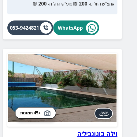
₪
200
₪
200
אמצ”ש החל מ-
סופ”ש החל מ-
053-9424821
WhatsApp
+45 תמונות
וילה בוגונביליה