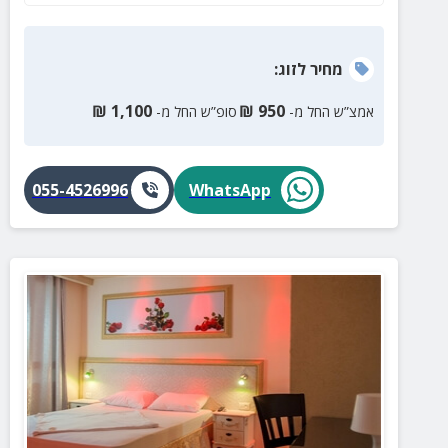
מחיר
לזוג
:
₪
1,100
₪
950
אמצ”ש החל מ-
סופ”ש החל מ-
055-4526996
WhatsApp