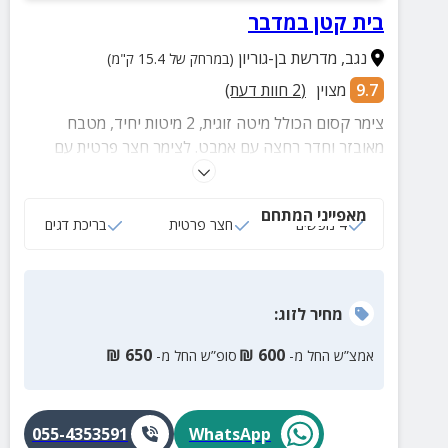
בית קטן במדבר
נגב
,
מדרשת בן-גוריון
(במרחק של 15.4 ק"מ)
9.7
מצוין
(
2
חוות דעת)
צימר קסום הכולל מיטה זוגית, 2 מיטות יחיד, מטבח
מאובזר וחדר רחצה עם אמבט. לצימר חצר פרטית עם
בריכת דגים, ספסלים וערסל.
מאפייני המתחם
4 נופשים
חצר פרטית
בריכת דגים
מחיר
לזוג
:
₪
650
₪
600
אמצ”ש החל מ-
סופ”ש החל מ-
055-4353591
WhatsApp