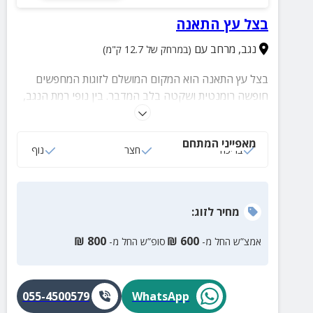
בצל עץ התאנה
נגב
,
מרחב עם
(במרחק של 12.7 ק"מ)
בצל עץ התאנה הוא המקום המושלם לזוגות המחפשים
חופשה רומנטית ושקטה בלב המדבר. בין נופי רמת הנגב,
שמיים זרועי כוכבים ושקיעות מרהיבות, מחכה לכם סוויטה
פרטית עם גינה פורחת, בריכה פרטית ופינות קסומות
מאפייני המתחם
לרגעים של יחד. זה הזמן לעצור, להתנתק מהשגרה
בריכה
חצר
נוף
וליהנות מחוויה מדברית בלתי נשכחת.
מחיר
לזוג
:
₪
800
₪
600
אמצ”ש החל מ-
סופ”ש החל מ-
055-4500579
WhatsApp