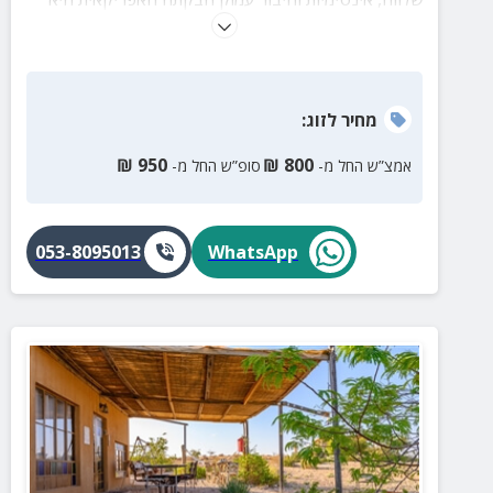
הרבה מעבר למקום לינה – היא חוויה זוגית מיוחדת.
נבנתה בעבודת יד מתוך אהבה וחלום, עם תשומת לב לכל
פרט קטן שיוצר אווירה חמה ומרגשת. כאן מחכה לכם
מרחב אינטימי שמרגיש כמו בריחה ליבשת רחוקה, בלב
מחיר
לזוג
:
השקט של המדבר.
₪
950
₪
800
אמצ”ש החל מ-
סופ”ש החל מ-
053-8095013
WhatsApp