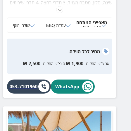
שינה, סלון, מטבח מצויד, 3 חדרי רחצה, 4 חדרי שירותים,
משחקים לילדים וחצר פרטית עם רחבת דשא גדולה לצד
שולחן אוכל מרווח.
מאפייני המתחם
5 חדרי שינה
עמדת BBQ
שולחן הוקי
מחיר
לכל הוילה
:
₪
2,500
₪
1,900
אמצ”ש החל מ-
סופ”ש החל מ-
053-7101960
WhatsApp