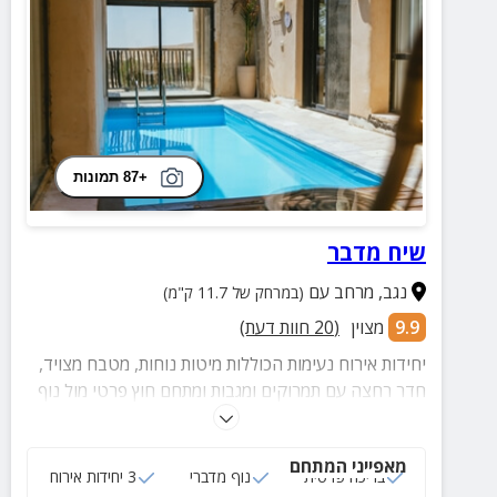
+87 תמונות
שיח מדבר
נגב
,
מרחב עם
(במרחק של 11.7 ק"מ)
9.9
מצוין
(
20
חוות דעת)
יחידות אירוח נעימות הכוללות מיטות נוחות, מטבח מצויד,
חדר רחצה עם תמרוקים ומגבות ומתחם חוץ פרטי מול נוף
המדבר. ב-1 מהיחידות יש בריכה.
מאפייני המתחם
בריכה פרטית
נוף מדברי
3 יחידות אירוח