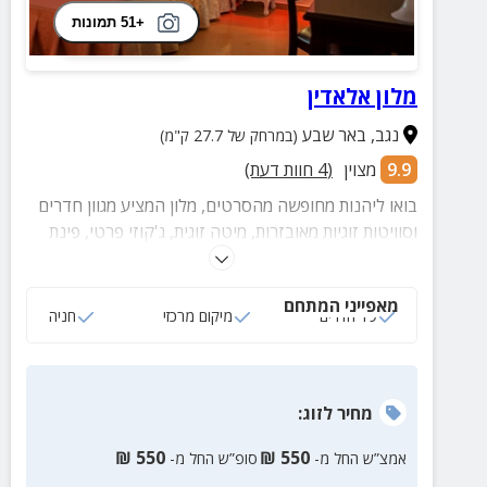
+51 תמונות
מלון אלאדין
נגב
,
באר שבע
(במרחק של 27.7 ק"מ)
9.9
מצוין
(
4
חוות דעת)
בואו ליהנות מחופשה מהסרטים, מלון המציע מגוון חדרים
וסוויטות זוגיות מאובזרות, מיטה זוגית, ג'קוזי פרטי, פינת
ישיבה, מרפסת ועוד.
מאפייני המתחם
19 חדרים
מיקום מרכזי
חניה
מחיר
לזוג
:
₪
550
₪
550
אמצ”ש החל מ-
סופ”ש החל מ-