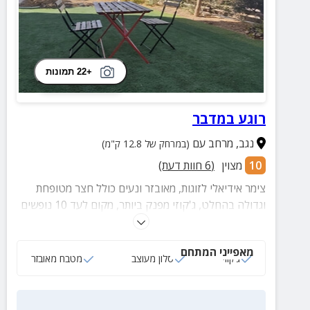
+22 תמונות
רוגע במדבר
נגב
,
מרחב עם
(במרחק של 12.8 ק"מ)
10
מצוין
(
6
חוות דעת)
צימר אידיאלי לזוגות, מאובזר ונעים כולל חצר מטופחת
וגדולה בהחלט, ג'קוזי מפנק ביותר, מקום לעד 10 נופשים
במתחם, נוף מדברי יוצא דופן, אבזור מלא, מטבח מאובזר,
מיזוג, אינטרנט ועוד
מאפייני המתחם
ג‘קוזי
סלון מעוצב
מטבח מאובזר