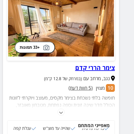
+33 תמונות
צימר הררי קדם
נגב
,
מרחב עם
(במרחק של 12.8 ק"מ)
10
מצוין
(
5
חוות דעת)
חופשה בלתי נשכחת בצימר מקסים, מעוצב ויוקרתי לזוגות
הכולל חדר שינה זוגית וספה נפתחת, מטבחון מאובזר,
חדר רחצה מטופח וחדר עם בריכה פרטית ומגודרת, פינת
חמד ומשדאה רחבה.
מאפייני המתחם
בריכה פרטית
שהייה עד מוצ"ש
עגלת קפה