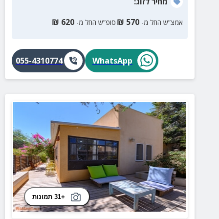
מחיר
לזוג
:
שילוב מושלם של רוגע, פרטיות וחוויה זוגית מיוחדת
₪
620
₪
570
אמצ”ש החל מ-
סופ”ש החל מ-
055-4310774
WhatsApp
+31 תמונות