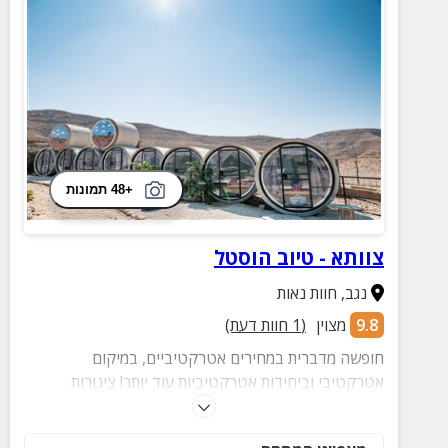
+48 תמונות
צוותא - טיוב הוסטל
נגב
,
חוות נאות
9.8
מצוין
(
1
חוות דעת)
חופשה מדברית במחירים אטרקטיביים, במיקום
אטרקטיבי וביחידות אטרקטיביות עוד יותר! צינורות
להולכת מים שהוסבו ליחידות אירוח במתחם הכולל אזור
להבערת מדורות, מטבח משותף, ערסלים, שולחנות אוכל