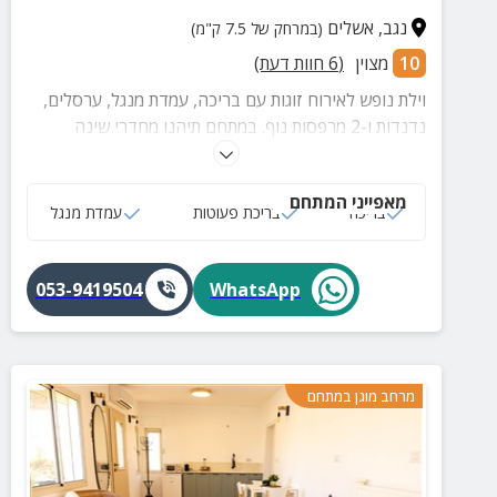
נגב
,
אשלים
(במרחק של 7.5 ק"מ)
10
מצוין
(
6
חוות דעת)
וילת נופש לאירוח זוגות עם בריכה, עמדת מנגל, ערסלים,
נדנדות ו-2 מרפסות נוף. במתחם תיהנו מחדרי שינה
מרווחים ונעימים, סלון ומטבח מאובזר ברמה הגבוהה
ביותר.
מאפייני המתחם
בריכה
בריכת פעוטות
עמדת מנגל
053-9419504
WhatsApp
מרחב מוגן במתחם