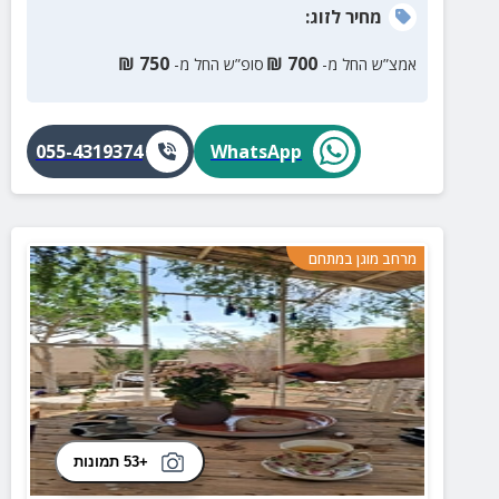
מחיר
לזוג
:
₪
750
₪
700
אמצ”ש החל מ-
סופ”ש החל מ-
055-4319374
WhatsApp
מרחב מוגן במתחם
+53 תמונות