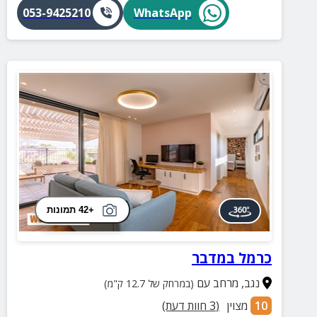
053-9425210
WhatsApp
+42 תמונות
כרמל במדבר
נגב
,
מרחב עם
(במרחק של 12.7 ק"מ)
10
מצוין
(
3
חוות דעת)