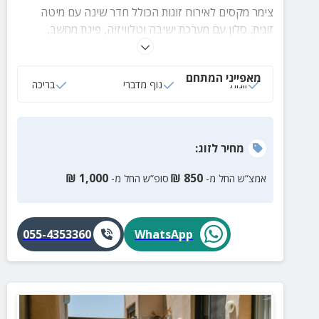
צימר מקסים לאירוח זוגות הכולל חדר שינה עם מיטה
זוגית, סלון עם מערכת ישיבה וטלוויזיה, פינת מחשב,
מטבח מאובזר, חדר רחצה עם תמרוקי ומגבות ומתחם
חיצוני בו מרפסת עם פינת ישיבה תחת פרגולה וחצר עם
מאפייני המתחם
עמדת מנגל, פינות ישיבה ובריכה מקורה המחוממת בחורף.
זוגות
נוף מדברי
בריכה
מחיר
לזוג
:
₪
1,000
₪
850
אמצ”ש החל מ-
סופ”ש החל מ-
055-4353360
WhatsApp