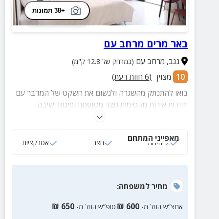
+38 תמונות
באר מרים מרחב עם
נגב
,
מרחב עם
(במרחק של 12.8 ק"מ)
10
מצוין
(
6
חוות דעת)
בואו להתנתק מהשגרה ולנשום את השקט של המדבר עם
יחידות אירוח מקסימות חצר מטופחת ופינות ישיבה
מזמינות, המציעות שילוב מושלם של שלווה ושקט. המקום
מתאים לזוגות שרוצים להנות משקט ושלווה
מאפייני המתחם
2 יחידות
חצר
אטרקציות
מחיר
למשפחה
:
₪
650
₪
600
אמצ”ש החל מ-
סופ”ש החל מ-