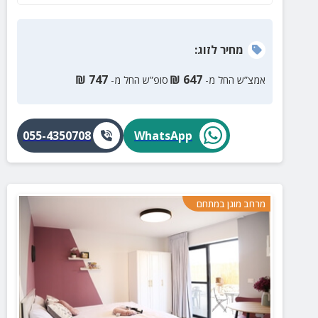
מחיר
לזוג
:
₪
747
₪
647
אמצ”ש החל מ-
סופ”ש החל מ-
055-4350708
WhatsApp
מרחב מוגן במתחם