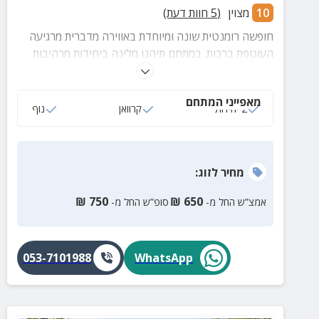
10
מצוין
(
5
חוות דעת)
חופשה רומנטית שונה ומיוחדת באווירה מדברית מרגיעה
העוטפת ברכות. במתחם תיהנו מלינה ביחידות מרהיבות
בעיצובן ואפשרות לטיפולים מפנקים.
מאפייני המתחם
2 יחידות
קרוואן
נוף
מחיר
לזוג
:
₪
750
₪
650
אמצ”ש החל מ-
סופ”ש החל מ-
053-7101988
WhatsApp