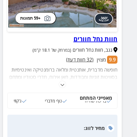
+59 תמונות
חוות נחל חוורים
נגב
,
חוות נחל חוורים
(במרחק של 18.1 ק"מ)
9.9
מצוין
(
32
חוות דעת)
חופשה מדברית, אותנטית ומלאה ברומנטיקה ואינטימיות
בסוויטות זוגיות ומבודדות, חאן אירוח, חדרי סטודיו ומתחם
קמפינג. הסוויטות מאובזרות במלואן לנוחיותכם ובהן תיהנו
ממרפסת פרטית עם בריכת טבילה ועוד.
מאפייני המתחם
בריכת שחייה
נוף מדברי
ג‘קוזי
מחיר
לזוג
: