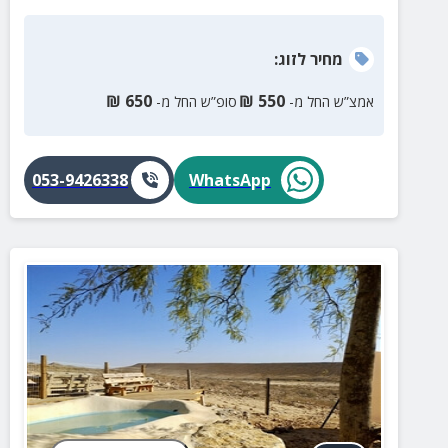
מחיר
לזוג
:
₪
650
₪
550
אמצ”ש החל מ-
סופ”ש החל מ-
053-9426338
WhatsApp