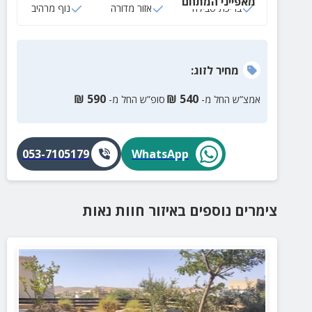
מאפייני המתחם
ועוד....
בריכת טבילה
אזור מדורה
נוף מרהיב
מחיר
לזוג
:
₪
590
₪
540
אמצ”ש החל מ-
סופ”ש החל מ-
053-7105179
WhatsApp
צימרים נוספים
באיזור
חוות נאות