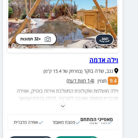
+32 תמונות
וילה אדמה
נגב
,
שדה בוקר
(במרחק של 15.4 ק"מ)
9.4
מצוין
(
14
חוות דעת)
וילה מושלמת ואקולוגית המשלבת אירוח בוטיק, אווירה
מדברית קסומה ואהבה לסביבה. לוילה בריכת שכשוך
(בעונה), 3 חדרי שינה המעוצבים בהשראת הסביבה
וכמובן נופי בראשית מהפנטים מכל עבר. ניתן להזמין
מאפייני המתחם
ארוחות, טיפולי ספא וסדנאות בתוספת תשלום.
חדרי שינה
מטבח מאובזר
אווירה מדברית