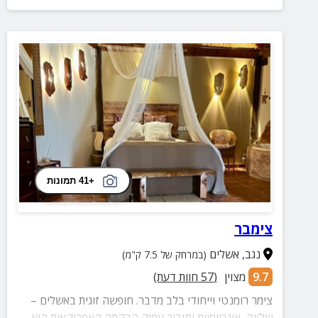
+41 תמונות
צימבר
נגב
,
אשלים
(במרחק של 7.5 ק"מ)
9.7
מצוין
(
57
חוות דעת)
צימר רומנטי וייחודי בלב מדבר. חופשה זוגית באשלים –
שלווה, אינטימיות וחיבור עמוק הבקתה האפריקאית היא