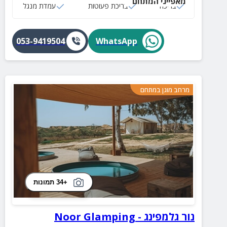
מאפייני המתחם
בריכה
בריכת פעוטות
עמדת מנגל
053-9419504
WhatsApp
מרחב מוגן במתחם
+34 תמונות
נור גלמפינג - Noor Glamping