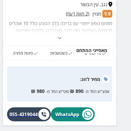
נגב
,
עין הבשור
9.8
מצוין
(
2
חוות דעת)
מתחם נופש ייחודי עם בריכה בלב הטבע כולל 10 אוהלים
מרווחים בשלושה סוגי לינה סטנדרט, דלוקס וסוויטות
מפנקות. המקום מתאים במיוחד למשפחות, זוגות וקבוצות,
עם מתחם קמפינג, מטבח חוץ מאובזר, לאונג' ממוזג,
מאפייני המתחם
שכשוכיות, פינות זולה ונוף עוצר נשימה. אידיאלי גם
10 אוהלים
כשכושכיות
פינות מדורה
למסיבות, אירועים, ימי גיבוש ואירוח שומרי מסורת עם
פלטת שבת, מיחם מים חמים ומתחם מותאם לציבור הדתי.
מחיר
לזוג
:
₪
980
₪
890
אמצ”ש החל מ-
סופ”ש החל מ-
055-4319044
WhatsApp