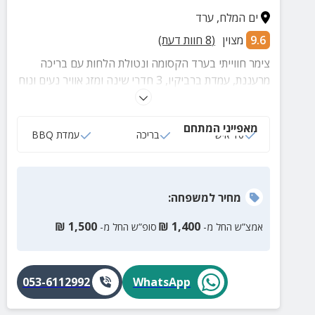
ים המלח
,
ערד
9.6
מצוין
(
8
חוות דעת)
צימר חווייתי בערד הקסומה ונטולת הלחות עם בריכה
מרעננת, עמדת ברביקיו, 3 חדרי שינה ומזג אוויר נעים ונוח
בכל ימות השנה - בואו ליהנות מנופש מלא נוף וקסם
במרחק קצר מים המלח ומשלל אטרקציות! הבריכה
מאפייני המתחם
מחוממת בימי החורף
10 איש
בריכה
עמדת BBQ
מחיר
למשפחה
:
₪
1,500
₪
1,400
אמצ”ש החל מ-
סופ”ש החל מ-
053-6112992
WhatsApp