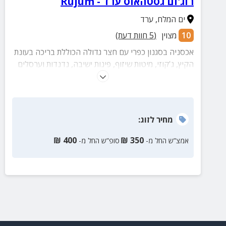
רוג'ום גסטהאוס ערד - Rujum
ים המלח
,
ערד
10
מצוין
(
5
חוות דעת)
אכסניה בסגנון כפרי עם חצר גדולה הכוללת בריכה בעונת
הקיץ, ג'קוזי, מיטות שיזוף, פינות ישיבה, נדנדות וערסלים
ועוד!
מחיר
לזוג
:
₪
400
₪
350
אמצ”ש החל מ-
סופ”ש החל מ-