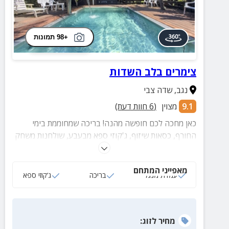
+98 תמונות
צימרים בלב השדות
נגב
,
שדה צבי
9.1
מצוין
(
6
חוות דעת)
כאן מחכה לכם חופשה מהנה! בריכה שמחוממת בימי
החורף, כסאות שיזוף, ג'קוזי ספא מבעבע, שולחנות משחק
כיפיים ועוד ועוד...
מאפייני המתחם
עמדת מנגל
בריכה
ג‘קוזי ספא
מחיר
לזוג
: