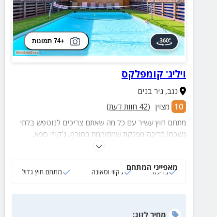
+74 תמונות
ויליג' קומפלקס
נגב
,
ניר בנים
10
מצוין
(
42
חוות דעת)
מתחם חוץ עשיר עם כל מה שאתם צריכים לנוטפש בלתי
נשכח! בריכה מפנקת שמחוממת בחורף, ג'קוזי ספא,
סאונה, בריכת דגים לפדיקור, מתקני כושר, שולחנות
משחק, ריהוט גן איכותי ועוד...
מאפייני המתחם
בריכה
ג‘קוזי וסאונה
מתחם חוץ גדול
מחיר
לזוג
: