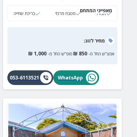
מאפייני המתחם
מבודד
מטבח מרכזי
בריכת שחייה
מחיר
לזוג
:
₪
1,000
₪
850
אמצ”ש החל מ-
סופ”ש החל מ-
053-6113521
WhatsApp