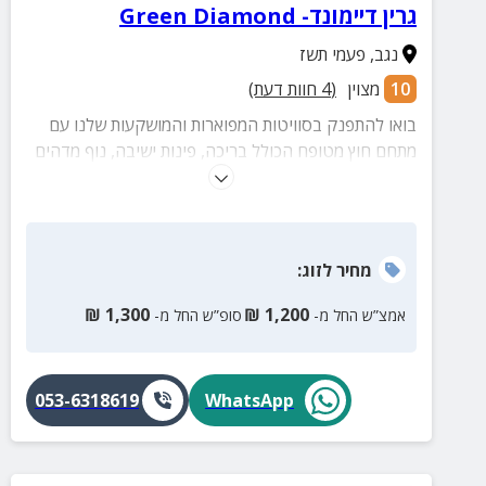
גרין דיימונד- Green Diamond
נגב
,
פעמי תשז
10
מצוין
(
4
חוות דעת)
בואו להתפנק בסוויטות המפוארות והמושקעות שלנו עם
מתחם חוץ מטופח הכולל בריכה, פינות ישיבה, נוף מדהים
ועוד שלל פינוקים
מחיר
לזוג
:
₪
1,300
₪
1,200
אמצ”ש החל מ-
סופ”ש החל מ-
053-6318619
WhatsApp