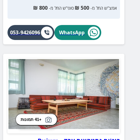
₪
800
₪
500
אמצ”ש החל מ-
סופ”ש החל מ-
053-9426096
WhatsApp
+41 תמונות