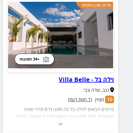
מרחב מוגן במתחם
+34 תמונות
וילה בל - Villa Belle
נגב
,
שדה צבי
10
מצוין
(
1
חוות דעת)
ברוכים הבאים לוילה בל בה תהנו מ־6 חדרי שינה
מעוצבים, סלון מרווח ונוף קסום לפרדס במושב. הוילה
כוללת מתחם חוץ יוקרתי עם בריכה מפנקת שבתוכה ג'קוזי,
פינות ישיבה נוחות ושולחן אוכל גדול. מושלמת למשפחות,