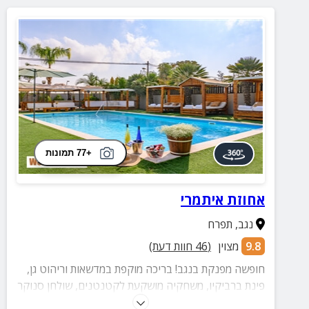
+77 תמונות
אחוזת איתמרי
נגב
,
תפרח
9.8
מצוין
(
46
חוות דעת)
חופשה מפנקת בנגב! בריכה מוקפת במדשאות וריהוט גן,
פינת ברביקיו, משחקיה מושקעת לקטנטנים, שולחן סנוקר
למקצוענים, התאמות לאירועים קסומים והמון פינוקים...