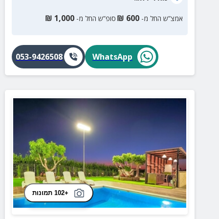
₪
1,000
₪
600
אמצ”ש החל מ-
סופ”ש החל מ-
053-9426508
WhatsApp
+102 תמונות