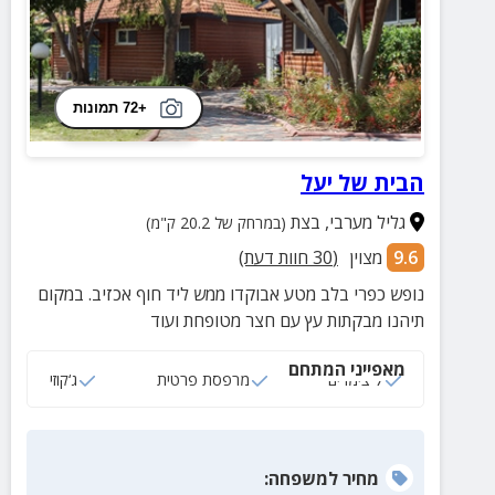
+72 תמונות
הבית של יעל
גליל מערבי
,
בצת
(במרחק של 20.2 ק"מ)
9.6
מצוין
(
30
חוות דעת)
נופש כפרי בלב מטע אבוקדו ממש ליד חוף אכזיב. במקום
תיהנו מבקתות עץ עם חצר מטופחת ועוד
מאפייני המתחם
7 צימרים
מרפסת פרטית
ג‘קוזי
מחיר
למשפחה
: