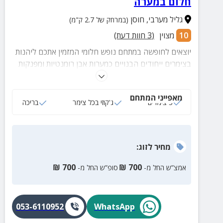
חלום במערה
גליל מערבי
,
חוסן
(במרחק של 2.7 ק"מ)
10
מצוין
(
3
חוות דעת)
יוצאים לחופשה במתחם נופש חלומי המזמין אתכם ליהנות
בצימרים ייחודים הבנויים כמערות אבן רומנטיות ומפנקות
לזוגות ומשפחות עד 4 איש. במתחם תיהנו גם מחצר
מעוצבת עם בריכה, ג'קוזי ומגוון פינות ישיבה.
מאפייני המתחם
3 צימרים
ג'קוזי בכל צימר
בריכה
מחיר
לזוג
:
₪
700
₪
700
אמצ”ש החל מ-
סופ”ש החל מ-
053-6110952
WhatsApp