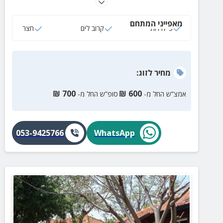
שולחן, משחקיה ועוד...
מאפייני המתחם
5 יחידות
קרוב לים
חצר
מחיר
לזוג
:
₪
700
₪
600
אמצ”ש החל מ-
סופ”ש החל מ-
053-9425766
WhatsApp