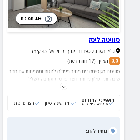
+33 תמונות
סוויטה ליסז
גליל מערבי
,
כפר ורדים
(במרחק של 4.8 ק"מ)
9.9
מצוין
(
17
חוות דעת)
סוויטה מקסימה עם מחיר מעולה לזוגות ומשפחות עם חדר
שינה זוגי, סלון מרווח, חצר פרטית וקרבה לשלל
אטרקציות, מסלולי טיול, בתי קפה ועוד.
מאפייני המתחם
מתאים ל-4 איש
חדר שינה וסלון
חצר פרטית
מחיר
לזוג
: