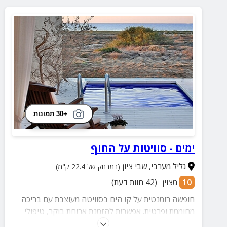
+30 תמונות
ימים - סוויטות על החוף
גליל מערבי
,
שבי ציון
(במרחק של 22.4 ק"מ)
10
מצוין
(
42
חוות דעת)
חופשה רומנטית על קו הים בסוויטה מעוצבת עם בריכה
מחוממת ופרטית. אפשרות להזמנת ארוחת בוקר, טיפולי
ספא ועוד...