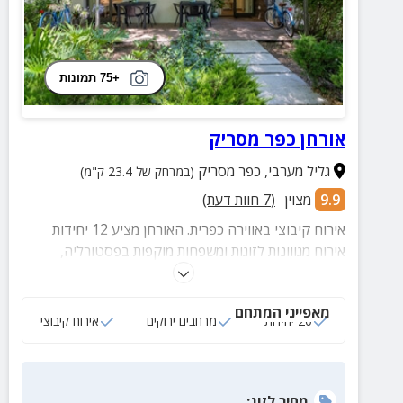
+75 תמונות
אורחן כפר מסריק
גליל מערבי
,
כפר מסריק
(במרחק של 23.4 ק"מ)
9.9
מצוין
(
7
חוות דעת)
אירוח קיבוצי באווירה כפרית. האורחן מציע 12 יחידות
אירוח מגווונות לזוגות ומשפחות מוקפות בפסטורליה,
אטרקציות קיבוציות ייחודיות וקירבה לשלל אתרים והנאות
באיזור.
מאפייני המתחם
20 יחידות
מרחבים ירוקים
אירוח קיבוצי
מחיר
לזוג
: