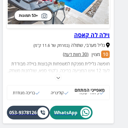
+53 תמונות
וילה לה קאסה
גליל מערבי
,
שתולה
(במרחק של 11.6 ק"מ)
10
מצוין
(
30
חוות דעת)
חופשה גלילית מפנקת למשפחות וקבוצות בוילה מבודדת
לעד 12 איש המציעה בריכה, ג'קוזי ספא, שולחנות משחק,
פינת BBQ, חצר הפונה לנוף פסטורלי ועיצוב כפרי
מושקע.
מאפייני המתחם
5 חדרי שינה
קולינריה
בריכה מגודרת
053-9378126
WhatsApp