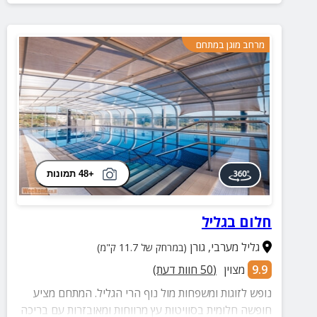
מרחב מוגן במתחם
+48 תמונות
חלום בגליל
גליל מערבי
,
גורן
(במרחק של 11.7 ק"מ)
9.9
מצוין
(
50
חוות דעת)
נופש לזוגות ומשפחות מול נוף הרי הגליל. המתחם מציע
חופשה חלומית בסוויטות עץ מרווחות ומאובזרות עם בריכה