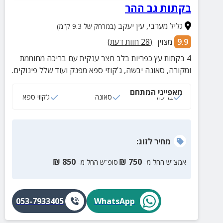
בקתות גב ההר
גליל מערבי
,
עין יעקב
(במרחק של 9.3 ק"מ)
9.9
מצוין
(
28
חוות דעת)
4 בקתות עץ כפריות בלב חצר ענקית עם בריכה מחוממת
ומקורה, סאונה יבשה, ג'קוזי ספא מפנק ועוד שלל פינוקים.
מאפייני המתחם
בריכה
סאונה
ג‘קוזי ספא
מחיר
לזוג
:
₪
850
₪
750
אמצ”ש החל מ-
סופ”ש החל מ-
053-7933405
WhatsApp