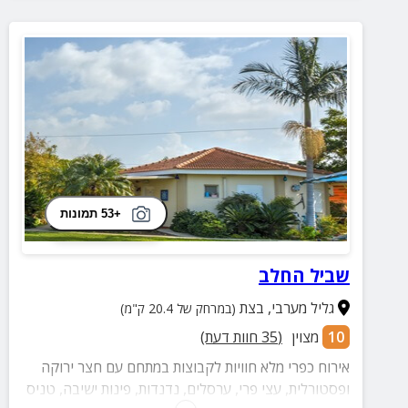
+53 תמונות
שביל החלב
גליל מערבי
,
בצת
(במרחק של 20.4 ק"מ)
10
מצוין
(
35
חוות דעת)
אירוח כפרי מלא חוויות לקבוצות במתחם עם חצר ירוקה
ופסטורלית, עצי פרי, ערסלים, נדנדות, פינות ישיבה, טניס