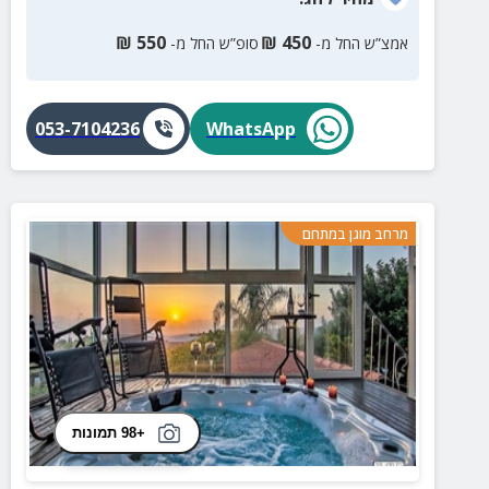
₪
550
₪
450
אמצ”ש החל מ-
סופ”ש החל מ-
053-7104236
WhatsApp
מרחב מוגן במתחם
+98 תמונות