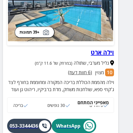
+39 תמונות
וילה ארט
גליל מערבי
,
שתולה
(במרחק של 11.6 ק"מ)
10
מצוין
(
6
חוות דעת)
וילה מהממת הכוללת בריכה המקורה ומחוממת בחורף לצד
ג'קוזי ספא, שולחנות משחק, מדת ברביקיו, ריהוט גן ועוד
מאפייני המתחם
6 חדרים
30 נופשים
בריכה
053-3344436
WhatsApp