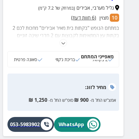
גליל מערבי
,
אבירים
(במרחק של 7.2 ק"מ)
10
מצוין
(
6
חוות דעת)
במתחם הנופש "בקתות בית מאיר אבירים" מחכות לכם 2
בקתות עץ המתאימות לקבוצות עם 2 חדרי שינה זוגיים
וספה נפתחת בסלון, מטבח מאובזר ומרפסת עם גינה
פרטית ומאובזרת.
מאפייני המתחם
2 בקתות
בריכת ג‘קוזי
סאונה פרטית
מחיר
לזוג
:
₪
1,250
₪
900
אמצ”ש החל מ-
סופ”ש החל מ-
053-5983902
WhatsApp