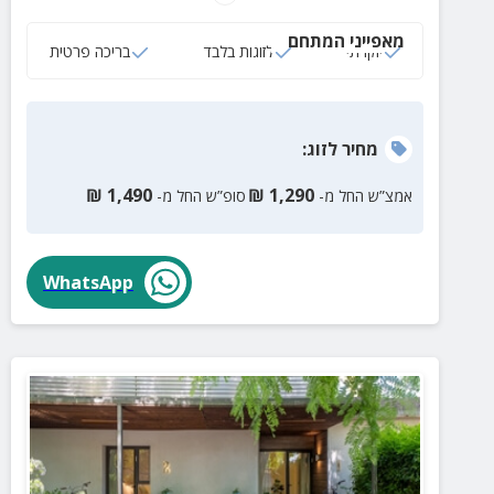
מאפייני המתחם
יוקרתי
לזוגות בלבד
בריכה פרטית
מחיר
לזוג
:
₪
1,490
₪
1,290
אמצ”ש החל מ-
סופ”ש החל מ-
WhatsApp