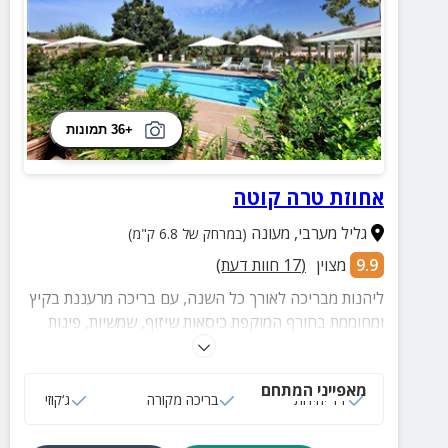
+36 תמונות
אחוזת טרה קוטה
גליל מערבי
,
מעונה
(במרחק של 6.8 ק"מ)
9.9
מצוין
(
17
חוות דעת)
ליהנות מבריכה לאורך כל השנה, עם בריכה מרעננת בקיץ
ומחוממת בחורף המוקפת כיסאות שיזוף, שמשיות, פינות
אוכל, מדשאות וצמחייה מטופחת.
מאפייני המתחם
11 יחידות
בריכה מקורה
ג‘קוזי