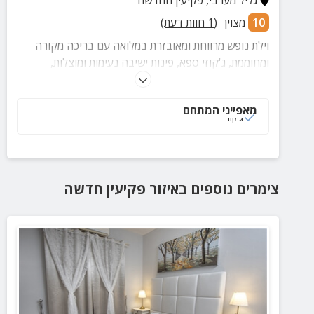
גליל מערבי
,
פקיעין החדשה
10
מצוין
(
1
חוות דעת)
וילת נופש מרווחת ומאובזרת במלואה עם בריכה מקורה
ומחוממת, ג'קוזי ספא, פינות ישיבה נעימות ומוצלות,
סנוקרמקצועי, מטבח חיצוני ועוד הנאות
מאפייני המתחם
ג‘קוזי
צימרים נוספים
באיזור
פקיעין חדשה