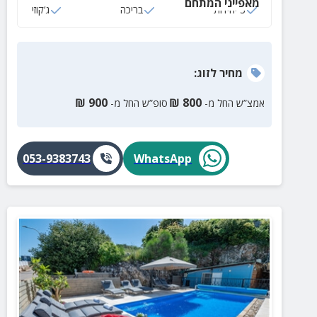
מאפייני המתחם
3 יחידות
בריכה
ג‘קוזי
מחיר
לזוג
:
₪
900
₪
800
אמצ”ש החל מ-
סופ”ש החל מ-
053-9383743
WhatsApp