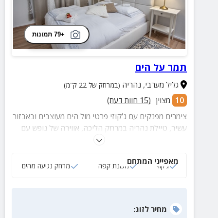
+79 תמונות
תמר על הים
גליל מערבי
,
נהריה
(במרחק של 22 ק"מ)
10
מצוין
(
15
חוות דעת)
צימרים מפנקים עם ג'קוזי פרטי מול הים מעוצבים ובאבזור
עשיר, טיילת נהריה במרחק הליכה, אווירה של נופש עם
ושלל אטרקציות מהנות במרחק קצר. מתאים לזוגות,
משפחות וקבוצות.
מאפייני המתחם
ג‘קוזי
מכונת קפה
מרחק נגיעה מהים
מחיר
לזוג
: