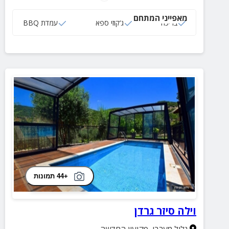
מאפייני המתחם
בריכה
ג‘קוזי ספא
עמדת BBQ
+44 תמונות
וילה סיזר גרדן