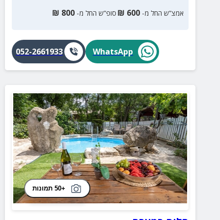
₪
800
₪
600
אמצ”ש החל מ-
סופ”ש החל מ-
052-2661933
WhatsApp
+50 תמונות