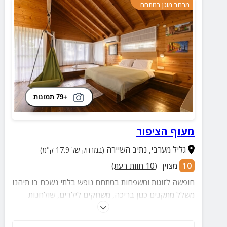
מרחב מוגן במתחם
+79 תמונות
מעוף הציפור
גליל מערבי
,
נתיב השיירה
(במרחק של 17.9 ק"מ)
10
מצוין
(
10
חוות דעת)
חופשה לזוגות ומשפחות במתחם נופש בלתי נשכח בו תיהנו
משלל מתקנים כגון בריכה, משחקים לילדים, שולחנות
משחק עם פינות ישיבה נוחות ועוד. במתחם השאלת
אופניים לאורחינו!