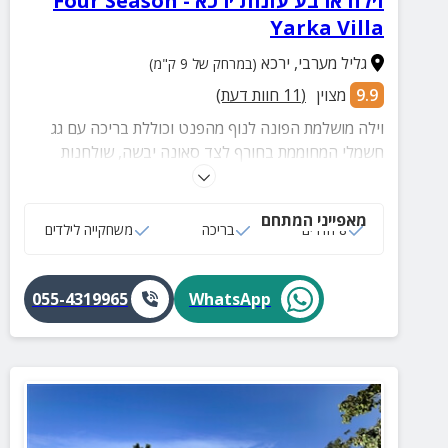
וילה ארבע עונות ירכא - Four Season
Yarka Villa
גליל מערבי
,
ירכא
(במרחק של 9 ק"מ)
9.9
מצוין
(
11
חוות דעת)
וילה מושלמת הפונה לנוף מהפנט וכוללת בריכה עם גג
חשמלי המחוממת בחורף לצד סאונה יבשה, שולחנות
משחק ועוד.
מאפייני המתחם
8 חדרים
בריכה
משחקייה לילדים
055-4319965
WhatsApp