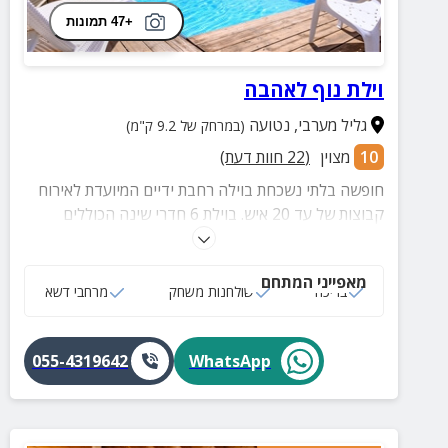
+47 תמונות
וילת נוף לאהבה
גליל מערבי
,
נטועה
(במרחק של 9.2 ק"מ)
10
מצוין
(
22
חוות דעת)
חופשה בלתי נשכחת בוילה רחבת ידיים המיועדת לאירוח
קבוצות של עד 20 איש. בוילת 6 חדרי שינה הכוללים
מערכת קולנוע ביתית, בריכה, סאונה, שולחן פינג פונג ועוד
הפתעות!
מאפייני המתחם
בריכה
שולחנות משחק
מרחבי דשא
055-4319642
WhatsApp