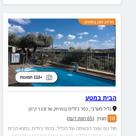
מרחב מוגן במתחם
+112 תמונות
הבית במטע
גליל מערבי
,
כפר ג'וליס
(במרחק של 13.8 ק"מ)
10
מצוין
(
65
חוות דעת)
מול נוף עוצר הנשימה של הגליל, בכפר ג'וליס, נמצא הבית
במטע. מתחם הכולל 4 סוויטות אירוח מפנקות המתאימות