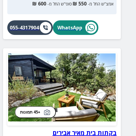
₪
600
₪
550
אמצ”ש החל מ-
סופ”ש החל מ-
055-4317904
WhatsApp
+45 תמונות
בקתות בית מאיר אבירים