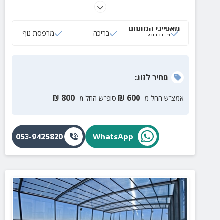
מחוממת, ג'קוזי ספא מפנק, חצר מטופחת ועוד.
מאפייני המתחם
4 יחידות
בריכה
מרפסת נוף
מחיר
לזוג
:
₪
800
₪
600
אמצ”ש החל מ-
סופ”ש החל מ-
053-9425820
WhatsApp