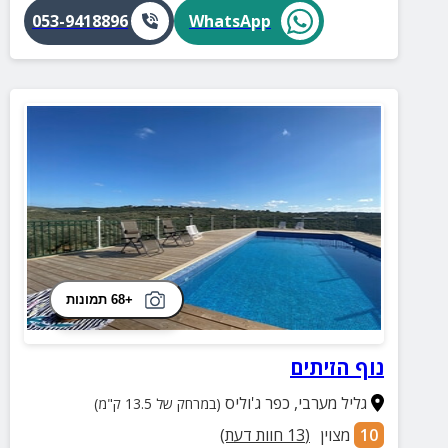
053-9418896
WhatsApp
+68 תמונות
נוף הזיתים
גליל מערבי
,
כפר ג'וליס
(במרחק של 13.5 ק"מ)
10
מצוין
(
13
חוות דעת)