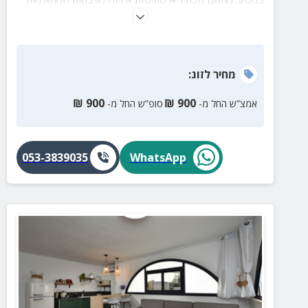
לחופשה זוגית או משפחתית. אפשרות לארוחת בוקר דרוזית
בתיאום מראש.
מחיר
לזוג
:
₪
900
₪
900
אמצ”ש החל מ-
סופ”ש החל מ-
053-3839035
WhatsApp