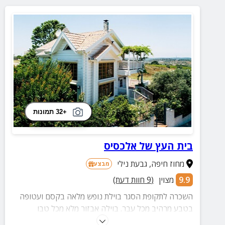
+32 תמונות
בית העץ של אלכסיס
מחוז חיפה
,
גבעת נילי
מבצע
9.9
מצוין
(
9
חוות דעת)
השכרה לתקופת הסגר בוילת נופש מלאה בקסם ועטופה
בטבע מרהיב מכל עבר. בוילה אבזור מלא מכל טבו
לחופשה בה לא יחסר לכם דבר!