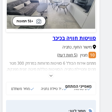
+51 תמונות
סוויטות חוויה בכיכר
מישור החוף
,
נתניה
10
מצוין
(
5
חוות דעת)
מתחם אירוח הכולל 6 סוויטות מרווחות במרחק 300 מטר
מהים ומטיילת נתניה. הסוויטות כוללות מיטה זוגית מפנקת,
מטבחון מאובזר, חדר רחצה מושקע, טלוויזיה חכמה ועוד.
מאפייני המתחם
6 סוויטות
ליד טיילת נתניה
מחיר משתלם
מחיר
לזוג
: