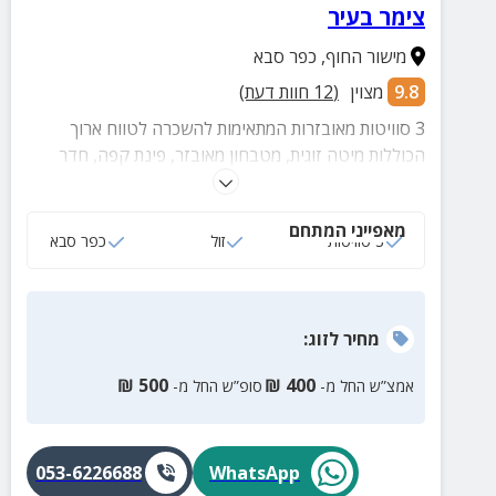
צימר בעיר
מישור החוף
,
כפר סבא
9.8
מצוין
(
12
חוות דעת)
3 סוויטות מאובזרות המתאימות להשכרה לטווח ארוך
הכוללות מיטה זוגית, מטבחון מאובזר, פינת קפה, חדר
רחצה ופינת ישיבה.
מאפייני המתחם
3 סוויטות
זול
כפר סבא
מחיר
לזוג
:
₪
500
₪
400
אמצ”ש החל מ-
סופ”ש החל מ-
053-6226688
WhatsApp