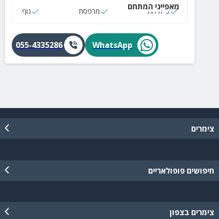
מאפייני המתחם
מרכזי במרחק הליכה מהים ומהאטרקציות של תל אביב.
3 יחידות
מרפסת
נוף
055-4335286
WhatsApp
צימרים
חיפושים פופולאריים
צימרים בצפון