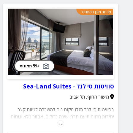
מרחב מוגן במתחם
+59 תמונות
סוויטות סי לנד - Sea-Land Suites
מישור החוף
,
תל אביב
בסוויטות סי לנד תגלו מקום נוח להשכרה לטווח קצר:
יחידות מרווחות עם חדרי שינה גדולים, אבזור מלא ונוחות
מירבית לכל צורך, לצד מרחב מוגן לשקט נפשי. מרפסות
הגג הרחבות מספקות פינה נעימה להירגעות, והכל במיקום