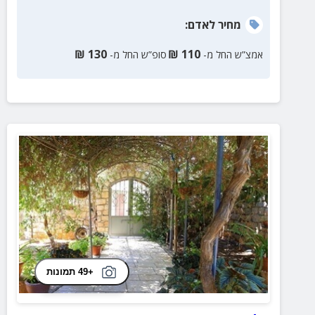
מחיר
לאדם
:
₪
130
₪
110
אמצ”ש החל מ-
סופ”ש החל מ-
+49 תמונות