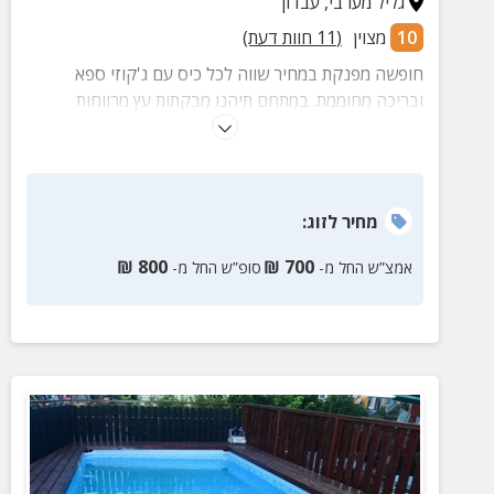
גליל מערבי
,
עבדון
10
מצוין
(
11
חוות דעת)
חופשה מפנקת במחיר שווה לכל כיס עם ג'קוזי ספא
ובריכה מחוממת. במתחם תיהנו מבקתות עץ מרווחות
ומאובזרות, חצר מטופחת עם מדשאה ירוקה ועמדת מנגל.
מחיר
לזוג
:
₪
800
₪
700
אמצ”ש החל מ-
סופ”ש החל מ-