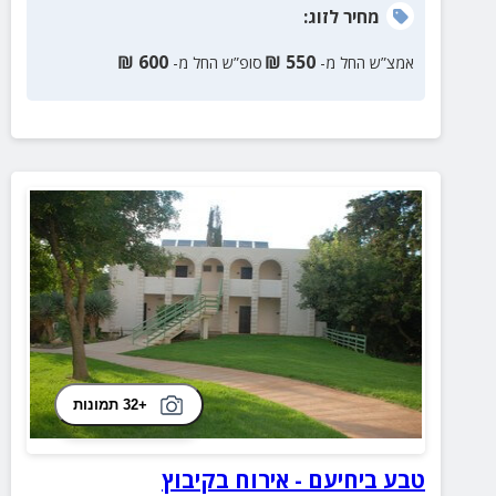
מחיר
לזוג
:
₪
600
₪
550
אמצ”ש החל מ-
סופ”ש החל מ-
+32 תמונות
טבע ביחיעם - אירוח בקיבוץ