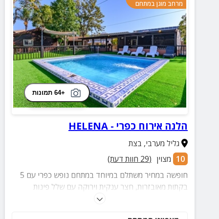
מרחב מוגן במתחם
+64 תמונות
הלנה אירוח כפרי - HELENA
גליל מערבי
,
בצת
10
מצוין
(
29
חוות דעת)
חופשה במחיר משתלם במיוחד במתחם נופש כפרי עם 5
בקתות מאובזרות, חצר ענקית וירוקה עם שלל פינות
ושולחנות פיקניק, בריכה גדולה ומפנקת המוקפת מיטות
שיזוף, מטבח גדול משותף עם פרגולה, שולחן אוכל גדול