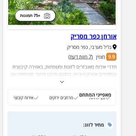
+75 תמונות
אורחן כפר מסריק
גליל מערבי
,
כפר מסריק
9.9
מצוין
(
7
חוות דעת)
חדרי אירוח מאובזרים לזוגות ומשפחות, באווירה קיבוצית
ובמחירים אטרקטיביים. במקום תיהנו מחצר מטופחת עם
מדשאות ירוקות, עמדות מנגל, כניסה לבריכת השחיה של
הקיבוץ וקרבה למגוון אטרקציות ומסלולי טיול בסביבה.
מאפייני המתחם
20 יחידות
מרחבים ירוקים
אירוח קיבוצי
מחיר
לזוג
: