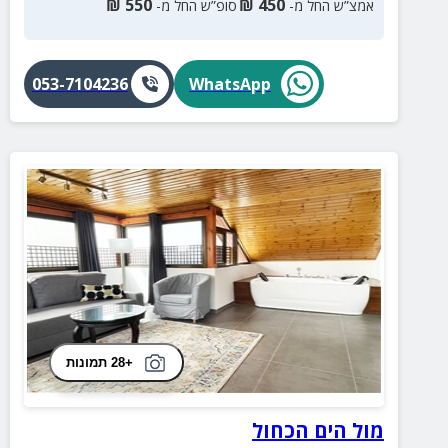
₪
550
₪
450
אמצ”ש החל מ-
סופ”ש החל מ-
053-7104236
WhatsApp
+28 תמונות
מול הים הכחול