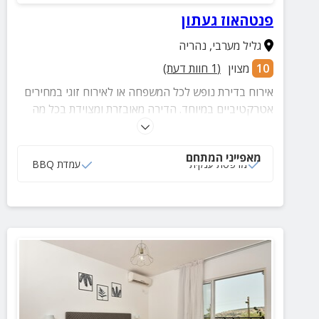
פנטהאוז געתון
גליל מערבי
,
נהריה
10
מצוין
(
1
חוות דעת)
אירוח בדירת נופש לכל המשפחה או לאירוח זוגי במחירים
אטרקטיביים במיוחד. הדירה מאובזרת ומצוידת בכל מה
שצריך לחופשה נהדרת: 3 חדרי שינה מרווחים, מטבח
מצוידו סלון להעברת זמן איכותי ביחד. במרפסת תיהנו
מאפייני המתחם
מעמדת מנגל ופינת ישיבה.
מרפסת ענקית
עמדת BBQ