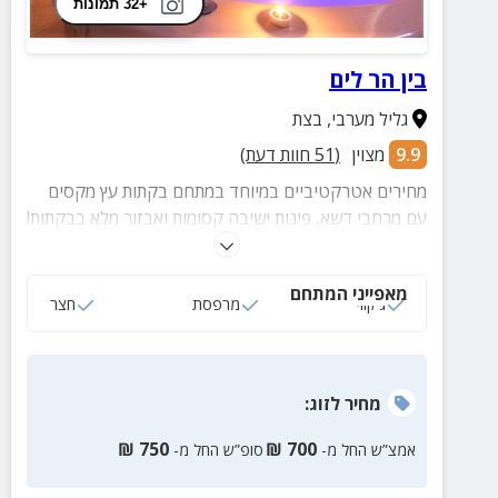
+32 תמונות
בין הר לים
גליל מערבי
,
בצת
9.9
מצוין
(
51
חוות דעת)
מחירים אטרקטיביים במיוחד במתחם בקתות עץ מקסים
עם מרחבי דשא, פינות ישיבה קסומות ואבזור מלא בבקתות!
במתחם תיהנו מפינות יצירה לילדודס, שולחן פינג פונג, לול
תרנגולות ועוד הפתעות
מאפייני המתחם
ג'קוזי
מרפסת
חצר
מחיר
לזוג
:
₪
750
₪
700
אמצ”ש החל מ-
סופ”ש החל מ-