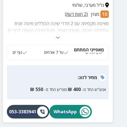
גליל מערבי
,
שלומי
10
מצוין
(
2
חוות דעת)
סוויטה מקסימה עם 2 חדרי שינה הכוללים מיטה זוגית
וטלוויזיה חכמה, מטבח מצויד, פינת ישיבה הצופה לנוף ים
כחול, ג'קוזי ספא ועוד
מאפייני המתחם
2 חדרים
עד 7 אורחים
נוף ים
מחיר
לזוג
:
₪
550
₪
400
אמצ”ש החל מ-
סופ”ש החל מ-
053-3383941
WhatsApp