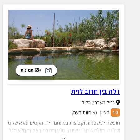
+65 תמונות
וילה בין חרוב לזית
גליל מערבי
,
כליל
10
מצוין
(
5
חוות דעת)
חופשה למשפחות וקבוצות במתחם וילה מקסים ומלא שקט
ושלווה. בוילה 4 חדרי שינה, סלון ומטבח באבזור מלא מכל
טוב, חצר ירוקה ומטופחת עם בריכה טבעית וייחודית, מגוון