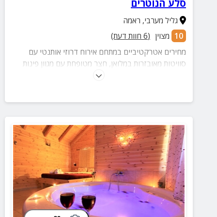
סלע הנוטרים
גליל מערבי
,
ראמה
10
מצוין
(
6
חוות דעת)
מחירים אטרקטיביים במתחם אירוח דרוזי אותנטי עם
סוויטות מאובזרות במלואן, חצר מטופחת עם מגוון פינות
ישיבה, עצי נוי ופרי ומהם תוכלו לקטוף וליהנות. במתחם,
תוכלו ליהנות מחוויה קולינרית בלתי נשכחת במסעדה
שבמקום המציעה אוכל דרוזי מסורתי.