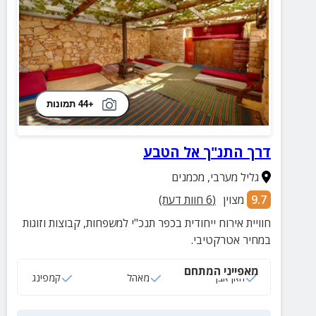
+44 תמונות
דרך התנ"ך אל הטבע
גליל מערבי
,
מכמנים
9.7
מצוין
(
6
חוות דעת)
חוויית אירוח ייחודית בכפר תנכ"י למשפחות, קבוצות וזוגות
במחיר אטרקטיבי.
מאפייני המתחם
חאן אבן
מאהל
קמפינג