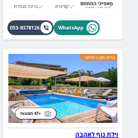
מאפייני המתחם
5 חדרי שינה
קולינריה
בריכה מגודרת
053-9378126
WhatsApp
מרחב מוגן במתחם
+47 תמונות
וילת נוף לאהבה