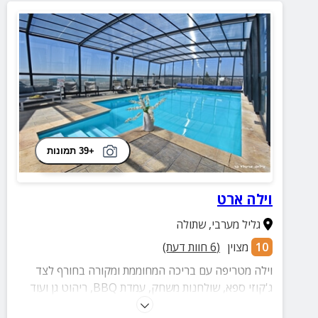
+39 תמונות
וילה ארט
גליל מערבי
,
שתולה
10
מצוין
(
6
חוות דעת)
וילה מטריפה עם בריכה המחוממת ומקורה בחורף לצד
ג'קוזי ספא, שולחנות משחק, עמדת BBQ, ריהוט גן ועוד
אל מול נוף מדהים!