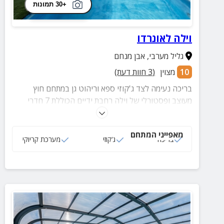
+30 תמונות
וילה לאונרדו
גליל מערבי
,
אבן מנחם
10
מצוין
(
3
חוות דעת)
בריכה נעימה לצד ג'קוזי ספא וריהוט גן במתחם חוץ
מעוצב ופסטורלי של וילה רחבת ידיים הכוללת 7 חדרי
שינה ואבזור מוקפד!
מאפייני המתחם
בריכה
ג‘קוזי
מערכת קריוקי