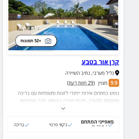
+52 תמונות
קרן אור בטבע
גליל מערבי
,
נתיב השיירה
9.9
מצוין
(
29
חוות דעת)
נופש במתחם אירוח ייחודי לזוגות ומשפחות עם בריכה
מחוממת ומקורה, פינות ישיבה נעימות, חצר מטופחת
וירוקה ועוד.
מאפייני המתחם
7 צימרים
ג‘קוזי פרטי
בריכה