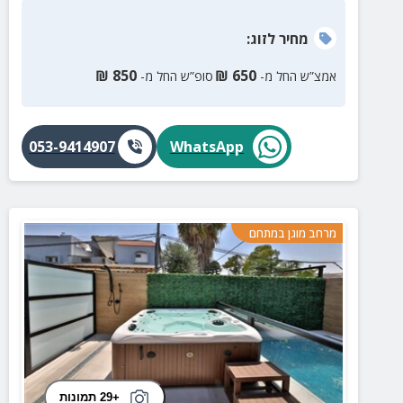
מחיר
לזוג
:
₪
850
₪
650
אמצ”ש החל מ-
סופ”ש החל מ-
053-9414907
WhatsApp
מרחב מוגן במתחם
+29 תמונות