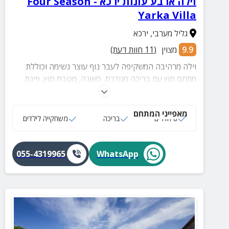
וילה ארבע עונות ירכא - Four Season
Yarka Villa
גליל מערבי
,
ירכא
9.9
מצוין
(
11
חוות דעת)
וילה מרהיבה המשקיפה לעבר נוף עוצר נשימה וכוללת
מתחם חוץ עם בריכה מגודרת, סאונה, מטבח חוץ, פינת
BBQ, מערכת קריוקי, קמין, תנור חימום ומגוון פינות ישיבה.
מאפייני המתחם
8 חדרים
בריכה
משחקייה לילדים
055-4319965
WhatsApp