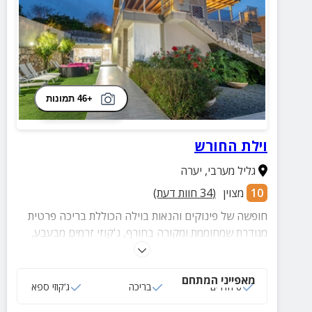
+46 תמונות
וילת החורש
גליל מערבי
,
יערה
10
מצוין
(
34
חוות דעת)
חופשה של פינוקים והנאות בוילה הכוללת בריכה פרטית
מגודרת שמחוממת ומקורה בחורף, ג'קוזי זרמים מבעבע,
מרפסות נוף עם ריהוט גן, שולחנות משחק, מיטות שיזוף,
עמדת BBQ ועוד...
מאפייני המתחם
6 חדרים
בריכה
ג‘קוזי ספא