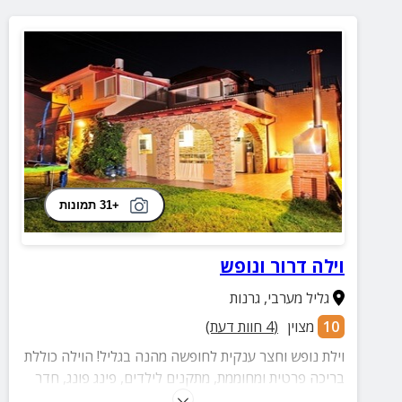
+31 תמונות
וילה דרור ונופש
גליל מערבי
,
גרנות
10
מצוין
(
4
חוות דעת)
וילת נופש וחצר ענקית לחופשה מהנה בגליל! הוילה כוללת
בריכה פרטית ומחוממת, מתקנים לילדים, פינג פונג, חדר
אוכל מאובזר, עמדת BBQ ומרפסת לנוף משגע.