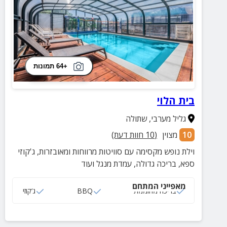
+64 תמונות
בית הלוי
גליל מערבי
,
שתולה
10
מצוין
(
10
חוות דעת)
וילת נופש מקסימה עם סוויטות מרווחות ומאובזרות, ג'קוזי
ספא, בריכה גדולה, עמדת מנגל ועוד
מאפייני המתחם
בריכה מחוממת
BBQ
ג‘קוזי