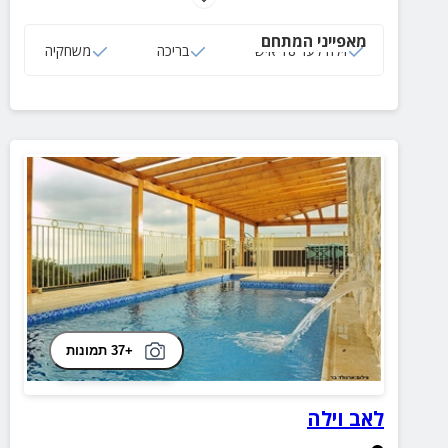
מאפייני המתחם
וילה לעד 18 איש
בריכה
משחקיה
+37 תמונות
לאב וילה