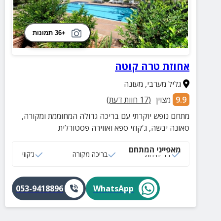
+36 תמונות
אחוזת טרה קוטה
גליל מערבי
,
מעונה
9.9
מצוין
(
17
חוות דעת)
מתחם נופש יוקרתי עם בריכה גדולה המחוממת ומקורה,
סאונה יבשה, ג'קוזי ספא ואווירה פסטורלית
מאפייני המתחם
11 יחידות
בריכה מקורה
ג‘קוזי
053-9418896
WhatsApp