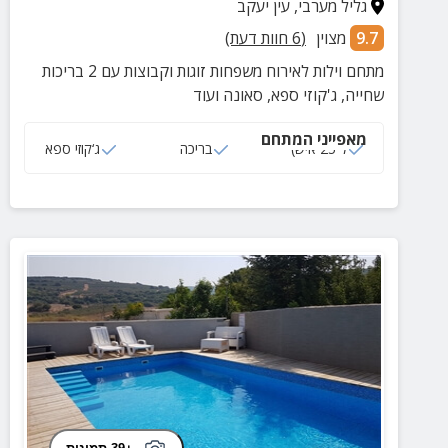
גליל מערבי
,
עין יעקב
9.7
מצוין
(
6
חוות דעת)
מתחם וילות לאירוח משפחות זוגות וקבוצות עם 2 בריכות
שחייה, ג'קוזי ספא, סאונה ועוד
מאפייני המתחם
ל 25 איש)
בריכה
ג‘קוזי ספא