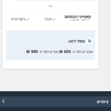
וקבוצות עד 6 איש
מאפייני המתחם
חצר ענקית
מנגל
ג‘קוזי פרטי
מחיר
לזוג
:
₪
900
₪
650
אמצ”ש החל מ-
סופ”ש החל מ-
צימרים