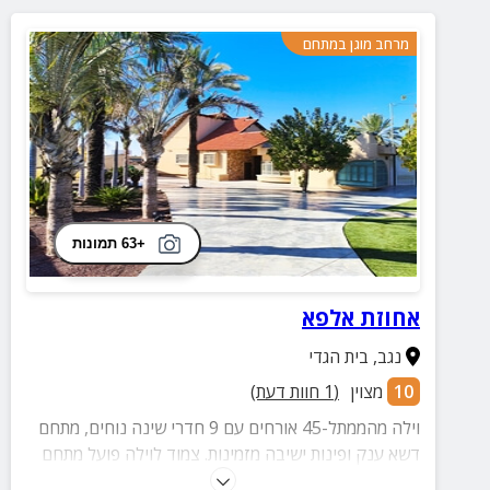
מרחב מוגן במתחם
+63 תמונות
אחוזת אלפא
נגב
,
בית הגדי
10
מצוין
(
1
חוות דעת)
וילה מהממתל-45 אורחים עם 9 חדרי שינה נוחים, מתחם
דשא ענק ופינות ישיבה מזמינות. צמוד לוילה פועל מתחם
פרטי מלא עם בריכה מחוממת ומגודרת, ג'קוזי מרגיע, חוות