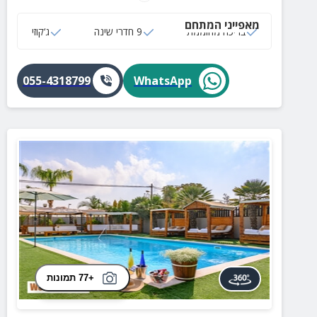
סוסים מקסימה ומגוון אטרקציות כדורסל.
מאפייני המתחם
בריכה מחוממת
9 חדרי שינה
ג‘קוזי
055-4318799
WhatsApp
+77 תמונות