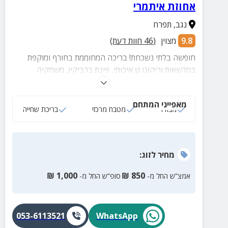
אחוזת איתמרי
נגב
,
תפרח
9.8
מצוין
(
46
חוות דעת)
חופשה בלתי נשכחת! בריכה המחוממת בחורף ומוקפת
במדשאות וריהוט גן איכותי, פינת ברביקיו, משחקיה
מושקעת לקטנטנים, שולחן סנוקר למקצוענים, התאמות
לאירועים קסומים והמון פינוקים...
מאפייני המתחם
מבודד
מטבח מרכזי
בריכת שחייה
מחיר
לזוג
:
₪
1,000
₪
850
אמצ”ש החל מ-
סופ”ש החל מ-
053-6113521
WhatsApp