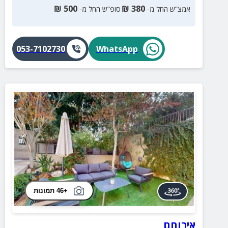
₪
500
₪
380
אמצ”ש החל מ-
סופ”ש החל מ-
053-7102730
WhatsApp
+46 תמונות
אירוחם