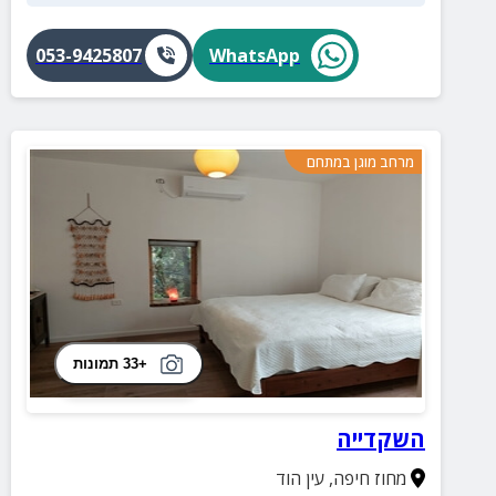
053-9425807
WhatsApp
מרחב מוגן במתחם
+33 תמונות
השקדייה
מחוז חיפה
,
עין הוד