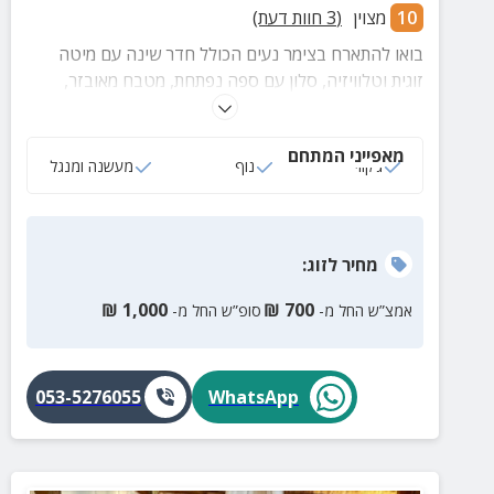
10
מצוין
(
3
חוות דעת)
בואו להתארח בצימר נעים הכולל חדר שינה עם מיטה
זוגית וטלוויזיה, סלון עם ספה נפתחת, מטבח מאובזר,
מכונת קפה ומתחם חוץ עם ג'קוזי ספא פרטי, פרגולה, ,
מעשנה, פינת ברביקיו ופינות ישיבה.
מאפייני המתחם
ג‘קוזי
נוף
מעשנה ומנגל
מחיר
לזוג
:
₪
1,000
₪
700
אמצ”ש החל מ-
סופ”ש החל מ-
053-5276055
WhatsApp