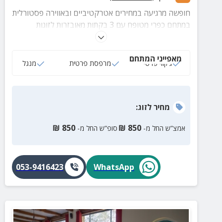
חופשה מרגיעה במחירים אטרקטיביים ובאווירה פסטורלית
במתחם כפרי מטופח עם 3 בקתות מאובזרות לזוגות
ומשפחות, חצר מטופחת, ריהוט גן וקירבה לאתרים הכי
פופולריים בצפון.
מאפייני המתחם
ג‘קוזי פרטי
מרפסת פרטית
מנגל
מחיר
לזוג
:
₪
850
₪
850
אמצ”ש החל מ-
סופ”ש החל מ-
053-9416423
WhatsApp