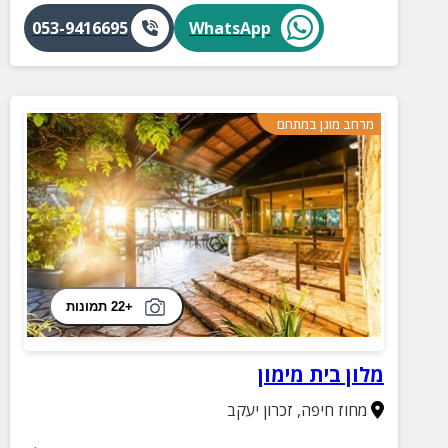
053-9416695
WhatsApp
מרחב מוגן במתחם
+22 תמונות
מלון בית מימון
מחוז חיפה
,
זכרון יעקב