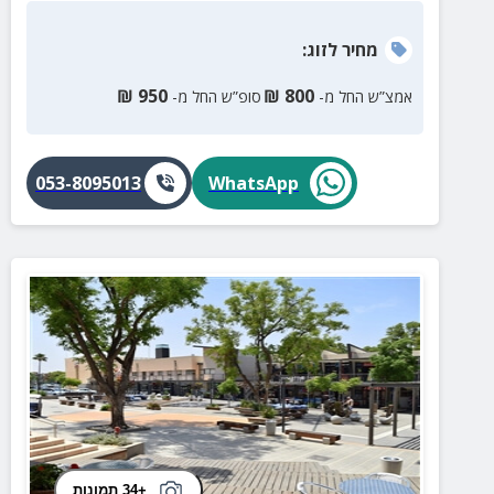
לב לכל פרט ואווירה חמימה שמרגישים בכל פינה. כאן
תקבלו אירוח אותנטי, איכותי ונעים – שמציע תמורה מצוינת
מחיר
לזוג
:
למחיר, בלי להתפשר על חוויה.
₪
950
₪
800
אמצ”ש החל מ-
סופ”ש החל מ-
053-8095013
WhatsApp
+34 תמונות