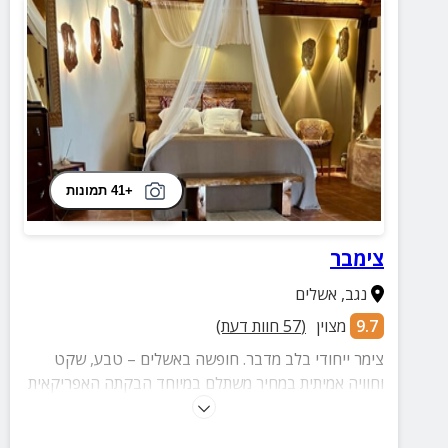
+41 תמונות
צימבר
נגב
,
אשלים
9.7
מצוין
(
57
חוות דעת)
צימר ייחודי בלב מדבר. חופשה באשלים – טבע, שקט
וחוויה אמיתית במחיר משתלם במיוחד הבקתה האפריקאית
היא הרבה מעבר למקום לינה – היא חוויה של רוגע וחיבור
עמוק למדבר. נבנתה בעבודת יד מתוך אהבה, עם תשומת