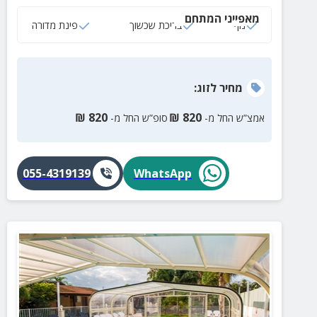
מאפייני המתחם
נוף
בריכת שכשוך
פינת מדורה
מחיר
לזוג
:
₪
820
₪
820
אמצ”ש החל מ-
סופ”ש החל מ-
055-4319139
WhatsApp