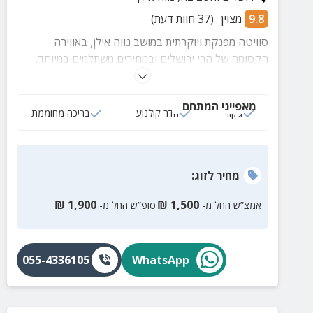
9.8
מצוין
(
37
חוות דעת)
סוויטה מפנקת ויוקרתית במושב נווה אילן, באווירה
הקסומה של הרי ירושלים ובמחירים משתלמים במיוחד.
אירוח אידיאלי עבור חתן וכלה בליל כלולותיהם וגם סתם
כך, לפינוק זוגי יוקרתי ומפנק.
מאפייני המתחם
ג‘קוזי
חדר קולנוע
בריכה מחוממת
מחיר
לזוג
:
₪
1,900
₪
1,500
אמצ”ש החל מ-
סופ”ש החל מ-
055-4336105
WhatsApp