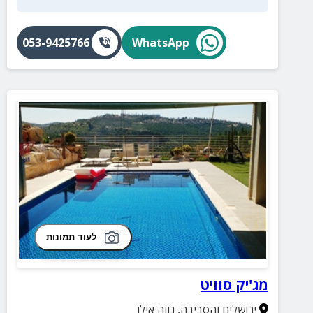
053-9425766
WhatsApp
לעוד תמונות
מג'יק סוויט
ירושלים והסביבה
,
נווה אילן