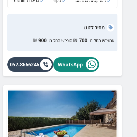
אטרקציות במתחם
ג‘קוזי
בריכה מחוממת
מחיר
לזוג
:
₪
900
₪
700
אמצ”ש החל מ-
סופ”ש החל מ-
052-8666246
WhatsApp