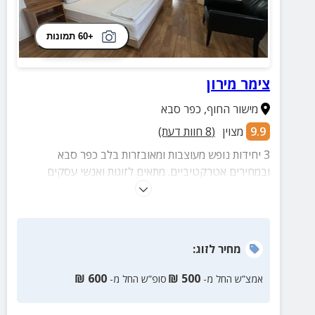
+60 תמונות
צימר מירון
מישור החוף
,
כפר סבא
9.9
מצוין
(
8
חוות דעת)
3 יחידות נופש מעוצבות ומאובזרות בלב כפר סבא
ובמחירים אטרקטיביים. מתאים לזוגות ואנשי עסקים
ובקרבת הצימר שפע מסעדות ומקומות בילוי.
מחיר
לזוג
:
₪
600
₪
500
אמצ”ש החל מ-
סופ”ש החל מ-