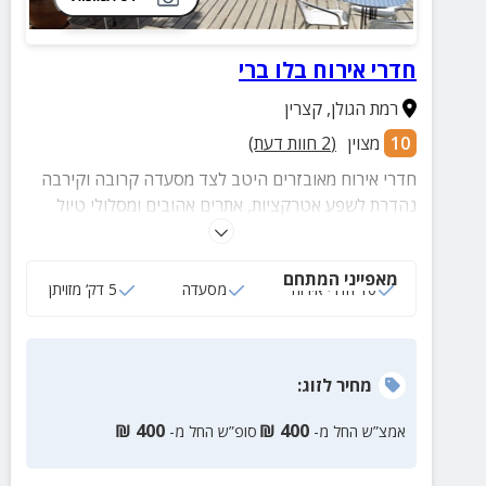
חדרי אירוח בלו ברי
רמת הגולן
,
קצרין
10
מצוין
(
2
חוות דעת)
חדרי אירוח מאובזרים היטב לצד מסעדה קרובה וקירבה
נהדרת לשפע אטרקציות, אתרים אהובים ומסלולי טיול
קסומים על נחל ג'ילבון, משושים, זוויתן ועוד.
מאפייני המתחם
10 חדרי אירוח
מסעדה
5 דק‘ מזויתן
מחיר
לזוג
:
₪
400
₪
400
אמצ”ש החל מ-
סופ”ש החל מ-