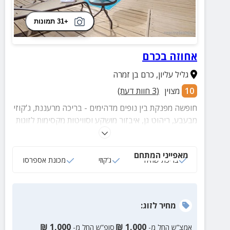
+31 תמונות
אחוזה בכרם
גליל עליון
,
כרם בן זמרה
10
מצוין
(
3
חוות דעת)
חופשה מפנקת בין נופים מדהימים - בריכה מרעננת, ג'קוזי
מבעבע, ריהוט גן, איבזור מושקע וסוויטות מקסימות לזוגות
ומשפחות.
מאפייני המתחם
בריכת שחיה
ג‘קוזי
מכונת אספרסו
מחיר
לזוג
:
₪
1,000
₪
1,000
אמצ”ש החל מ-
סופ”ש החל מ-