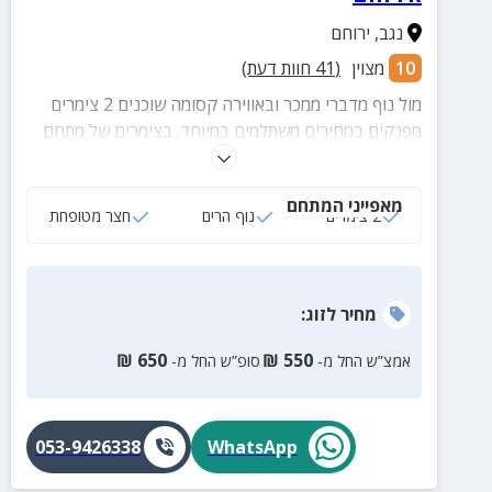
נגב
,
ירוחם
10
מצוין
(
41
חוות דעת)
מול נוף מדברי ממכר ובאווירה קסומה שוכנים 2 צימרים
מפנקים במחירים משתלמים במיוחד. בצימרים של מתחם
הנופש אירוחם ריהוט ואבזור איכותי, חצר מטופחת וחווית
אירוח מפנקת.
מאפייני המתחם
2 צימרים
נוף הרים
חצר מטופחת
מחיר
לזוג
:
₪
650
₪
550
אמצ”ש החל מ-
סופ”ש החל מ-
053-9426338
WhatsApp