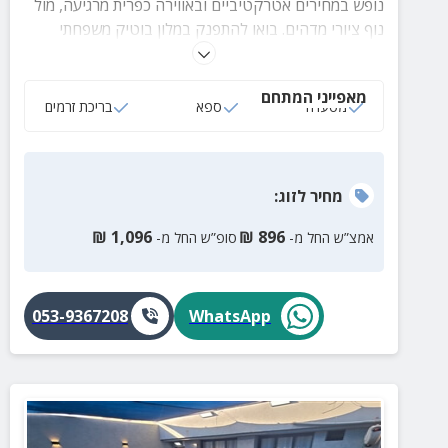
נופש במחירים אטרקטיביים ובאווירה כפרית מרגיעה, מול
נוף ציורי מדהים. בואו להתפנק במלון בוטיק משפחתי
הממוקם על הרכס המערבי של זכרון יעקב.
מאפייני המתחם
מסעדה
ספא
בריכת זרמים
מחיר
לזוג
:
₪
1,096
₪
896
אמצ”ש החל מ-
סופ”ש החל מ-
053-9367208
WhatsApp