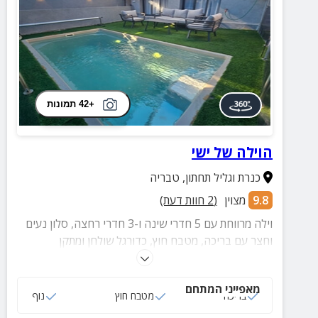
+42 תמונות
הוילה של ישי
כנרת וגליל תחתון
,
טבריה
9.8
מצוין
(
2
חוות דעת)
וילה מרווחת עם 5 חדרי שינה ו-3 חדרי רחצה, סלון נעים
וחצר עם בריכה, מטבח חוץ, כדורגל שולחן ומתקן
לכדורסל.
מאפייני המתחם
בריכה
מטבח חוץ
נוף