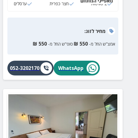
מאפייני המתחם
2 סוויטות
חצר כפרית
ערסלים
מחיר
לזוג
:
₪
550
₪
550
אמצ”ש החל מ-
סופ”ש החל מ-
052-3202170
WhatsApp