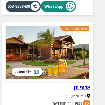
053-9373430
WhatsApp
מרחב מוגן במתחם
+46 תמונות
אלוני חן
גליל עליון
,
כפר יובל
10
מצוין
(
44
חוות דעת)