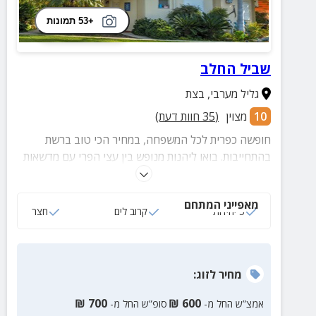
+53 תמונות
שביל החלב
גליל מערבי
,
בצת
10
מצוין
(
35
חוות דעת)
חופשה כפרית לכל המשפחה, במחיר הכי טוב ברשת
בהתחייבות. בואו ליהנות מנופש בין עצי הפרי עם מדשאות
ירוקות, בקתות עם מרפסות, מתחם פנאי מקורה, מתקנים
לילדים, שולחן פינג פונג ועוד.
מאפייני המתחם
5 יחידות
קרוב לים
חצר
מחיר
לזוג
:
₪
700
₪
600
אמצ”ש החל מ-
סופ”ש החל מ-