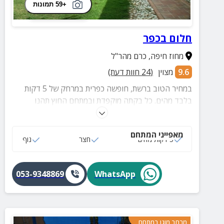
+59 תמונות
חלום בכפר
מחוז חיפה
,
כרם מהר"ל
9.6
מצוין
(
24
חוות דעת)
במחיר הטוב ברשת, חופשה כפרית במרחק של 5 דקות
בלבד מהים. כל בקתה מוקפדת ובמתחם החוץ תהנו
ממדשאות ירוקות, פינות ברביקיו ועוד
מאפייני המתחם
5 דקות מהים
חצר
נוף
053-9348869
WhatsApp
מרחב מוגן במתחם