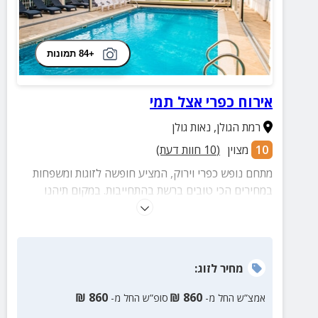
+84 תמונות
אירוח כפרי אצל תמי
רמת הגולן
,
נאות גולן
10
מצוין
(
10
חוות דעת)
מתחם נופש כפרי וירוק, המציע חופשה לזוגות ומשפחות
במחירים הכי טובים ברשת בהתחייבות. במקום תיהנו
מבקתות עץ, בריכה מחוממת, ג'קוזי, חדר אוכל ומטבח
משותף.
מחיר
לזוג
:
₪
860
₪
860
אמצ”ש החל מ-
סופ”ש החל מ-