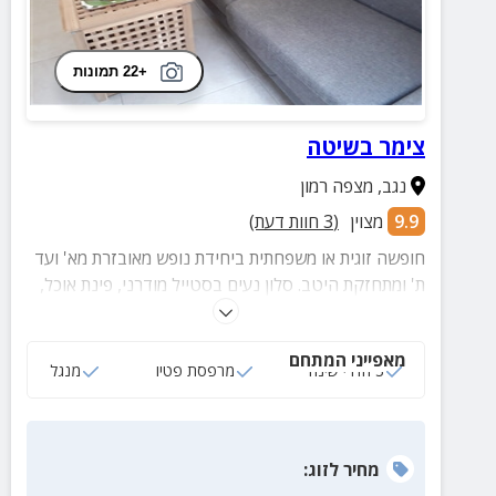
+22 תמונות
צימר בשיטה
נגב
,
מצפה רמון
9.9
מצוין
(
3
חוות דעת)
חופשה זוגית או משפחתית ביחידת נופש מאובזרת מא' ועד
ת' ומתחזקת היטב. סלון נעים בסטייל מודרני, פינת אוכל,
מטבחון, 3 חדרי שינה, מרפסת פטיו פרטית ומתקן גריל.
מאפייני המתחם
3 חדרי שינה
מרפסת פטיו
מנגל
מחיר
לזוג
: