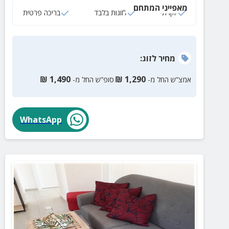
מאפייני המתחם
יוקרתי
לזוגות בלבד
בריכה פרטית
מחיר
לזוג
:
₪
1,490
₪
1,290
אמצ”ש החל מ-
סופ”ש החל מ-
WhatsApp