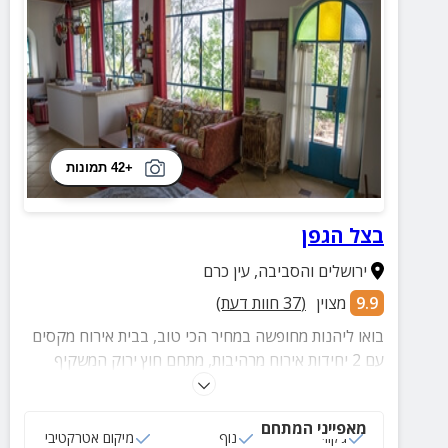
+42 תמונות
בצל הגפן
ירושלים והסביבה
,
עין כרם
9.9
מצוין
(
37
חוות דעת)
בואו ליהנות מחופשה במחיר הכי טוב, בבית אירוח מקסים
עם 2 יחידות אירוח מרהיבות, מתחם חוץ ירוק המשקיף
לנוף פסטורלי ועוד.
מאפייני המתחם
ג‘קוזי
נוף
מיקום אטרקטיבי