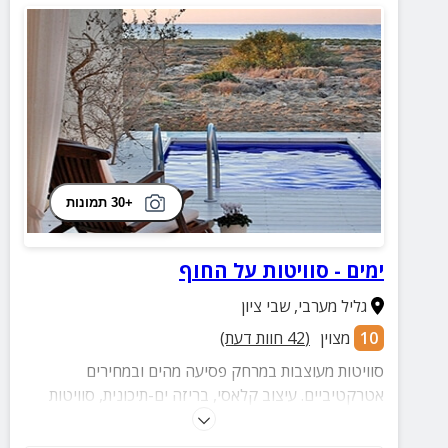
+30 תמונות
ימים - סוויטות על החוף
גליל מערבי
,
שבי ציון
10
מצוין
(
42
חוות דעת)
סוויטות מעוצבות במרחק פסיעה מהים ובמחירים
אטרקטיביים. עיצוב קלאסי, בריזה ים-תיכונית, סוויטות
מאובזרות ואווירת שלווה מכל עבר.