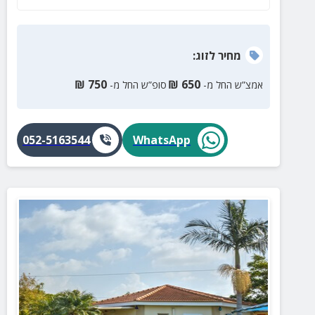
מחיר
לזוג
:
₪
750
₪
650
אמצ”ש החל מ-
סופ”ש החל מ-
052-5163544
WhatsApp