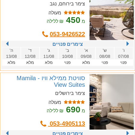
צימר בירוחם, נגב
מעולה
450
מ
₪ ללילה
053-9426522
צימרים פנויים
ו'
ש'
א'
ב'
ג'
ד'
ה'
13/08
12/08
11/08
10/08
09/08
08/08
07/08
פנוי
פנוי
מלא
פנוי
מלא
מלא
מלא
סוויטת ממילא וויו - Mamila
View Suites
צימר בירושלים
מעולה
690
מ
₪ ללילה
053-4905113
צימרים פנויים