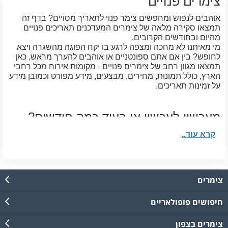
צימרים פנויים
אוהבים לנפוש ומחפשים צימר פנוי לתאריך מסויים? בדף זה
תמצאו סקירה מלאה של צימרים המעדכנים תאריכים פנויים
מהיום ובחודשים הקרובים.
מי מאיתנו לא מחכה ומצפה לרגע בו יקח הפוגה מהשגרה ויצא
לחופש? בין אם אתם ספונטניים או אוהבים להערך מראש, כאן
תמצאו מגוון רחב של צימרים פנויים - מקומות אירוח מכל רחבי
הארץ, כולל תמונות, מחירים, מבצעים, מידע מפורט וכמובן מידע
על זמינות תאריכים.
מעכשיו לעכשיו או בעוד כמה חודשים?
הגולשים הספונטניים יכולים למצוא כאן באתר צימרים פנויים
קרא עוד..
מהיום למחר, כאשר מקומות רבים נוטים לספק מבצע או הטבה
למזמינים ברגע האחרון. כמבן שיש גם מבחר צימרים פנויים
לסוף השבוע הקרוב, לחגי ישראל ולתקופת החופש הגדול.
במקרים כאלה מומלץ להיערך מראש מפני שזאת התקופה
צימרים
המבוקשת והעמוסה ביותר בשנה. בהתאם לכך אפשר לתכנן את
כל החופשה בנחת ולבחור אטרקציות, פעילויות ומסלולי טיול
חיפושים פופולאריים
שישתלבו עם החופשה.
צימרים בצפון