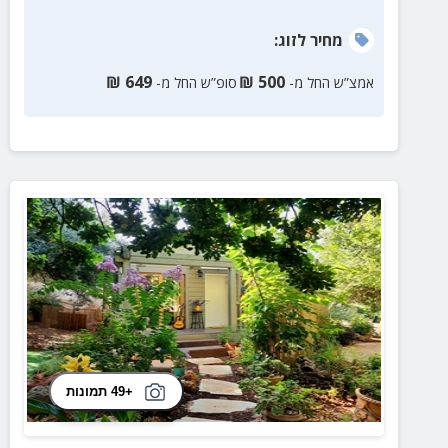
מחיר
לזוג
:
₪
649
₪
500
אמצ”ש החל מ-
סופ”ש החל מ-
+49 תמונות