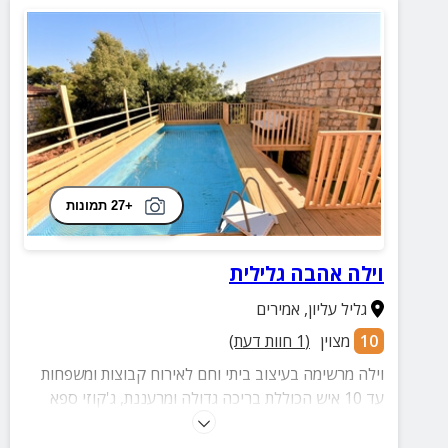
+27 תמונות
וילה אהבה גלילית
גליל עליון
,
אמירים
10
מצוין
(
1
חוות דעת)
וילה מרשימה בעיצוב ביתי וחם לאירוח קבוצות ומשפחות
עד 10 איש הכוללת בריכה גדולה ומרעננת, ג'קוזי ספא
מפנקת, 3 חדרי שינה נעימים, מטבח מאובזר, טלוויזיה
בחיבור ללוויין וכל זה מול נוף גלילי קסום!