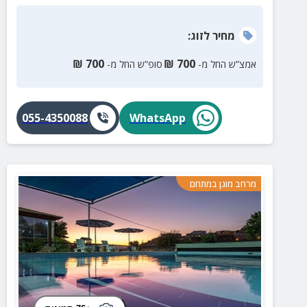
מחיר
לזוג
:
₪
700
₪
700
אמצ”ש החל מ-
סופ”ש החל מ-
055-4350088
WhatsApp
מרחב מוגן במתחם