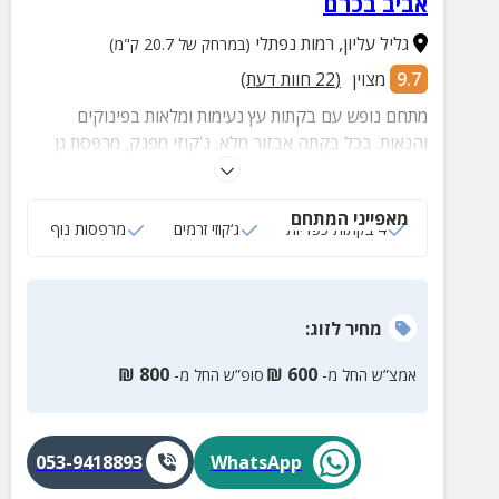
אביב בכרם
גליל עליון
,
רמות נפתלי
(במרחק של 20.7 ק"מ)
9.7
מצוין
(
22
חוות דעת)
מתחם נופש עם בקתות עץ נעימות ומלאות בפינוקים
והנאות. בכל בקתה אבזור מלא, ג'קוזי מפנק, מרפסת גן
עטופה בטבע ירוק של עמק קדש והרי נפתלי.
מאפייני המתחם
4 בקתות כפריות
ג‘קוזי זרמים
מרפסות נוף
מחיר
לזוג
:
₪
800
₪
600
אמצ”ש החל מ-
סופ”ש החל מ-
053-9418893
WhatsApp