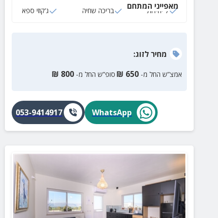
מאפייני המתחם
7 יחידות
בריכה שחיה
ג‘קוזי ספא
מחיר
לזוג
:
₪
800
₪
650
אמצ”ש החל מ-
סופ”ש החל מ-
053-9414917
WhatsApp