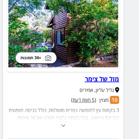
+34 תמונות
מזל של צימר
גליל עליון
,
אמירים
10
מצוין
(
5
חוות דעת)
3 בקתות עץ לחופשה כפרית מושלמת, כולל כניסה חופשית
לבריכת היישוב. בכל בקתה ג'קוזי מפנק ואבזור איכותי,
לצד חצר מטופחת באווירה גלילית עם נדנדות וטאבון.