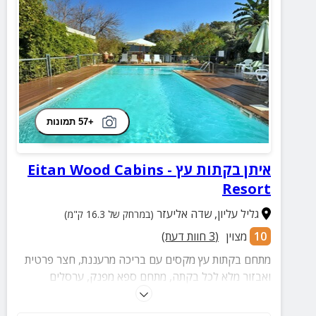
+57 תמונות
איתן בקתות עץ - Eitan Wood Cabins
Resort
גליל עליון
,
שדה אליעזר
(במרחק של 16.3 ק"מ)
10
מצוין
(
3
חוות דעת)
מתחם בקתות עץ מקסים עם בריכה מרעננת, חצר פרטית
ואבזור מלא לכל בקתה, מתחם ספא מפנק, ערסלים
נדנדות ואווירה פסטורלית