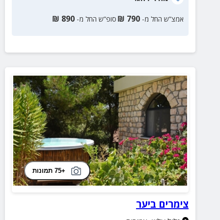
₪
890
₪
790
אמצ”ש החל מ-
סופ”ש החל מ-
+75 תמונות
צימרים ביער