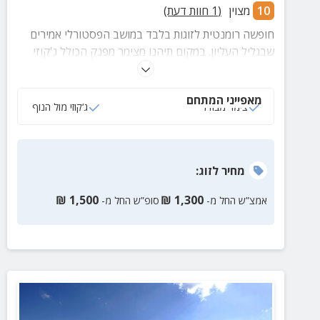
10
מצוין
(
1
חוות דעת)
חופשה רומנטית לזוגות בלבד במושב הפסטורלי אמירים
שבגליל העליון. במקום תיהנו מצימר מפנק הכולל ג'קוזי
ספא פרטי, קמין לחודשי החורף, חצר מטופחת בריכה ועוד
שלל הנאות!
מאפייני המתחם
צימר מבודד
ג‘קוזי מול הנוף
מחיר
לזוג
:
₪
1,500
₪
1,300
אמצ”ש החל מ-
סופ”ש החל מ-