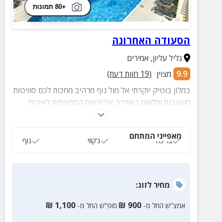
+80 תמונות
הסעודה האחרונה
גליל עליון
,
אמירים
9.9
מצוין
(
19
חוות דעת)
במלון בוטיק יוקרתי אל מול נוף מרהיב מחכות לכם סוויטות
מעוצבות ומלאות באווירה אירופאית המתאימות לאירוח
זוגות. במלון תיהנו מג'קוזי ספא פרטי בסוויטות, בריכה, אח
חימום בעונת החורף ועוד.
מאפייני המתחם
בריכה
ג‘קוזי
נוף
מחיר
לזוג
:
₪
1,100
₪
900
אמצ”ש החל מ-
סופ”ש החל מ-