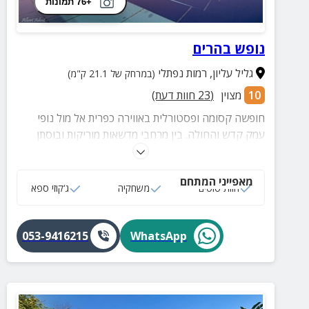
+76 תמונות
נופש בהרים
גליל עליון
,
רמות נפתלי
(במרחק של 21.1 ק"מ)
10
מצוין
(
23
חוות דעת)
חופשה קסומה ופסטורלית באווירה כפרית אל מול נופי
עמק קדש והחולה. בין מרחבי מדשאות מוריקות ובוסתן
יפיפה שוכנות להם יחידות כפריות המאובזרות בקפידה,
בריכה מחוממת, ג'קוזי ספא, משחקיה ומועדון משחק
מאפייני המתחם
לילדים ולבוגרים!
חוות סוסים
משחקיה
ג‘קוזי ספא
053-9416215
WhatsApp