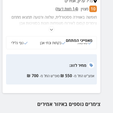
גליל עליון
,
אמירים
10
מצוין
(
14
חוות דעת)
חופשה באווירה פסטורלית, שלווה ורגועה תמצאו מתחם
צימרים קסום לאירוח משפחות וזוגות בסוויטות אבן
מאובזרות היטב, ג'קוזי זרמים פרטי, כניסה חופשית
לבריכת היישוב ומתחם ספא מלא בפינוקים.
מאפייני המתחם
סוויטות
בקתות ובתי אבן
נוף גלילי
מחיר
לזוג
:
₪
700
₪
550
אמצ”ש החל מ-
סופ”ש החל מ-
צימרים נוספים
באיזור
אמירים