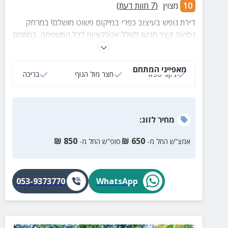
10
מצוין
(
7
חוות דעת)
דירת נופש בעיצוב כפרי במיקום פשוט מושלם! במרחק
נסיעה קצר תגיעו לשלל אטרקציות לכל המשפחה. במתחם
חצר מטופחת, פינות ישיבה, כניסה ללא עלות לבריכה
ביישוב ועוד.
מאפייני המתחם
ג‘קוזי ספא
חצר מול הנוף
בריכה
מחיר
לזוג
:
₪
850
₪
650
אמצ”ש החל מ-
סופ”ש החל מ-
053-9373770
WhatsApp