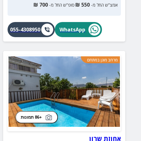
₪
700
₪
550
אמצ”ש החל מ-
סופ”ש החל מ-
055-4308950
WhatsApp
מרחב מוגן במתחם
+86 תמונות
אחוזת שרון