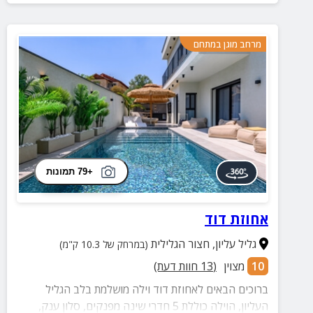
מרחב מוגן במתחם
+79 תמונות
אחוזת דוד
גליל עליון
,
חצור הגלילית
(במרחק של 10.3 ק"מ)
10
מצוין
(
13
חוות דעת)
ברוכים הבאים לאחוזת דוד וילה מושלמת בלב הגליל
העליון, הוילה כוללת 5 חדרי שינה מפנקים, סלון ענק,