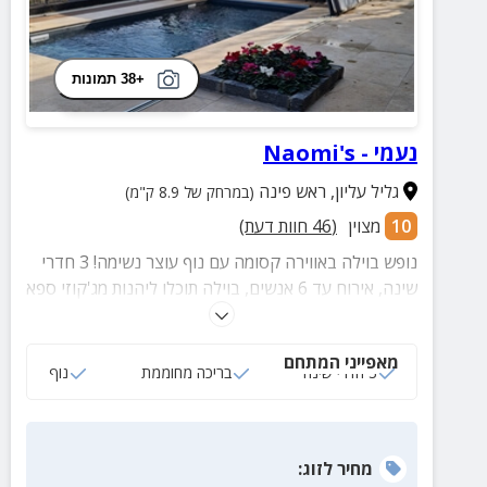
+38 תמונות
נעמי - Naomi's
גליל עליון
,
ראש פינה
(במרחק של 8.9 ק"מ)
10
מצוין
(
46
חוות דעת)
נופש בוילה באווירה קסומה עם נוף עוצר נשימה! 3 חדרי
שינה, אירוח עד 6 אנשים, בוילה תוכלו ליהנות מג'קוזי ספא
מפנק, בריכה פרטית מקורה, מטבח מצויד, חדרי שינה עם
מיטות זוגיות, סלון מרווח ועוד.
מאפייני המתחם
3 חדרי שינה
בריכה מחוממת
נוף
מחיר
לזוג
: