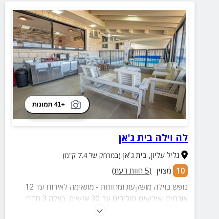
+41 תמונות
לה וילה בית ג'אן
גליל עליון
,
בית ג'אן
(במרחק של 7.4 ק"מ)
10
מצוין
(
5
חוות דעת)
נופש בוילה מושקעת ומרווחת - מתאימה לאירוח עד 12
אורחים ואירועים סולידים עד 30 אנשים. בוילה 3 חדרי
שינה גדולים, 3 חדרי רחצה, מטבח מאובזר, סלון מהודר,