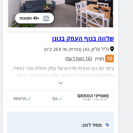
+49 תמונות
שלווה בנוף העמק בגונן
גליל עליון
,
גונן
(במרחק של 28.8 ק"מ)
10
מצוין
(
16
חוות דעת)
צימר עם נוף פנורמי מדהים של עמק החולה והרי נפתלי,
מתאים לזוגות שרוצים חופשה שלווה ורומנטית, הצימר
חדש ומצוחצח עם חדר שינה מפנק, סלון מרווח לערבים
נעימים, ופרטיות מלאה שתאפשר לכם להתנתק מהשגרה
מאפייני המתחם
ולהתחבר מחדש זה לזו.
2 חדרי שינה
נוף
מרפסת
מחיר
לזוג
: