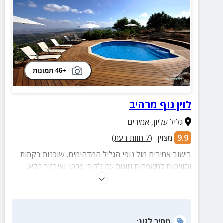
+46 תמונות
לוין נוף מרהיב
גליל עליון
,
אמירים
9.9
מצוין
(
7
חוות דעת)
בישוב אמירים מול נופי הגליל המדהימים, שוכנות בקתות
וסוויטות למשפחות וזוגות עם ג'קוזי פרטי ואיבזור מלא,
חצר מושקעת עם בריכה מרעננת, שולחנות משחק ועוד
שלל הפתעות.
מחיר
לזוג
: