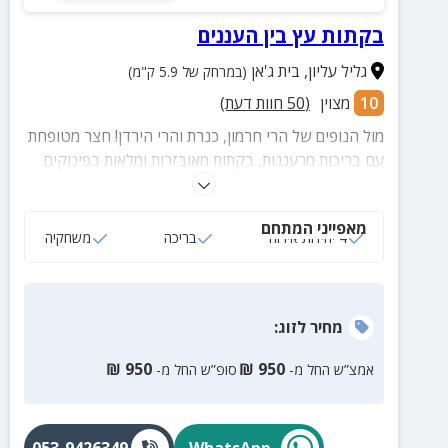
בקתות עץ בין העננים
גליל עליון
,
בית ג'אן
(במרחק של 5.9 ק"מ)
10
מצוין
(
50
חוות דעת)
מול הנופים של הרי חרמון, כנרת והרי הירדן! חצר מטופחת
עם בריכות מרעננות, בקתות מאובזרות ומלאות בפינוקים
ופינות ישיבה נעימות מול הנופים
מאפייני המתחם
4 יחידות אירוח
בריכה
משחקיה
מחיר
לזוג
:
₪
950
₪
950
אמצ”ש החל מ-
סופ”ש החל מ-
053-9426349
WhatsApp