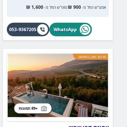
₪
1,600
₪
900
אמצ”ש החל מ-
סופ”ש החל מ-
053-9367205
WhatsApp
מרחב מוגן במתחם
+89 תמונות