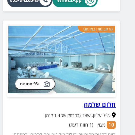
מרחב מוגן במתחם
+93 תמונות
חלום שלמה
גליל עליון
,
שפר
(במרחק של 1.4 ק"מ)
10
מצוין
(
1
חוות דעת)
בואו להנות מחופשה בגליל מול נוף יפה להרים, במתחם