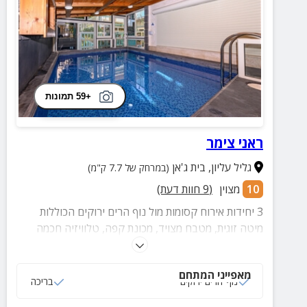
+59 תמונות
ראני צימר
גליל עליון
,
בית ג'אן
(במרחק של 7.7 ק"מ)
10
מצוין
(
9
חוות דעת)
3 יחידות אירוח קסומות מול נוף הרים ירוקים הכוללות
מיטה זוגית, מטבח מצויד, מכונת קפה, טלוויזיה חכמה
בחיבור ערוצים, חדר רחצה מוקפד ומתחם חוץ עם בריכה
מקורה ומחוממת, מערכת קריוקי, שולחן פינג פונג, עמדת
מאפייני המתחם
מנגל, חדר אוכל, פינות ישיבה ועוד
נוף הרים ירוקים
בריכה