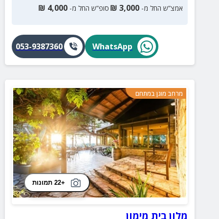
₪
4,000
₪
3,000
אמצ”ש החל מ-
סופ”ש החל מ-
053-9387360
WhatsApp
מרחב מוגן במתחם
+22 תמונות
מלון בית מימון