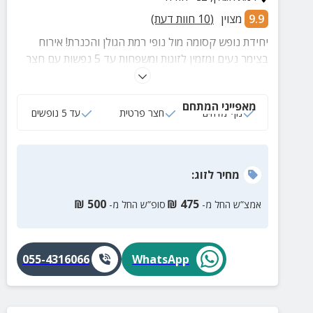
9.9
מצוין
(
10
חוות דעת)
יחידת נופש קסומה מול נופי רמת הגולן והכנרת! אירוח
בצימר נעים ומזמין לזוגות ומשפחות עד 5 נפשות עם חצר
פרטית, חדר שינה, סלון, מטבח מאובזר ועוד.
מאפייני המתחם
נוף מדהים
חצר פרטית
עד 5 נופשים
מחיר
לזוג
:
₪
500
₪
475
אמצ”ש החל מ-
סופ”ש החל מ-
055-4316066
WhatsApp