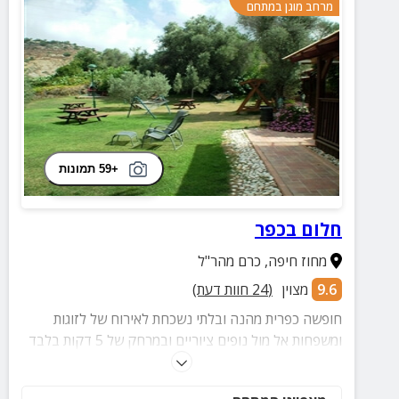
מרחב מוגן במתחם
+59 תמונות
חלום בכפר
מחוז חיפה
,
כרם מהר"ל
9.6
מצוין
(
24
חוות דעת)
חופשה כפרית מהנה ובלתי נשכחת לאירוח של לזוגות
ומשפחות אל מול נופים ציוריים ובמרחק של 5 דקות בלבד
מהים ומחוף דור.