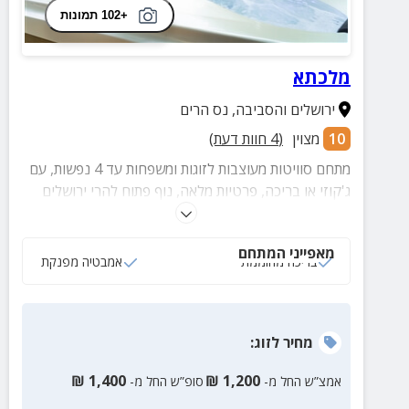
+102 תמונות
מלכתא
ירושלים והסביבה
,
נס הרים
10
מצוין
(
4
חוות דעת)
מתחם סוויטות מעוצבות לזוגות ומשפחות עד 4 נפשות, עם
ג'קוזי או בריכה, פרטיות מלאה, נוף פתוח להרי ירושלים
והתאמות מלאות לשומרי שבת. בלב מושב שקט, במרחק
הליכה ממינימרקט.
מאפייני המתחם
בריכה מחוממת
אמבטיה מפנקת
מחיר
לזוג
:
₪
1,400
₪
1,200
אמצ”ש החל מ-
סופ”ש החל מ-