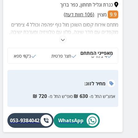
כנרת וגליל תחתון
,
כפר ברוך
9.9
מצוין
(
106
חוות דעת)
מתחם אירוח קסום השוכן מול נוף יפהפה וכולל 4 צימרים
מוקפדים עם חדר שינה, סלון עם טלוויזיה ומערכת ישיבה,
מטבח מאובזר, חדר רחצה נעים ומתחם חוץ פרטי. במתחם
החוץ המשותף תהנו משולחנות פינג פונג וסנוקר!
מאפייני המתחם
4 צימרים
חצר פרטית
ג‘קוזי ספא
מחיר
לזוג
:
₪
720
₪
630
אמצ”ש החל מ-
סופ”ש החל מ-
053-9384042
WhatsApp