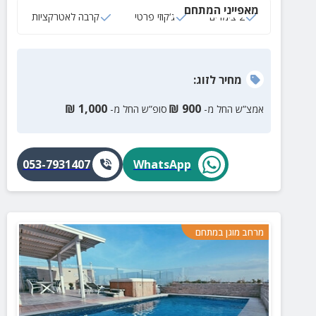
מאפייני המתחם
2 צימרים
ג‘קוזי פרטי
קרבה לאטרקציות
מחיר
לזוג
:
₪
1,000
₪
900
אמצ”ש החל מ-
סופ”ש החל מ-
053-7931407
WhatsApp
מרחב מוגן במתחם