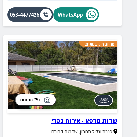
053-4477426
WhatsApp
מרחב מוגן במתחם
+75 תמונות
שדות מרפא - אירוח כפרי
כנרת וגליל תחתון
,
שדמות דבורה