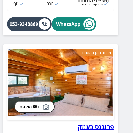
מאפייני המתחם
5 דקות מהים
חצר
נוף
053-9348869
WhatsApp
מרחב מוגן במתחם
+66 תמונות
פרובנס בעמק