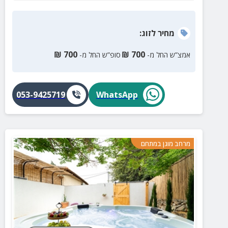
מחיר
לזוג
:
₪
700
₪
700
אמצ”ש החל מ-
סופ”ש החל מ-
053-9425719
WhatsApp
מרחב מוגן במתחם