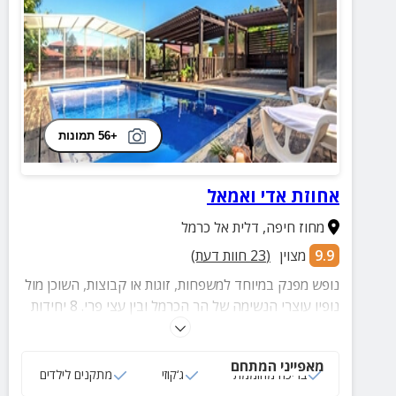
+56 תמונות
אחוזת אדי ואמאל
מחוז חיפה
,
דלית אל כרמל
9.9
מצוין
(
23
חוות דעת)
נופש מפנק במיוחד למשפחות, זוגות או קבוצות, השוכן מול
נופיו עוצרי הנשימה של הר הכרמל ובין עצי פרי. 8 יחידות
אירוח, חצר עם בריכה, ג'קוזי וקירבה לשלל אתרי תיירות
ואטרקציות מדהימות.
מאפייני המתחם
בריכה מחוממת
ג‘קוזי
מתקנים לילדים