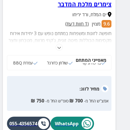
צימרים מלכת המדבר
ים המלח
,
ורד יריחו
9.6
מצוין
(
1
חוות דעת)
חופשה לזוגות ומשפחות במתחם נופש עם 3 יחידות אירוח
מקסימות הכוללות: מיטה זוגית, ג'קוזי מרווח, מטבחון וחצר
גדולה ומשותפת עם בריכה, שולחן כדורגל, פינות ישיבה
ועמדת מנגל.
מאפייני המתחם
בריכה וג‘קוזי
שולחן כדורגל
עמדת BBQ
מחיר
לזוג
:
₪
750
₪
700
אמצ”ש החל מ-
סופ”ש החל מ-
055-4356574
WhatsApp