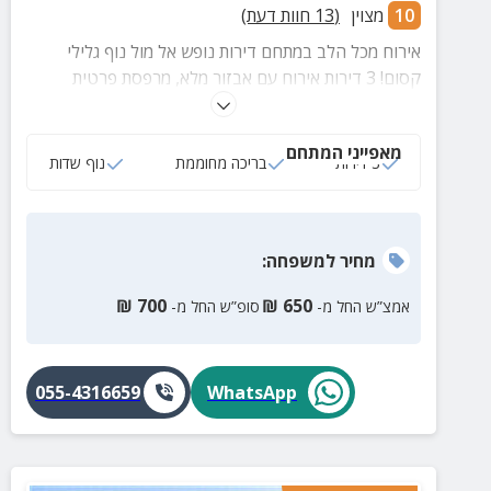
10
מצוין
(
13
חוות דעת)
אירוח מכל הלב במתחם דירות נופש אל מול נוף גלילי
קסום! 3 דירות אירוח עם אבזור מלא, מרפסת פרטית
ומתחם חוץ עם בריכה מגודרת, ריהוט גן, מיטות שיזוף,
צמחייה מטופחת ועוד
מאפייני המתחם
3 דירות
בריכה מחוממת
נוף שדות
מחיר
למשפחה
:
₪
700
₪
650
אמצ”ש החל מ-
סופ”ש החל מ-
055-4316659
WhatsApp