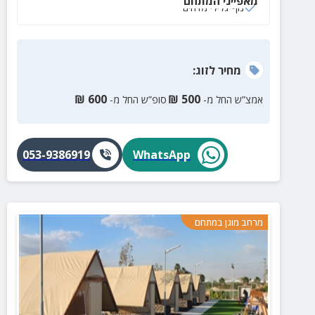
מאפייני המתחם
נוף גלילי מדהים
מחיר
לזוג
:
₪
600
₪
500
אמצ”ש החל מ-
סופ”ש החל מ-
053-9386919
WhatsApp
מרחב מוגן במתחם