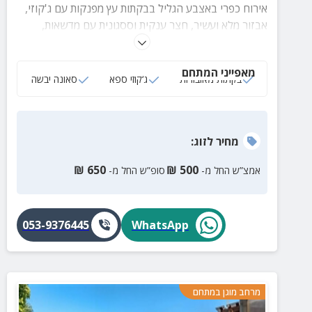
אירוח כפרי באצבע הגליל בבקתות עץ מפנקות עם ג'קוזי,
אבזור מלא ועשיר, חצר ענקית וססגונית עם מדשאות,
פינות ישיבה, סאונה יבשה, נדנדות וערסלים, פינת ברביקיו
וג'קוזי ספא גדול וחדיש באוויר הצח למול נופי גליל
מאפייני המתחם
קסומים.
בקתות מאובזרות
ג‘קוזי ספא
סאונה יבשה
מחיר
לזוג
:
₪
650
₪
500
אמצ”ש החל מ-
סופ”ש החל מ-
053-9376445
WhatsApp
מרחב מוגן במתחם