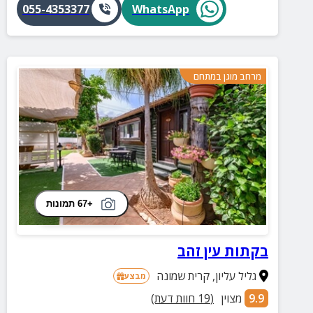
055-4353377
WhatsApp
מרחב מוגן במתחם
+67 תמונות
בקתות עין זהב
גליל עליון
,
קרית שמונה
מבצע
9.9
מצוין
(
19
חוות דעת)