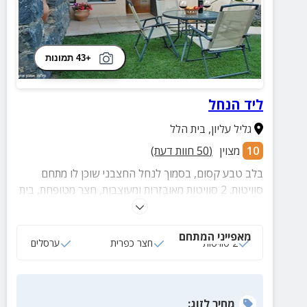
+43 תמונות
ליד הנחל
גליל עליון
,
בית הלל
10
מצוין
(
50
חוות דעת)
בלב טבע קסום, בסמוך לנחל החצבני שוכן לו מתחם
סוויטות. 2 סוויטות מאובזרות ומעוצבות, חצר מטופחת, בית
עץ לילדים. שוכן במרחק קצר מהר החרמון בו תוכלו ליהנות
משלל וחויות ואטרקציות.
מאפייני המתחם
2 סוויטות
חצר כפרית
ערסלים
מחיר
לזוג
: