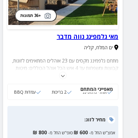
+36 תמונות
מאי גלמפינג נווה מדבר
ים המלח
,
קליה
מתחם גלפמינג מקסים עם 23 אוהלים המתאימים לזוגות,
קבוצות ומשפחות עד 4 איש הכל אוהל הכוללים: מיטות
זוגית, מטבחונים עם מיני מקרר ופינות קפה, 2 ברכות
גדולות, עמדות מנגל מאובזרות, מסעדה בשרית כשרה,
מאפייני המתחם
כניסה חופשית לחוף הים, עיסויים, טיפולי ספא ועוד.
אוהלי גלמפינג
2 בריכות
עמדות BBQ
מחיר
לזוג
:
₪
800
₪
600
אמצ”ש החל מ-
סופ”ש החל מ-