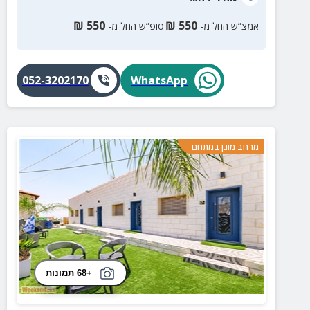
₪
550
₪
550
אמצ”ש החל מ-
סופ”ש החל מ-
052-3202170
WhatsApp
מרחב מוגן במתחם
+68 תמונות