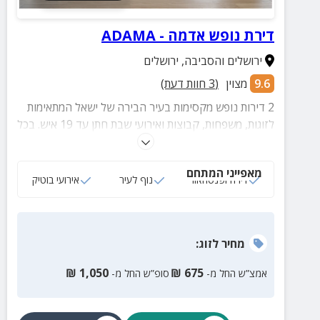
דירת נופש אדמה - ADAMA
ירושלים והסביבה
,
ירושלים
9.6
מצוין
(
3
חוות דעת)
2 דירות נופש מקסימות בעיר הבירה של ישאל המתאימות
לזוגות, משפחות, קבוצות ואירועי שבת חתן עד 19 איש. בכל
דירה תיהנו ממיטות יהודית נוחות, חדרי שינה מרווחים,
מטבח מאובזר, ונוף מקסים.
מאפייני המתחם
דירה ופנטהאוז
נוף לעיר
אירועי בוטיק
מחיר
לזוג
:
₪
1,050
₪
675
אמצ”ש החל מ-
סופ”ש החל מ-