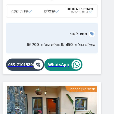
זוגית, עמדת קפה, פינת ישיבה נוחה והנאה מובטחת.
מאפייני המתחם
2 חדרי שינה
ערסלים
פינות ישיבה
מחיר
לזוג
:
₪
700
₪
450
אמצ”ש החל מ-
סופ”ש החל מ-
053-7101989
WhatsApp
מרחב מוגן במתחם