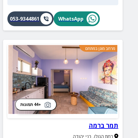
053-9344861
WhatsApp
מרחב מוגן במתחם
+44 תמונות
תמר ברמה
רמת הגולן
,
בני יהודה