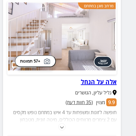
מרחב מוגן במתחם
+57 תמונות
אלה על הנחל
גליל עליון
,
הגושרים
9.9
מצוין
(
35
חוות דעת)
חופשה לזוגות ומשפחות עד 4 איש במתחם נופש מקסים
עם 2 צימרים מרווחים הכוללים, מיטה זוגית, מטבחון
מאובזר וחצר פרטית עם ג'קוזי ספא מרווח.