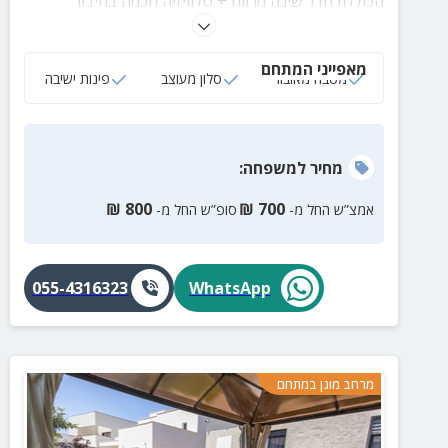
הכוללת חדר שינה מרווח + טלוויזיה חכמה בחיבור
לנטפליקס, סלון מעוצב + פינות ישיבה, חדר רחצה,
מטבח מאובזר והכל בקרבת מקום לשלל אטרקציות
מאפייני המתחם
ובילויים.
מטבח מאובזר
סלון מעוצב
פינות ישיבה
מחיר
למשפחה
:
₪
800
₪
700
אמצ”ש החל מ-
סופ”ש החל מ-
055-4316323
WhatsApp
מרחב מוגן במתחם