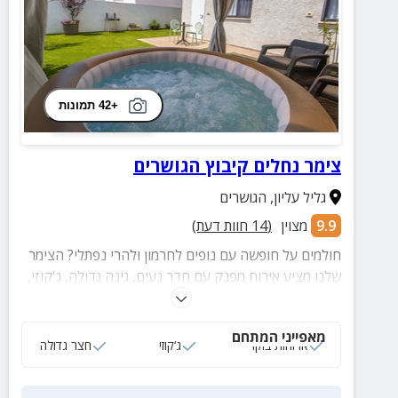
+42 תמונות
צימר נחלים קיבוץ הגושרים
גליל עליון
,
הגושרים
9.9
מצוין
(
14
חוות דעת)
חולמים על חופשה עם נופים לחרמון ולהרי נפתלי? הצימר
שלנו מציע אירוח מפנק עם חדר נעים, גינה גדולה, ג'קוזי,
פינות ישיבה ומתקנים לילדים – מושלם לזוגות ולמשפחות.
מחכים לכם אטרקציות ופעילויות זה הזמן להזמין להתמלא
מאפייני המתחם
בחוויות, שקט ונוף מרהיב!
ארוחות בוקר
ג‘קוזי
חצר גדולה