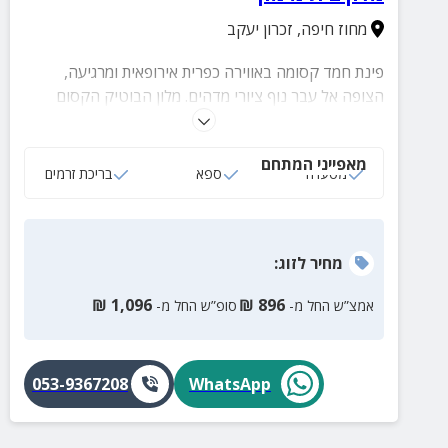
מחוז חיפה
,
זכרון יעקב
פינת חמד קסומה באווירה כפרית אירופאית ומרגיעה,
הצופה אל עבר נוף ציורי מדהים. מלון הבוטיק הקסום
ממוקם על הרכס המערבי של זכרון יעקב, במקום בריכת
זרמים וארוחות בוקר מפנקות.
מאפייני המתחם
מסעדה
ספא
בריכת זרמים
מחיר
לזוג
:
₪
1,096
₪
896
אמצ”ש החל מ-
סופ”ש החל מ-
053-9367208
WhatsApp