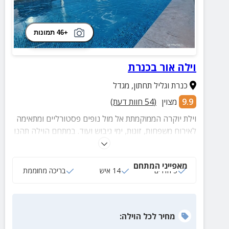
+46 תמונות
וילה אור בכנרת
כנרת וגליל תחתון
,
מגדל
9.9
מצוין
(
54
חוות דעת)
וילת יוקרה הממוקמתת אל מול נופים פסטורליים ומתאימה
לאירוח משפחות, זוגות, ימי גיבוש ועוד. במתחם הוילה תהנו
מבריכה מגודרת המחוממת בחורף, ג'קוזי זרמים גדול,
מיטות שיזוף, מטבח מצויד, סלון מרווח, 3 חדרי רחצה
מאפייני המתחם
מפנקים, 5 חדרי שינה ועוד ים פינוקים!
5 חדרים
14 איש
בריכה מחוממת
מחיר
לכל הוילה
: