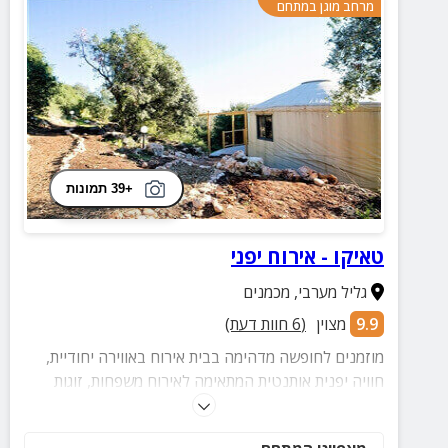
מרחב מוגן במתחם
+39 תמונות
טאיקו - אירוח יפני
גליל מערבי
,
מכמנים
9.9
מצוין
(
6
חוות דעת)
מוזמנים לחופשה מדהימה בבית אירוח באווירה יחודיית,
חוויה יפנית אותנטית המתאימה לאירוח משפחות, זוגות
וקבוצות במתחם מסעדה יפנית, אפשרות לטקס תה מסורתי
ועוד.