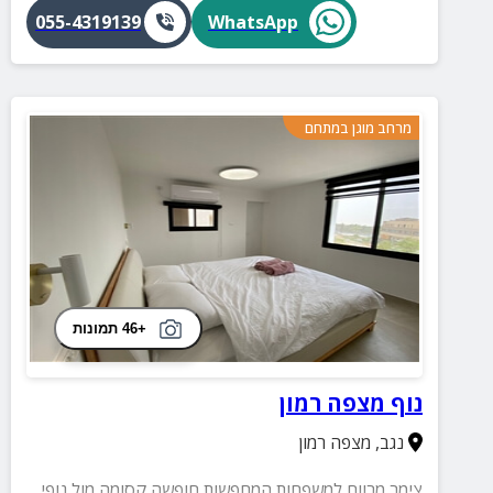
055-4319139
WhatsApp
מרחב מוגן במתחם
+46 תמונות
נוף מצפה רמון
נגב
,
מצפה רמון
צימר מרווח למשפחות המחפשות חופשה קסומה מול נופי