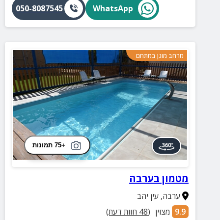
050-8087545
WhatsApp
מרחב מוגן במתחם
+75 תמונות
מטמון בערבה
ערבה
,
עין יהב
9.9
מצוין
(
48
חוות דעת)