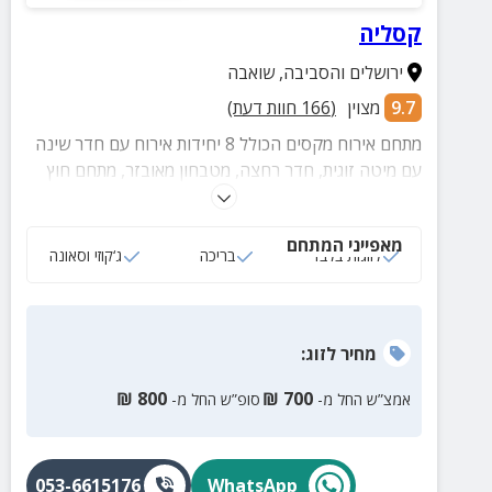
קסליה
ירושלים והסביבה
,
שואבה
9.7
מצוין
(
166
חוות דעת)
מתחם אירוח מקסים הכולל 8 יחידות אירוח עם חדר שינה
עם מיטה זוגית, חדר רחצה, מטבחון מאובזר, מתחם חוץ
עם ג'קוזי חיצוני, בריכה מרעננת ובריכה נוספת מחוממת
לחורף.
מאפייני המתחם
לזוגות בלבד
בריכה
ג‘קוזי וסאונה
מחיר
לזוג
:
₪
800
₪
700
אמצ”ש החל מ-
סופ”ש החל מ-
053-6615176
WhatsApp