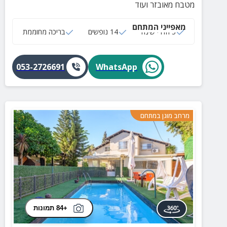
מטבח מאובזר ועוד
מאפייני המתחם
5 חדרי שינה
14 נופשים
בריכה מחוממת
053-2726691
WhatsApp
מרחב מוגן במתחם
+84 תמונות