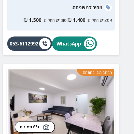
מחיר
למשפחה
:
₪
1,500
₪
1,400
אמצ”ש החל מ-
סופ”ש החל מ-
053-6112992
WhatsApp
מרחב מוגן במתחם
+63 תמונות