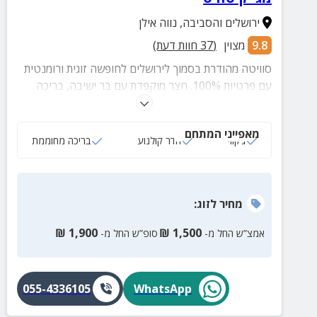
ירושלים והסביבה
,
נווה אילן
9.8
מצוין
(
37
חוות דעת)
סוויטה מהודרת בסמוך לירושלים לחופשה זוגית ורומנטית
עם פרטיות 100%. חצר מוקפדת עם בר ישיבה, בריכה
פרטית ומחוממת בימי החורף, נוף מרהיב ועוד מגוון
הפתעות!
מאפייני המתחם
ג‘קוזי
חדר קולנוע
בריכה מחוממת
מחיר
לזוג
:
₪
1,900
₪
1,500
אמצ”ש החל מ-
סופ”ש החל מ-
055-4336105
WhatsApp