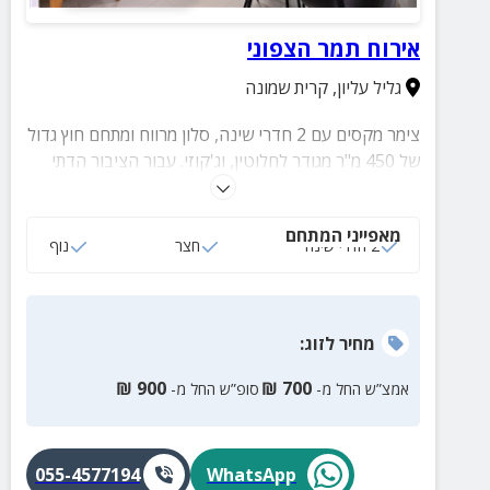
אירוח תמר הצפוני
גליל עליון
,
קרית שמונה
צימר מקסים עם 2 חדרי שינה, סלון מרווח ומתחם חוץ גדול
של 450 מ"ר מגודר לחלוטין, וג'קוזי. עבור הציבור הדתי
ושומרי מסורת: פלטת שבת, מיחם מים חמים ובית כנסת
במרחק הליכה
מאפייני המתחם
2 חדרי שינה
חצר
נוף
מחיר
לזוג
:
₪
900
₪
700
אמצ”ש החל מ-
סופ”ש החל מ-
055-4577194
WhatsApp