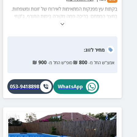
בקתות עץ מפנקות המתאימות לאירוח של זוגות ומשפחות.
בחצר המתחם: בריכה חמה מקורה בימות החורף, ג'קוזי
ספא וסאונה יבשה.
מחיר
לזוג
:
₪
900
₪
800
אמצ”ש החל מ-
סופ”ש החל מ-
053-9418898
WhatsApp