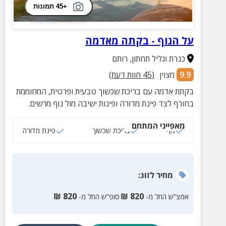
+45 תמונות
על הנוף - בקתה מאדמה
כנרת וגליל תחתון
,
רותם
9.9
מצוין
(
45
חוות דעת)
בקתת אדמה עם בריכת שכשוך טבעית ופרטית, המחוממת
בחורף לצד פינת מדורה ופינות ישיבה מול נוף מרשים.
מאפייני המתחם
נוף
בריכת שכשוך
פינת מדורה
מחיר
לזוג
:
₪
820
₪
820
אמצ”ש החל מ-
סופ”ש החל מ-