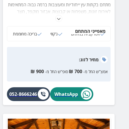
מתחם בקתות עץ ייחודיות ומעוצבות ברמה גבוה המתאימות
לאירוח זוגות, משפחות או קבוצות. אבזור מוקפד, חצר
מושקעת עם מתקני גריל, מרחבי דשא, בריכה (מחוממת
בחורף) ועוד מגוון הפתעות.
מאפייני המתחם
אטרקציות במתחם
ג‘קוזי
בריכה מחוממת
מחיר
לזוג
:
₪
900
₪
700
אמצ”ש החל מ-
סופ”ש החל מ-
052-8666246
WhatsApp