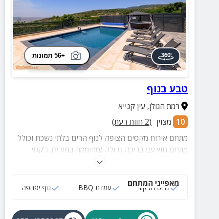
+56 תמונות
טבע בנוף
רמת הגולן
,
עין קנייא
10
מצוין
(
2
חוות דעת)
מתחם אירוח מקסים הצופה לנוף הרים בלתי נשכח וכולל
מתחם חוץ עם בריכה גדולה (מחוממת בחורף), ג'קוזי
זרמים, חדר אוכל עם מטבח חיצוני ופינות ישיבה ופינת
ברביקיו.
מאפייני המתחם
בריכה וג‘קוזי
עמדת BBQ
נוף יפהפה