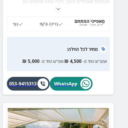
מטבחים מאובזרים היטב, חדרי שינה מרווחים עם
טלוויזיות מחוברות לכבלים ולנטפליקס, מערכות שמע,
מנגל ופינות ישיבה עם נדנדות ערסל נוחות
מאפייני המתחם
5 חדרי שינה
בריכה וג‘קוזי
נוף
מחיר
לכל הוילה
:
₪
5,000
₪
4,500
אמצ”ש החל מ-
סופ”ש החל מ-
053-9415313
WhatsApp