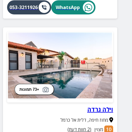
053-3211926
WhatsApp
+73 תמונות
וילה גרדה
מחוז חיפה
,
דלית אל כרמל
10
מצוין
(
2
חוות דעת)