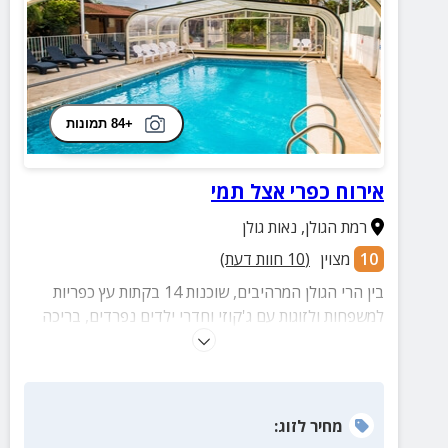
+84 תמונות
אירוח כפרי אצל תמי
רמת הגולן
,
נאות גולן
10
מצוין
(
10
חוות דעת)
בין הרי הגולן המרהיבים, שוכנות 14 בקתות עץ כפריות
למשפחות ולזוגות עם ג'קוזי וחדרי ילדים נפרדים, בריכה
מחוממת, מטבח משותף במתחם, חדר אוכל ועוד.
מחיר
לזוג
: