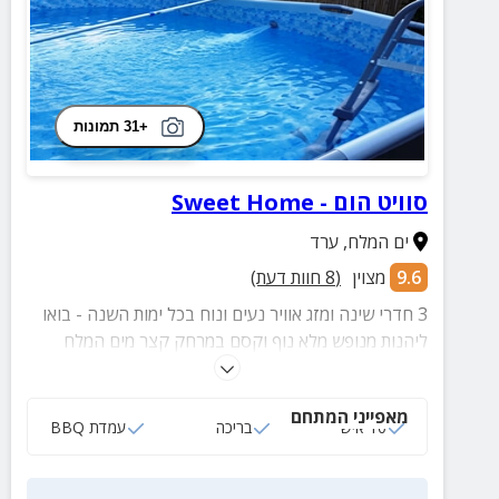
+31 תמונות
סוויט הום - Sweet Home
ים המלח
,
ערד
9.6
מצוין
(
8
חוות דעת)
3 חדרי שינה ומזג אוויר נעים ונוח בכל ימות השנה - בואו
ליהנות מנופש מלא נוף וקסם במרחק קצר מים המלח
ומשלל אטרקציות! הבריכה מחוממת בימי החורף
מאפייני המתחם
10 איש
בריכה
עמדת BBQ