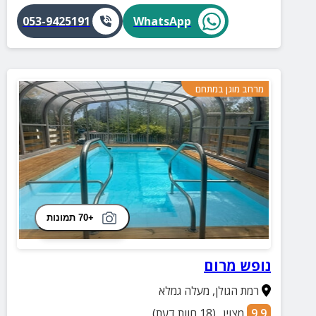
053-9425191
WhatsApp
מרחב מוגן במתחם
+70 תמונות
נופש מרום
רמת הגולן
,
מעלה גמלא
9.9
מצוין
(
18
חוות דעת)