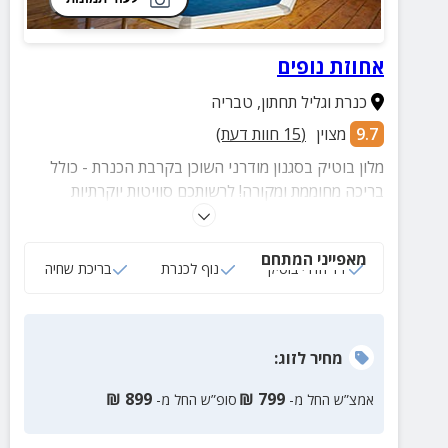
אחוזת נופים
כנרת וגליל תחתון
,
טבריה
9.7
מצוין
(
15
חוות דעת)
מלון בוטיק בסגנון מודרני השוכן בקרבת הכנרת - כולל
בריכה מחוממת ומקורה! לרשותכם סוויטות יוקרתיות
ומאובזרות במלואן, בריכה, מתקני ספא והמקום צופה
לכנרת הקסומה.
מאפייני המתחם
11 חדרי בוטיק
נוף לכנרת
בריכת שחיה
מחיר
לזוג
:
₪
899
₪
799
אמצ”ש החל מ-
סופ”ש החל מ-