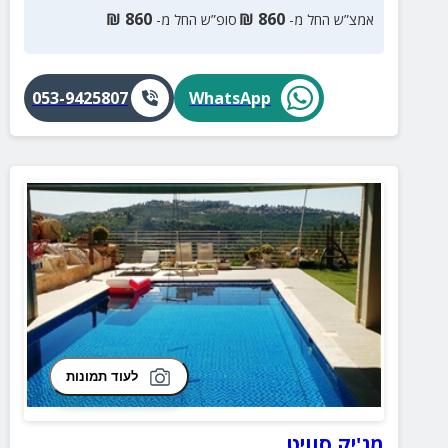
₪
860
₪
860
אמצ”ש החל מ-
סופ”ש החל מ-
053-9425807
WhatsApp
לעוד תמונות
מג'יק סוויט