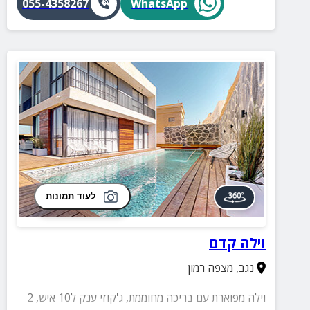
055-4358267
WhatsApp
לעוד תמונות
וילה קדם
נגב
,
מצפה רמון
וילה מפוארת עם בריכה מחוממת, ג'קוזי ענק ל10 איש, 2