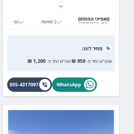
קרירים, לצד נוף עוצר נשימה ואווירת חופש אמיתית.
מאפייני המתחם
בריכה מחוממת
2 סוויטות
נוף
מחיר
לזוג
:
₪
1,200
₪
950
אמצ”ש החל מ-
סופ”ש החל מ-
055-4317097
WhatsApp