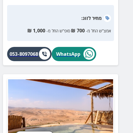
מחיר
לזוג
:
₪
1,000
₪
700
אמצ”ש החל מ-
סופ”ש החל מ-
053-8097068
WhatsApp