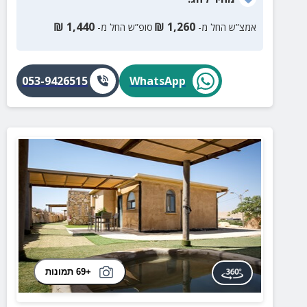
₪
1,440
₪
1,260
אמצ”ש החל מ-
סופ”ש החל מ-
053-9426515
WhatsApp
+69 תמונות