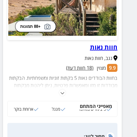
+88 תמונות
חוות נאות
נגב
,
חוות נאות
9.9
מצוין
(
18
חוות דעת)
בחוות הבודדים נאות 5 בקתות זוגיות ומשפחתיות. הבקתות
מבודדות זו מזו ומאפשרות פרטיות, ניתן ליהנות מבקתות
אירוח מפנקות, מגבינות עזים משובחות ומנוף מדברי
מדהים.
מאפייני המתחם
5 צימרים במדבר
מנגל
ארוחת בוקר
מחיר
לזוג
: