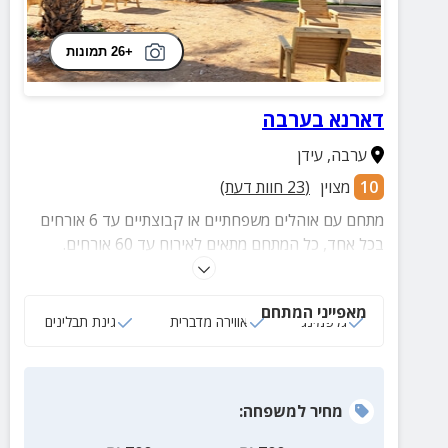
+26 תמונות
דארנא בערבה
ערבה
,
עידן
10
מצוין
(
23
חוות דעת)
מתחם עם אוהלים משפחתיים או קבוצתיים עד 6 אורחים
בכל אחד, כל המתחם מתאים לאירוח עד 60 אורחים.
מתחם חוץ עם נדנדות עץ, פינות ישיבה, עמדת גריל ועוד
פינוקים.
מאפייני המתחם
גלפמינג
אווירה מדברית
גינת תבלינים
מחיר
למשפחה
: