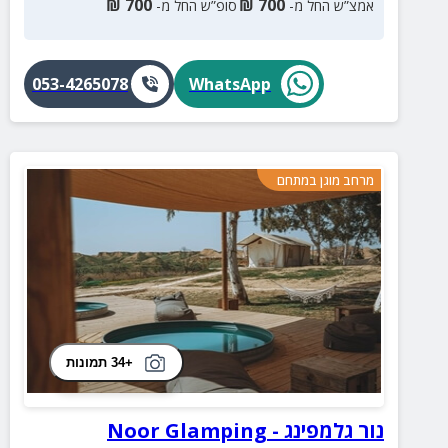
₪
700
₪
700
אמצ”ש החל מ-
סופ”ש החל מ-
053-4265078
WhatsApp
מרחב מוגן במתחם
+34 תמונות
נור גלמפינג - Noor Glamping