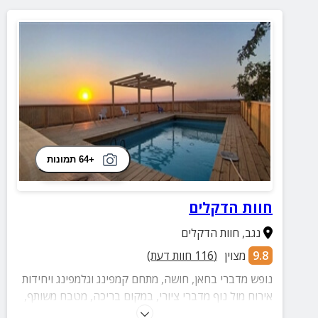
+64 תמונות
חוות הדקלים
נגב
,
חוות הדקלים
9.8
מצוין
(
116
חוות דעת)
נופש מדברי בחאן, חושה, מתחם קמפינג וגלמפינג ויחידות
אירוח מול נוף מדברי ציורי, במקום בריכה, מטבח משותף,
פינת חי. מתאים לקבוצות, צשפחות וזוגת