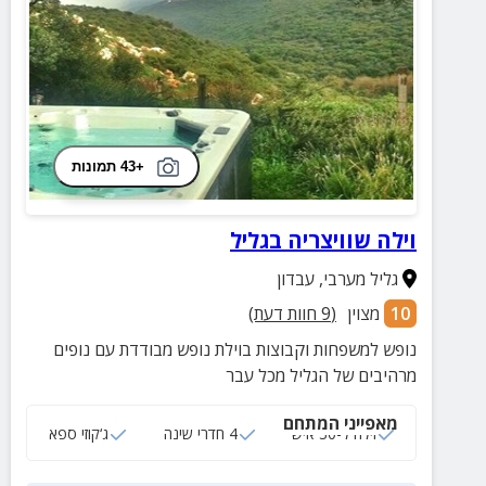
+43 תמונות
וילה שוויצריה בגליל
גליל מערבי
,
עבדון
10
מצוין
(
9
חוות דעת)
נופש למשפחות וקבוצות בוילת נופש מבודדת עם נופים
מרהיבים של הגליל מכל עבר
מאפייני המתחם
וילה ל-30 איש
4 חדרי שינה
ג‘קוזי ספא