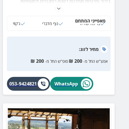
בידוד ופרטיות מוחלטת לזוגות רומנטיים ולמשפחות
המגיעות ליהנות מחופשה מדברית שקטה ושלווה.
מאפייני המתחם
בריכת שחייה
נוף מדברי
ג‘קוזי
מחיר
לזוג
:
₪
200
₪
200
אמצ”ש החל מ-
סופ”ש החל מ-
053-9424821
WhatsApp