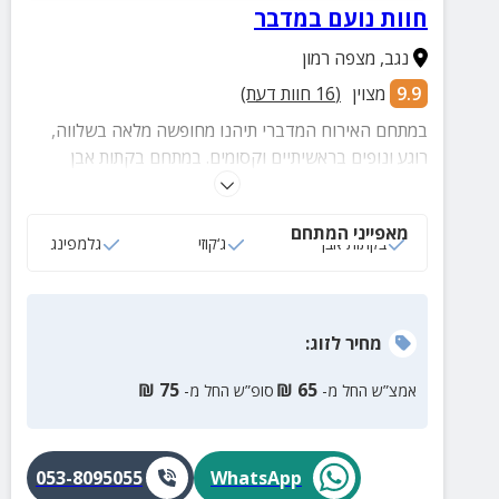
חוות נועם במדבר
נגב
,
מצפה רמון
9.9
מצוין
(
16
חוות דעת)
במתחם האירוח המדברי תיהנו מחופשה מלאה בשלווה,
רוגע ונופים בראשיתיים וקסומים. במתחם בקתות אבן
חדישות ומפנקות ואוהלי אירוח מאובזרים ללינה מדברית
אותנטית.
מאפייני המתחם
בקתות אבן
ג‘קוזי
גלמפינג
מחיר
לזוג
:
₪
75
₪
65
אמצ”ש החל מ-
סופ”ש החל מ-
053-8095055
WhatsApp