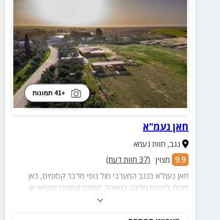
+41 תמונות
חאן נעמ"א
נגב
,
חוות נעמא
9.9
מצוין
(
37
חוות דעת)
חאן נעמ"א בנגב המערבי מול נופי מדבר קסומים, כאן
תוכלו ליהנות מלינה במאהל, מתחם קמפינג עצמאי או
חניוני קרוואנים. במתחם ישנה בריכת שכשוך, פינת חי,
עמדות מנגל, פינות להבערת מדורה, מגרשי משחקים ועוד