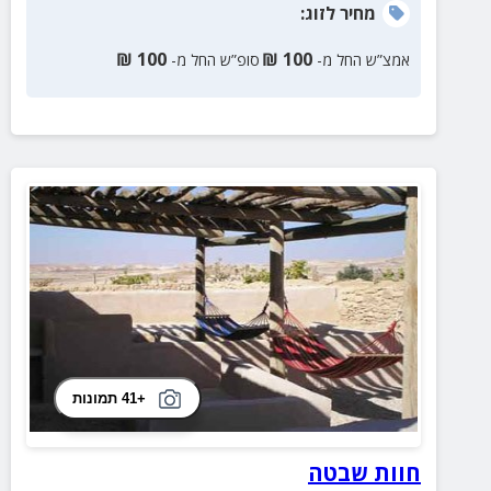
מחיר
לזוג
:
₪
100
₪
100
אמצ”ש החל מ-
סופ”ש החל מ-
+41 תמונות
חוות שבטה