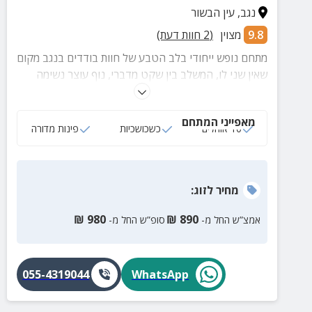
נגב
,
עין הבשור
9.8
מצוין
(
2
חוות דעת)
מתחם נופש ייחודי בלב הטבע של חוות בודדים בנגב מקום
שאין שני לו, המשלב בין שקט מדברי, נוף עוצר נשימה
לנחל הבשור ואירוח מפנק באווירה כפרית ואותנטית.
במתחם 10 אוהלים מרווחים בשלושה סוגי לינה סטנדרט,
מאפייני המתחם
דלוקס וסוויטות יוקרתיות המתאימים לזוגות, משפחות
10 אוהלים
כשכושכיות
פינות מדורה
וקבוצות.תיהנו ממתחם קמפינג, מטבח חוץ מאובזר, לאונג'
ממוזג, שכשוכיות ופינות זולה לרוגע מושלם. המקום אידיאלי
גם לאירועים, מסיבות וימי גיבוש חוויה של טבע, חופש
מחיר
לזוג
:
ונוחות במקום אחד.
₪
980
₪
890
אמצ”ש החל מ-
סופ”ש החל מ-
055-4319044
WhatsApp