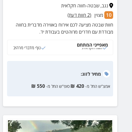
נגב
,
שבטה-חווה חקלאית
10
מצוין
(
2
חוות דעת)
חוות שבטה מציעה לכם אירוח באווירה מדברית בחווה
מבודדת עם חדרים מרוהטים בעבודת יד.
מאפייני המתחם
חווה חקלאית
נוף מדברי מרהיב
מחיר
לזוג
:
₪
550
₪
420
אמצ”ש החל מ-
סופ”ש החל מ-