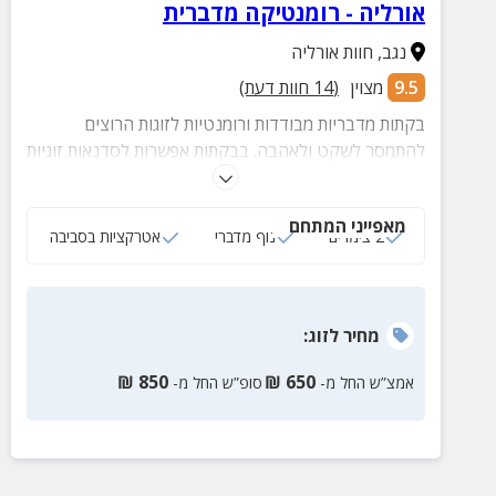
אורליה - רומנטיקה מדברית
נגב
,
חוות אורליה
9.5
מצוין
(
14
חוות דעת)
בקתות מדבריות מבודדות ורומנטיות לזוגות הרוצים
להתמסר לשקט ולאהבה. בבקתות אפשרות לסדנאות זוגיות
וטיפולים מפנקים.
מאפייני המתחם
2 צימרים
נוף מדברי
אטרקציות בסביבה
מחיר
לזוג
:
₪
850
₪
650
אמצ”ש החל מ-
סופ”ש החל מ-