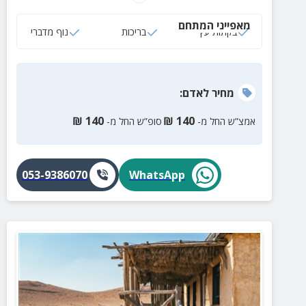
מאפייני המתחם
בקתות עץ
בריכות
נוף מדברי
מחיר
לאדם
:
₪
140
₪
140
אמצ”ש החל מ-
סופ”ש החל מ-
053-9386070
WhatsApp