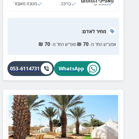
מאפייני המתחם
מאהלים
בריכה
מטבח מאובזר
מחיר
לאדם
:
₪
70
₪
70
אמצ”ש החל מ-
סופ”ש החל מ-
053-6114731
WhatsApp