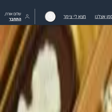
שלום
אורח
,
מו אצלנו
מצא לי צימר
התחבר
הסר סינונים