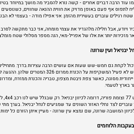
כמו עוד הרבה דברים אחרים - קשה נורא להסביר מה מושך במיוחד בטיו
ח לתפוס אף פעם באופן מדויק את חווית ההנאה שחווים, כשנוסעים
טח רגילים עוברים בעשירית מהזמן. אני אפילו מודה - בעצמי לא הבנתי
יר ויודע, אבל חלילה מלהגדיר את עצמי מומחה, אני כבר מתקשה לסרב לה
 מזכירות יותר את אלו של אפריל-מאי, הנה מספר מסלולי שטח מומלצי
ל יבניאל ועין שרונה
שיכול לקחת גם חמש-שש שעות אם עושים הרבה עצירות בדרך. מתחילים 
חיטין - פסגותיו של הר געש לא פעיל המשקיפות על הכנרת ממרום 
חודית מסוגה, כאשר צפת ניבטת מצפון, טבריה והכנרת ממזרח, ומדרום
ר בארץ לטעמי.
משם ממשיכים
וברים לצד נחלי האזור השונים עד שמגיעים לנחל יבניאל. בערך מתי 
יוון המושבה שרונה, שם נמצא עין שרונה - מעיין איתן הזורם כל ימות
 בעקבות הלוחמים