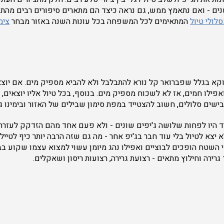
נים - ואם נתאמץ ממש, גם נראה כיצד הם מתארים סיפורים רבים מהתו
סלולי טיול
המתאימים לכל המשפחה בכל עונות השנה באזור מבחר
צימ
וקא בגלל שפברואר קל נורא להתבלבל ולא להביא מספיק מים. אם יוצאים
אפילו חמים, אז לא לשכוח מספיק מים. בנוסף, בכל טיול אליו יוצאים, ו
שים סלולים, חשוב להצטייד במפת סימון שבילים של האזור ובימינו גם ג
ד היו לפחות שלושה ג'יפים שונים - ולא פעם אחד מהם הזדקק לעזרת
יצא לטיול בלי עוד חבר בג'יפ אחר - מה גם שזה הרבה יותר כיף לטייל
שטח הופכים לבוציים ואפילו נהג מיומן עשוי למצוא עצמו שקוע בבוץ
רירה וחילוץ מתאים - רצועת גרירה, רצועות ריסון ושאקלים.