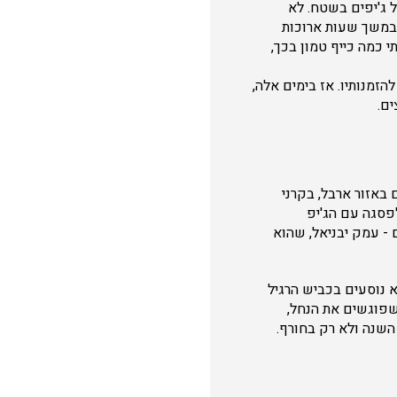
ל ג'יפים בשטח. לא
 במשך שעות ארוכות
 כמה כייף טמון בכך,
זמנותיו. אז בימים אלה,
ם.
באזור ארבל, בקרני
326 המטרים שלהן. ההגעה לפסגה עם הג'יפ
 - עמק יבניאל, שהוא
, דרך כביש 77 וצומת פוריה, דרומה לכיוון יבניאל. רק שבגלל שיש לנו רכב 4x4, לא נוסעים בכביש הרגיל
שפוגשים את הנחל,
 השנה ולא רק בחורף.