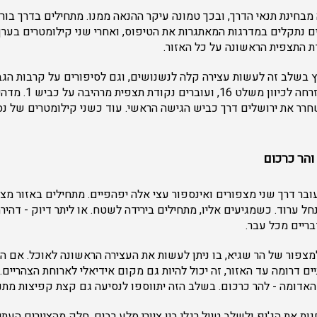
מבחינת תנאי הדרך, ובכך טמונה עיקר ההנאה ממנו. מתחילים בדרך בו
ם נתקלים במדרגות המאתגרות את הטיפוס, ואחרי שני קילומטרים בערך
ץ בשלב זה לעשות עצירה קלה לנשנושים, וגם לסיפורים על קרבות הגב
אחרי העצירה ממשיכים 
רר את ירושלים דרך כביש הגישה הראשי. עוד כשני קילומטרים של נסי
והר כרכום
עובר דרך שני מצפורים ואינספור עצי אלה יפהפיים. מתחילים באזור מצפ
ים לכיוון כביש 171 - נחל ערוד. כשמגיעים אליו, מתחילים בירידה לשטח. או ליתר דיוק 
ריים מכל עבר.
למצפור של הר שגיא, בו ניתן לעשות את העצירה הראשונה לאוכל. אם ה
 דרומה עד האזור, זה יכול להיות גם מקום אידיאלי לארוחת הצהריי
אדומה - להר כרכום. בשלב הזה יתווספו לנסיעה גם קצת קפיצות מתנא
ות את הג'יפ ולשלב טיול רגלי בין ציורי סלע רבים. חלק מהציורים העת