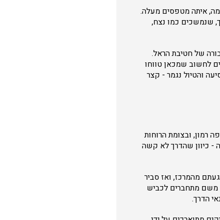
רמה, איתה מטפסים מעלה.
, שנמשכים כמו נצח,
ורה של חטיבת הראל.
מזרחה לכיוון משלט 16, ועוברים נקודת תצפית מרהיבה על כביש 1. מדהים לחשוב שמכאן טווחו
עה והטיול נגמר - קצר
ה רמון, ובצומת הרוחות
- דהירה - כיוון שהדרך לא קשה
געתם מהמרכז, ואז סביר
ם. משם מתחברים לכביש
י הדרך.
יקים מתוארכים על ידי