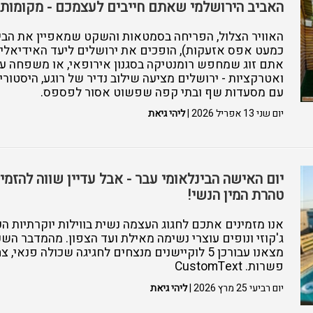
האביב הירושלמי שאתם חייבים לעצמכם - מקומות 
האוויר הצלול, הפריחה בסמטאות והשקט שמאפיין את הבי
כמעט אפס אזעקות), הופכים את ירושלים ליעד האידיאלי 
אתם זוג שמחפש רומנטיקה בסגנון אירופאי, או משפחה ע
ואטרקציות - ירושלים מציעה שילוב נדיר של רוגע, היסטורי
עם מסעדות שף ובתי קפה שפשוט אסור לפספס.
יום שני 13 אפריל 2026 |
ליהי גיאת
יום האישה הבינלאומי עבר - אבל עדיין שווה להזמי
טהרת המין הנשי!
אנו מזמינים אתכם לחגוג העצמה נשית בווילות יוקרתיות הכ
ג'קוזי ונופים עוצרי נשימה מאילת ועד הצפון. מהמדבר הש
מצאנו עבורכן 5 לוקיישנים מנצחים לחגיגה שכולה פנא
פשרות. CustomText
יום רביעי 25 מרץ 2026 |
ליהי גיאת