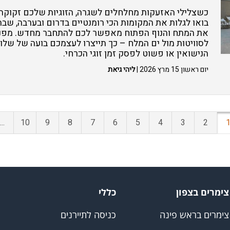
כשצלילי האזעקות מחלחלים לשגרה, הזוגיות שלכם זקוקה
בואו לגלות את המקומות הכי רומנטיים בדרום ובערבה, ש
את המתח והנוף הפתוח מאפשר לכם להתחבר מחדש. מפנטה
לסוויטות מול ים המלח – כך תייצרו לעצמכם בועה של שלווה
הנישואין או פשוט לפסק זמן זוגי הכרחי.
יום ראשון 15 מרץ 2026 |
ליהי גיאת
...
10
9
8
7
6
5
4
3
2
צימרים בצפון
כללי
צימרים בראש פינה
כניסה לתיירנים