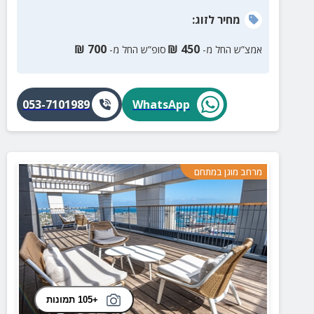
מחיר
לזוג
:
₪
700
₪
450
אמצ”ש החל מ-
סופ”ש החל מ-
053-7101989
WhatsApp
מרחב מוגן במתחם
+105 תמונות