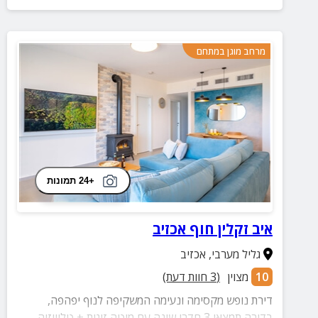
מרחב מוגן במתחם
+24 תמונות
איב זקלין חוף אכזיב
גליל מערבי
,
אכזיב
10
מצוין
(
3
חוות דעת)
דירת נופש מקסימה ונעימה המשקיפה לנוף יפהפה,
בדירה תמצאו 3 חדרי שינה עם מיטה זוגית + טלוויזיה