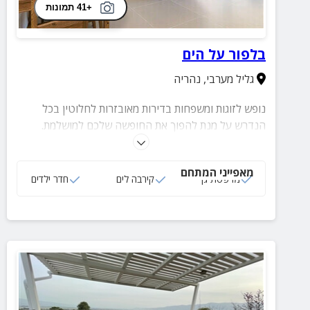
+41 תמונות
בלפור על הים
גליל מערבי
,
נהריה
נופש לזוגות ומשפחות בדירות מאובזרות לחלוטין בכל
הנדרש על מנת להפוך את החופשה שלכם למושלמת.
הדירות נמצאות לצד חוף הים וקרובות אל שפע פעילויות,
מקומות בילוי, אטרקציות ומסעדות איכותיות.
מאפייני המתחם
מרפסת גן
קירבה לים
חדר ילדים