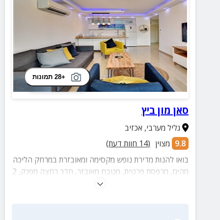
+28 תמונות
סאן מון ביץ
גליל מערבי
,
אכזיב
9.8
מצוין
(
14
חוות דעת)
בואו להנות מדירת נופש מקסימה ומאובזרת במרחק הליכה
מהים, מרפסת פרטית, מטבח מאובזר, חדר רחצה מפנק, 2
חדרי שינה זוגיים, ספה זוגית נפתחת ונוף משגע!