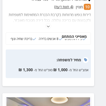
10
מצוין
(
4
חוות דעת)
דירות נופש מרווחות בקרבת הכנרת המתאימות למשפחות
ולקבוצות עם בריכה צלולה. בכל דירה מטבח מאובזר,
טלוויזיה בלוויין ומרפסת נעימה. במרחק נסיעה קצר משפע
פעילויות ואטרקציות.
מאפייני המתחם
3 דירות נופש
8 אנשים בדירה
בריכת שחיה ונוף
מחיר
למשפחה
:
₪
1,300
₪
1,000
אמצ”ש החל מ-
סופ”ש החל מ-