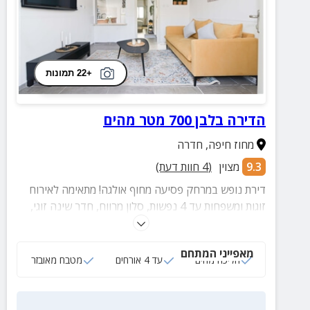
+22 תמונות
הדירה בלבן 700 מטר מהים
מחוז חיפה
,
חדרה
9.3
מצוין
(
4
חוות דעת)
דירת נופש במרחק פסיעה מחוף אולגה! מתאימה לאירוח
זוגות ומשפחות עד 4 נפשות, סלון מרווח, חדר שינה זוגי,
מטבח מאובזר, פינת ישיבה חיצונית ועוד.
מאפייני המתחם
הליכה מהים
עד 4 אורחים
מטבח מאובזר