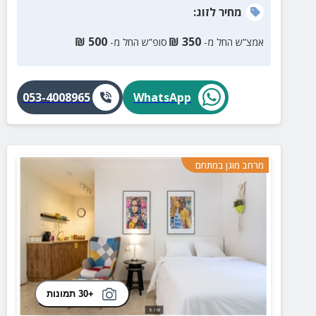
מחיר
לזוג
:
₪
500
₪
350
אמצ”ש החל מ-
סופ”ש החל מ-
053-4008965
WhatsApp
מרחב מוגן במתחם
+30 תמונות