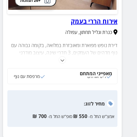
+26 תמונות
אירוח הררי בעמק
כנרת וגליל תחתון
,
עפולה
דירת נופש מפוארת ומאובזרת במלואה, בקומה גבוהה עם
נוף מדהים של העמקים, 3 חדרי שינה, עיצוב מודרני
וריהוט יוקרתי. אצלינו נופשים בראש שקט.
מאפייני המתחם
ל-6 אורחים
מרפסת עם נוף
מחיר
לזוג
:
₪
700
₪
550
אמצ”ש החל מ-
סופ”ש החל מ-