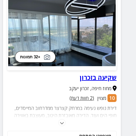
+32 תמונות
שקיעה בזכרון
מחוז חיפה
,
זכרון יעקב
10
מצוין
(
2
חוות דעת)
דירת נופש נעימה במרחק קצרצר ממדרחוב המייסדים,
חופי הים ועוד. הדירה מאובזרת היטב, מעוצבת באווירה
ביתית ניעמה וכוללת מרפסת המשקיפה לים. מתאימה
למשפחות וזוגות
מאפייני המתחם