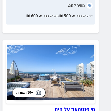
מחיר
לזוג
:
₪
600
₪
500
אמצ”ש החל מ-
סופ”ש החל מ-
+30 תמונות
סי פנטהאוז על הים