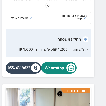
חכמה בחיבור לנטפליקס, סלון מעוצב + קמין, מטבח
מאובזר, חדר רחצה, מרפסת גדולה עם פינות ישיבה ועוד.
מאפייני המתחם
קמין
מטבח מאובזר
מחיר
למשפחה
:
₪
1,600
₪
1,200
אמצ”ש החל מ-
סופ”ש החל מ-
055-4319623
WhatsApp
מרחב מוגן במתחם