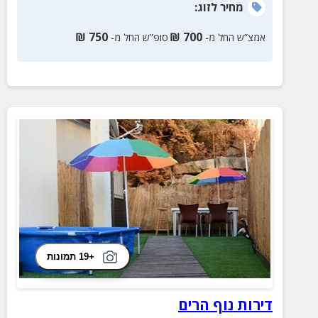
מחיר
לזוג
:
₪
750
₪
700
אמצ”ש החל מ-
סופ”ש החל מ-
+19 תמונות
דירות נוף הרים