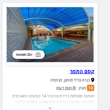
+21 תמונות
קסם התמר
כנרת וגליל תחתון
,
מנחמיה
10
מצוין
(
8
חוות דעת)
חופשה מושלמת בדירת אירוח ל-14 נופשים המאובזרת
בכל טוב עם שלל פינוקים להנאתכם. במתחם בריכה
מחוממת, ג'קוזי, טרמפולינה ועוד. מתאים לאירוח זוגות,