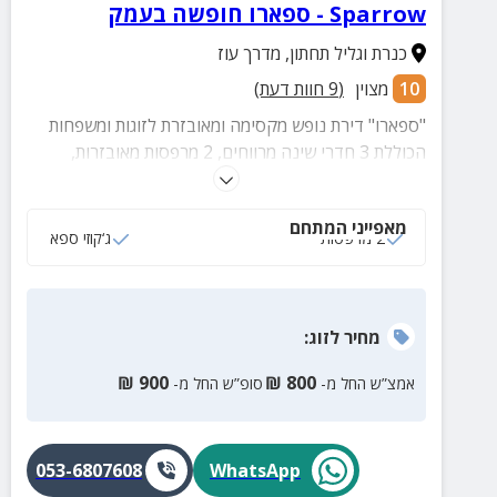
Sparrow - ספארו חופשה בעמק
כנרת וגליל תחתון
,
מדרך עוז
10
מצוין
(
9
חוות דעת)
"ספארו" דירת נופש מקסימה ומאובזרת לזוגות ומשפחות
הכוללת 3 חדרי שינה מרווחים, 2 מרפסות מאובזרות,
בריכה מחוממת ומקורה, ג'קוזי ספא גדול, מגוון משחקים
לילדים, עמדת מנגל ועוד.
מאפייני המתחם
2 מרפסות
ג‘קוזי ספא
מחיר
לזוג
:
₪
900
₪
800
אמצ”ש החל מ-
סופ”ש החל מ-
053-6807608
WhatsApp