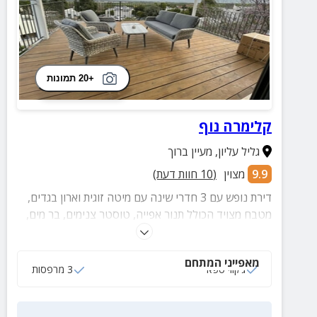
+20 תמונות
קלימרה נוף
גליל עליון
,
מעיין ברוך
9.9
מצוין
(
10
חוות דעת)
דירת נופש עם 3 חדרי שינה עם מיטה זוגית וארון בגדים,
מטבח מצויד הכולל תנור אפייה, טוסטר צנימים, בר מים,
מקרר גדול, כיריים אינדוקציה, מיקרוגל, כלי בישול, כלי
מטבח, קולט אדים, מדיח כלים ופינת קפה.
מאפייני המתחם
ג‘קוזי ספא
3 מרפסות