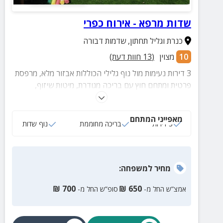
שדות מרפא - אירוח כפרי
כנרת וגליל תחתון
,
שדמות דבורה
10
מצוין
(
13
חוות דעת)
3 דירות נעימות מול נוף גלילי הכוללות אבזור מלא, מרפסת
פרטית ומתחם חוץ עם בריכה מגודרת, מיטות שיזוף,
צמחייה מטופחת ועוד
מאפייני המתחם
3 דירות
בריכה מחוממת
נוף שדות
מחיר
למשפחה
:
₪
700
₪
650
אמצ”ש החל מ-
סופ”ש החל מ-