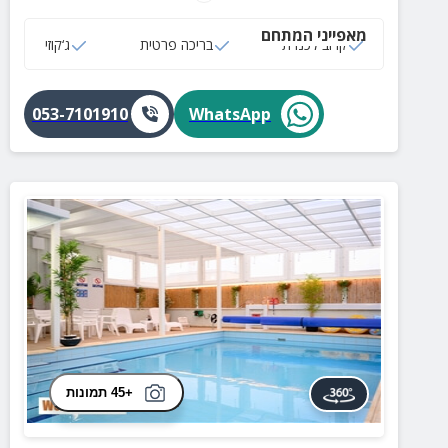
משפחות וקבוצות. מתאים גם לימי גיבוש.
מאפייני המתחם
קרוב לכנרת
בריכה פרטית
ג‘קוזי
053-7101910
WhatsApp
+45 תמונות