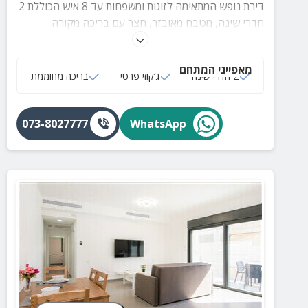
דירת נופש המתאימה לזוגות ומשפחות עד 8 איש הכוללת 2
חדרי שינה, מטבח מאובזר, חצר עם בריכה מקורה
ומחוממת ומרפסת נוף עם ג'קוזי ופינות ישיבה. ניתן להגיע
עם בעלי חיים.
מאפייני המתחם
2 חדרי שינה
ג‘קוזי פרטי
בריכה מחוממת
073-8027777
WhatsApp