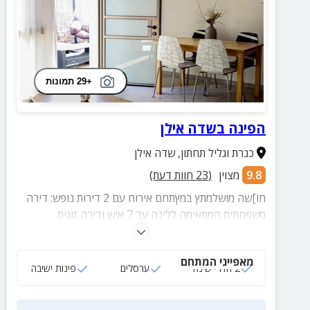
+29 תמונות
הפינה בשדה אילן
כנרת וגליל תחתון
,
שדה אילן
9.8
מצוין
(
23
חוות דעת)
חו]שה מושלמתץ במץתחם אירוח עם 2 דירות נופש: דירה
משפחתית המתאימה ללינה עד 7 איש ודירה זוגית
אינטימית. בכל אחת מהדירות תמצאו חדר שינה עם מיטה
זוגית, עמדת קפה טפינת ישיבה נוחה.
מאפייני המתחם
2 חדרי שינה
ערסלים
פינות ישיבה