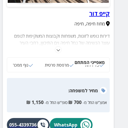
קייפ דור
מחוז חיפה
,
חיפה
דירות נופש לזוגות, משפחות וקבוצות המשקיפות לנופם
עוצר הנשימה של נמל חיפה וים התיכוןן, רחבי העיר
והסביבה. בכל דירה תוכלו ליהנות ממרפסת פרטית, סלון
מרווח, חדר שינה זוגי, חדר רחצה מאובזר ועוד שלל
מאפייני המתחם
פינוקים.
15 דירות
מרפסת פרטית
נוף ממכר
מחיר
למשפחה
:
₪
1,150
₪
700
אמצ”ש החל מ-
סופ”ש החל מ-
055-4339736
WhatsApp