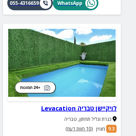
055-4316659
WhatsApp
+24 תמונות
לויקיישן טבריה Levacation
כנרת וגליל תחתון
,
טבריה
9.3
מצוין
(
10
חוות דעת)