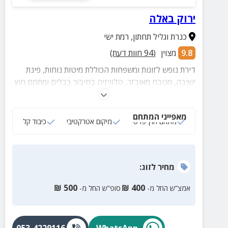
ירוק באלה
כנרת וגליל תחתון
,
רמת ישי
9.8
מצוין
(
94
חוות דעת)
דירת נופש לזוגות ומשפחות הכוללת מיטות נוחות, פינת
ישיבה, מטבח מאובזר, טלוויזיה בחיבור כבלים ומתחם חוץ
פרטי עם פינת ישיבה.
מאפייני המתחם
מתחם חוץ פרטי
מיקום אטרקטיבי
כיבוד קל
מחיר
לזוג
:
₪
500
₪
400
אמצ”ש החל מ-
סופ”ש החל מ-