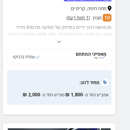
מחוז חיפה
,
קרית ים
10
מצוין
(
1
חוות דעת)
פנטהאוז רחב ידיים במרחק של פסיעה מהים! 4 חדרי
שינה עם מיטה זוגית וטלוויזיה, סלון מרווח עם פינת ישיבה
וטלוויזיה בערוצים, פינת אוכל, מטבח מצויד, חדר רחצה
עם תחליבים ומגבות ומרפסת ענקית המשקיפה לים וכוללת
מאפייני המתחם
ג'קוזי, בריכה, פינות ישיבה נוחות.
ג‘קוזי
עמדת ברביקיו
מחיר
לזוג
:
₪
2,000
₪
1,800
אמצ”ש החל מ-
סופ”ש החל מ-