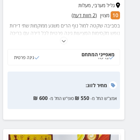
גליל מערבי
,
מעלות
10
מצוין
(
2
חוות דעת)
בסביבה שקטה למול נוף הרים משגע ממוקמות שתי דירות
נופש מקסימות המציעות גינה פרטית לכל דירה עם בריכה
עונתית, שולחן אוכל, פינת ברביקיו, נדנדה כפרית ופינות
ישיבה באוויר הצלול.
מאפייני המתחם
בריכה
גינה פרטית
מחיר
לזוג
:
₪
600
₪
550
אמצ”ש החל מ-
סופ”ש החל מ-