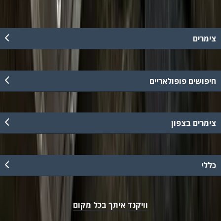
צימרים
חיפושים פופולאריים
צימרים בצפון
כללי
וויקנד איתך בכל מקום