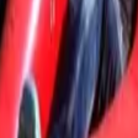
"אקשן פארק" משתרע על שטח של 30 דונם