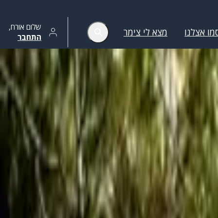
שלום
אורח
,
מו אצלנו
מצא לי צימר
התחבר
הסר סינונים