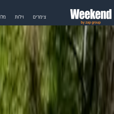
צימרים
וילות
מלו
דף הבית
אטרקציות
אטרקציות בדרום
אטרקציות בנגב
אטרקציו
אטרקציות בלכיש – המלצות, מידע
סינון לפי
סיווג
אטרקציות לילדים
(
1
)