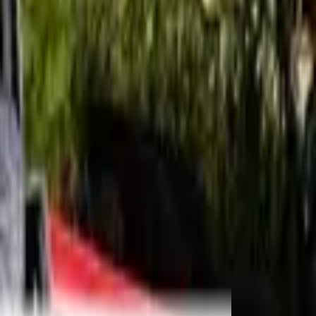
צפון
(
201
)
מרכז
(
125
)
יישוב
לכיש
(
1
)
באר שבע
(
7
)
מצפה רמון
(
5
)
להב
(
2
)
מדרשת בן-גוריון
(
2
)
בארי
(
1
)
עין הבשור
(
1
)
עזוז
(
1
)
גבולות
(
1
)