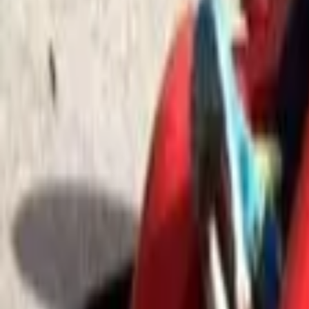
 בלב חורשת אקליפטוסים,ומציע מגוון מתקנים, פעילויות ואטרקציות לגילאי שנה עד 14: בלוני קפיצה, קיר טיפוס מתנפח, מיני אומגה, ממונעים, קרוסלה, רכבת המסיירת
בפארק, מתנפחי מים (בעונה), בריכות שכשוך (בעונה), סירות פדלים, מסלול לאופני הרים, פינת חי, משחקייה מקורה לפעוטות, זירת תותחי אוויר, קארטינג (מגיל 12 וע"פ מדד גובה), מיני ג'יפים (נהיגה עצמית מגיל 10