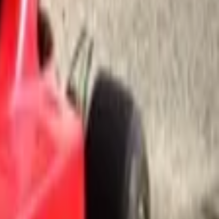
נמצאו (1) אטרקציות
אקשן פארק
בליווי מבוגר), אומגה 50 מטר (מגיל 10) ועוד. במקום ישנה קפיטריה ופינות ישיבה הפזורות ברחבי הפארק. ניתן להזמין פעיל
קרא עוד