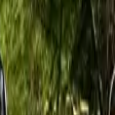
ספורט אתגרי
(
1
)
ספורט ימי, אטרקציות מים
(
1
)
אטרקציות לפי אזורים
איזור
דרום
(
77
)
נגב
(
40
)
נגב צפוני
(
31
)
ים המלח
(
18
)
ערבה
(
16
)
אילת
(
9
)
מצפה רמון והסביבה
(
8
)
נגב מערבי
(
7
)