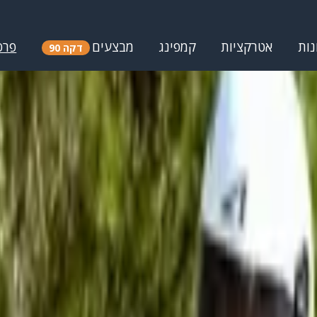
נות
אטרקציות
קמפינג
מבצעים
פרס
דקה 90
ת בלכיש
 ומחירים