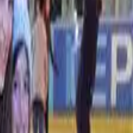
פעילות לילדים
משחקיות
(
1
)
הפעלות לימי הולדת
(
1
)
אטרקציות בעיר
באולינג
(
1
)
אטרקציות לקבוצות
יום כיף
(
1
)