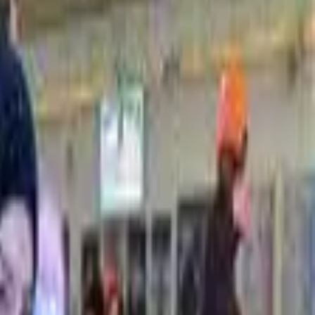
צפון
(
7
)
דרום
(
1
)
יישוב
רמת גן
(
1
)
תל אביב
(
2
)
עמק חפר
(
1
)
חולון
(
1
)
כפר סבא
(
1
)
פתח תקווה
(
1
)
רעננה
(
1
)
ראשון לציון
(
1
)