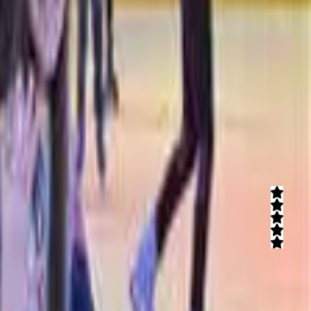
נמצאו (1) אטרקציות
באולינג רמת גן
בואו לבלות יום כייף וחוויתי בבאולינג רמת גן עם 14 מסלולי באולינג, משחקי וידאו חדישים ועוד מגוון משחקים לילדים. עוד במקום תיהנו מבר מסעדה מפנק, אירועים פרטיים לעובדים, חגיגות ימי הולדת ועוד המון הפתעות.
קרא עוד
אטרקציות נוספות
באיזור
רמת גן
רפאל סנטר
5
(
3
חוות דעת)
מתחם ספא גדול ויוקרתי המציע מגוון עיסויים, טיפולי פנים מתקדמים וחוו
מתחילה כאן.