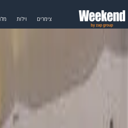
צימרים
וילות
מלו
דף הבית
אטרקציות
משחקיות
משחקיות במרכז
משחקיות במישו
משחקיות ברמת גן - תמונות, השו
סינון לפי
סיווג
אטרקציות לילדים
(
1
)