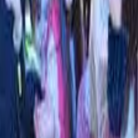
יית חמאם טורקי אותנטית. חבילות זוגיות מושלמות לבריחה רומנטית מהשגר