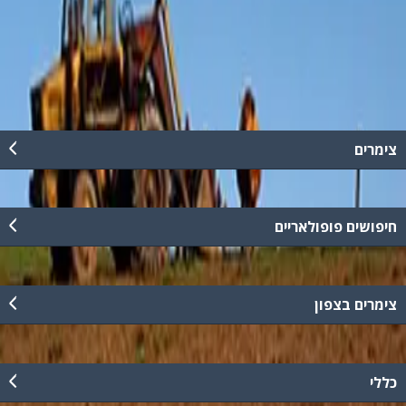
באזורנו תוכלו למצוא מגוון רחב של פעילויות ואטרקציות כגון:ג'יפים
לילדים,סיורים חקלאיים,רכיבת אופניים,תצפיות נוף,משק צאן,בית בד
וכו'....
קרא עוד
צימרים
חיפושים פופולאריים
צימרים בצפון
כללי