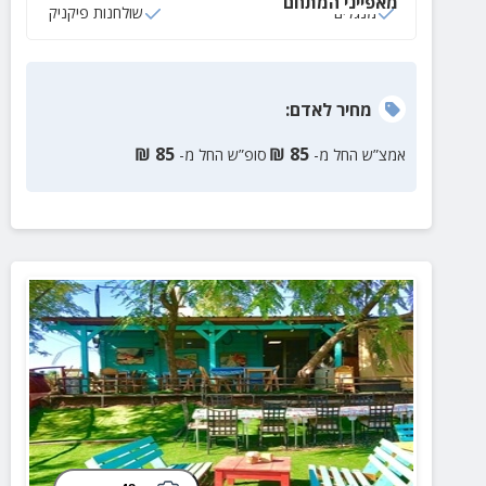
מאפייני המתחם
מנגלים
שולחנות פיקניק
מחיר
לאדם
:
₪
85
₪
85
אמצ”ש החל מ-
סופ”ש החל מ-