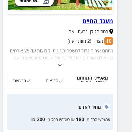
+48 תמונות
מעגל החיים
רמת הגולן
,
גבעת יואב
10
מצוין
(
2
חוות דעת)
מתחם אירוח גדול למשפחות זוגות וקבוצות עד 25 אורחים
ובו: אולם אורחים גדול ללינה יחדיו, מטבחון מאובזר עם
מכונת אספרסו וחדרי רחצה. בחצר הירוקה הענקית בר
טאפאס עם אוכל מגוון ובית קפה המציע ארוחות בוקר.
מאפייני המתחם
במקום סדנאות יצירה לילדים וסדנאות יוגה והעצמה אישית
אורחן משפחתי
סדנאות
הרצאות
למבוגרים ועוד!
מחיר
לאדם
:
₪
200
₪
180
אמצ”ש החל מ-
סופ”ש החל מ-