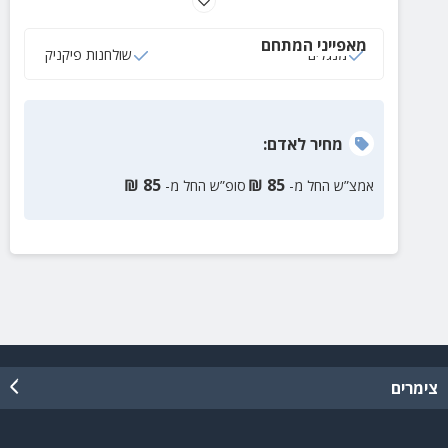
פיקניק ועמדות מנגל, חדרי רחצה מטופחים ועוד שלל
הנאות לזוגות ומשפחות
מאפייני המתחם
מנגלים
שולחנות פיקניק
מחיר
לאדם
:
₪
85
₪
85
אמצ”ש החל מ-
סופ”ש החל מ-
צימרים