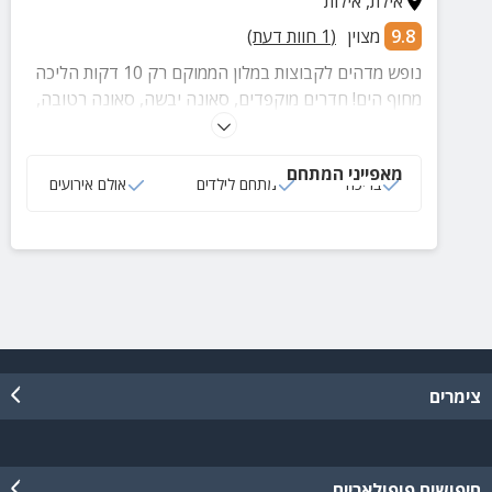
אילת
,
אילות
9.8
מצוין
(
1
חוות דעת)
נופש מדהים לקבוצות במלון הממוקם רק 10 דקות הליכה
מחוף הים! חדרים מוקפדים, סאונה יבשה, סאונה רטובה,
בריכה גדולה, בריכת ילדים, מתחם מיוחד לילדים, אולם
אירועים וחדר אוכל.
מאפייני המתחם
בריכה
מתחם לילדים
אולם אירועים
צימרים
חיפושים פופולאריים