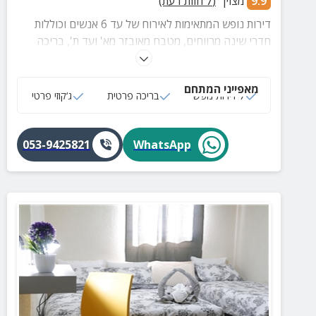
9.9
מצוין
(
7
חוות דעת)
דירות נופש המתאימות לאירוח של עד 6 אנשים וכוללות
חדרי שינה מרווחים, מטבח מאובזר מא' ועד ת', בריכה
פרטית וחצר מטופחת ורחבה. המתחם נמצא בקרבת
האטרקציות ומקומות הבילוי של אילת.
מאפייני המתחם
7 דירות נופש
בריכה פרטית
ג‘קוזי פרטי
053-9425821
WhatsApp