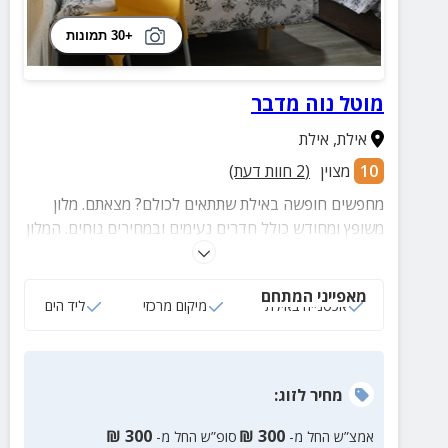
+30 תמונות
מוטל נוה מדבר
אילת
,
אילת
10
מצוין
(
2
חוות דעת)
מחפשים חופשה באילת שתתאים לכולם? מצאתם. מלון
משופץ ומחודש כולל חדרים נעימים ובמחירים נוחים. המלון
ממוקם בקרבת מרכזי הבילוי והקניות ורק 10 דקות הליכה
לחוף הים.
מאפייני המתחם
אכסנייה באילת
מיקום מרכזי
ליד הים
מחיר
לזוג
:
₪
300
₪
300
אמצ”ש החל מ-
סופ”ש החל מ-