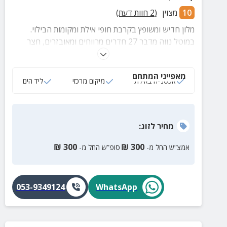
10
מצוין
(
2
חוות דעת)
מלון חדיש ומשופץ בקרבת חופי אילת ומקומות הבילוי.
במוטל נווה מדבר 27 חדרים מרווחים ומאובזרים, חצר
משותפת, לובי גדול ואירוח באווירה משפחתית.
מאפייני המתחם
אכסנייה באילת
מיקום מרכזי
ליד הים
מחיר
לזוג
:
₪
300
₪
300
אמצ”ש החל מ-
סופ”ש החל מ-
053-9349124
WhatsApp