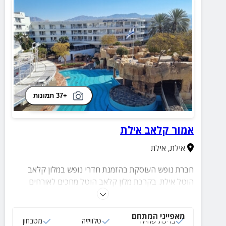
+37 תמונות
אמור קלאב אילת
אילת
,
אילת
חברת נופש העוסקת בהזמנת חדרי נופש במלון קלאב
הוטל אילת. בקרבת מלון קלאב הוטל מחכים לאורחים
אטרקציות הניתן ליהנות מהם בעיר אילת כמו - ספורט ימי,
מרכזי קניות של כל המותגים, מסעדות משובחות, חיי לילה
מאפייני המתחם
תוססים ועוד!
בריכת שחייה
טלוויזיה
מטבחון