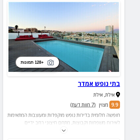
+128 תמונות
בתי נופש אמדר
אילת
,
אילת
9.9
מצוין
(
7
חוות דעת)
חופשה חלומית בדירות נופש מוקפדות ומעוצבות המתאימות
לאירוח משפחות וקבוצות, מתחם חיצוני רחב ידיים
ופסטורלי הכולל בריכה גדולה המחוממת בחורף וג'קוזי
מפנק, בקרבת שלל אטרקציות ואופציות לבילוי.