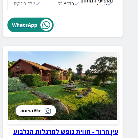
מאפייני המתחם
לצאת לשפע של טיולים, בילויים ומסעדות באיזור.
בריכה
חדר אוכל
שלל פינוקים
WhatsApp
+65 תמונות
עין חרוד - חווית נופש למרגלות הגלבוע