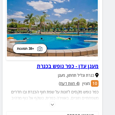
+38 תמונות
מעגן עדן - כפר נופש בכנרת
כנרת וגליל תחתון
,
מעגן
10
מצוין
(
4
חוות דעת)
כפר נופש מקסים לזוגות על שפת חוף הכנרת ובו חדרים
משפחתיים וזוגיים, באווירה כפרית, נשקף אל נוף מרהיב
של הגולן והגליל. בכפר ארוחות כשרות ומקום לארועים.
במקום 2 בריכות שחייה ומועדון ילדים. ממעגן עדן ניתן