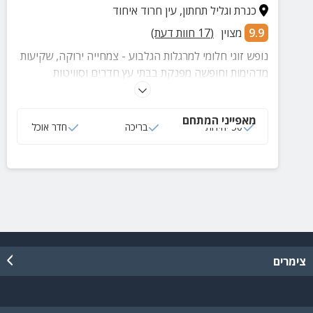
כנרת וגליל תחתון
,
עין חרוד איחוד
9.9
מצוין
(
17
חוות דעת)
נופש זוגי חלומי למרגלות הגלבוע - צמחייה ירוקה, שקיעות
מדהימות וחופשה מפנקת בבתי עץ חדרים וסוויטות
מאובזרות. ניתן להזמין למקום ארוחות גורמה רומנטיות
ומגוון טיפולי בריאות וספא.
מאפייני המתחם
50 יחידות
בריכה
חדר אוכל
צימרים