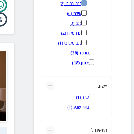
נגב צפוני
(
2
)
אילת
(
6
)
נגב
(
3
)
ים המלח
(
2
)
נגב מערבי
(
1
)
מרכז
(
38
)
צפון
(
18
)
יישוב
ערד
(
1
)
באר שבע
(
1
)
מתאים ל