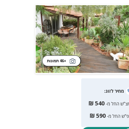
+46 תמונות
מחיר
לזוג
:
₪
540
צ”ש החל מ-
₪
590
פ”ש החל מ-