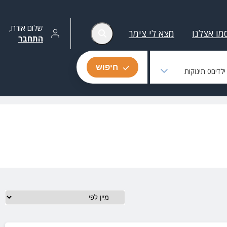
שלום
אורח
,
מו אצלנו
מצא לי צימר
התחבר
חיפוש
לדים
0
תינוקות