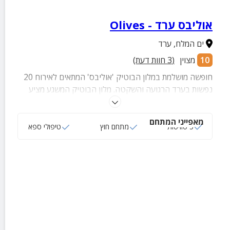
אוליבס ערד - Olives
ים המלח
,
ערד
10
מצוין
(
3
חוות דעת)
חופשה מושלמת במלון הבוטיק 'אוליבס' המתאים לאירוח 20
נפשות בערד הרגועה והשקטה. מלון הבוטיק המשגע מציע
מגוון רחב של פינוקים כמו 5 סוויטות מושקעות, מטבח משותף
גדול ומלא אביזרים, חצר מטופחת וירוקה ונוף הררי מדברי
מאפייני המתחם
שפשוט אסור לכם לפספס.
5 סוויטות
מתחם חוץ
טיפולי ספא