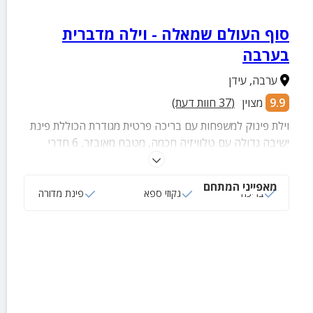
סוף העולם שמאלה - וילה מדברית
בערבה
ערבה
,
עידן
9.9
מצוין
(
37
חוות דעת)
וילת פינוק למשפחות עם בריכה פרטית מגודרת הכוללת פינת
ישיבה גדולה עם טלוויזיה חכמה, מטבח מאובזר, 6 חדרי
שינה נעימים, חדרי רחצה עם מגבות ותחליבים ועוד.
מאפייני המתחם
בריכה
גקוזי ספא
פינת מדורה