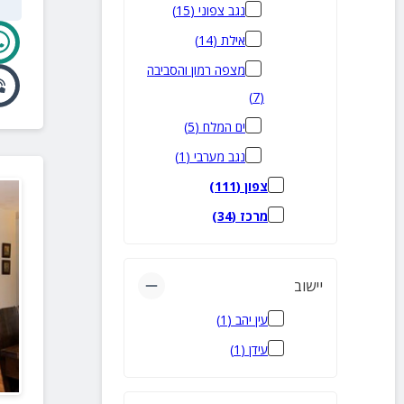
נגב צפוני
(
15
)
אילת
(
14
)
מצפה רמון והסביבה
)
7
(
ים המלח
(
5
)
נגב מערבי
(
1
)
צפון
(
111
)
מרכז
(
34
)
יישוב
עין יהב
(
1
)
עידן
(
1
)