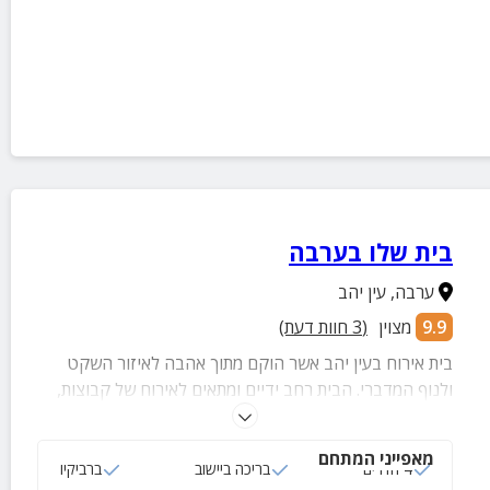
בית שלו בערבה
ערבה
,
עין יהב
9.9
מצוין
(
3
חוות דעת)
בית אירוח בעין יהב אשר הוקם מתוך אהבה לאיזור השקט
ולנוף המדברי. הבית רחב ידיים ומתאים לאירוח של קבוצות,
משפחות וחברים ומתאים לעריכת סדנאות במקום. בבית
הנופש 4 חדרי שינה, סלון, מטבח גדול ומאובזר חצר
מאפייני המתחם
פסטורלית ומרווחת וקירבה לבריכת השחיה של הישוב
4 חדרים
בריכה ביישוב
ברביקיו