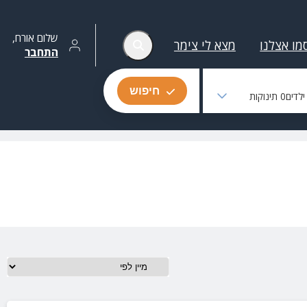
שלום
אורח
,
מו אצלנו
מצא לי צימר
התחבר
חיפוש
לדים
0
תינוקות