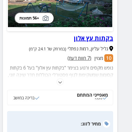
+56 תמונות
בקתות עץ אלון
גליל עליון
,
רמות נפתלי
(במרחק של 24.1 ק"מ)
10
מצוין
(
7
חוות דעת)
נופש מקסים ורגוע בצימר "בקתות עץ אלון" בעל 6 בקתות
קסומות שמשקיפות לנוף פסטורלי הכוללות חדר שינה זוגי,
סלון מרווח עם טלוויזיה + כבלים, מטבחון מאובזר, מרפסת
פרטית עם פינות ישיבה מעוצבות ונוחות.
מאפייני המתחם
מנגל
בריכה במושב
מחיר
לזוג
: