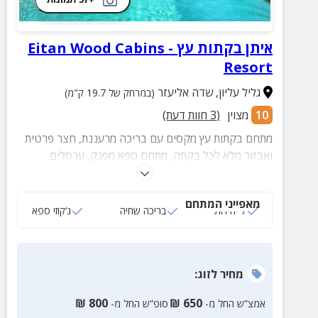
איתן בקתות עץ - Eitan Wood Cabins
Resort
גליל עליון
,
שדה אליעזר
(במרחק של 19.7 ק"מ)
10
מצוין
(
3
חוות דעת)
מתחם בקתות עץ מקסים עם בריכה מרעננת, חצר פרטית
ואבזור מלא לכל בקתה, מתחם ספא מפנק, ערסלים
נדנדות ואווירה פסטורלית
מאפייני המתחם
7 יחידות
בריכה שחיה
ג‘קוזי ספא
מחיר
לזוג
:
₪
800
₪
650
אמצ”ש החל מ-
סופ”ש החל מ-