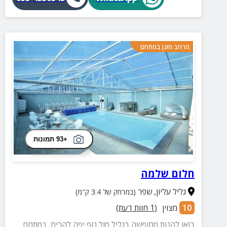
מרחב מוגן במתחם
+93 תמונות
חלום שלמה
גליל עליון
,
שפר
(במרחק של 3.4 ק"מ)
10
מצוין
(
1
חוות דעת)
בואו להנות מחופשה בגליל מול נוף יפה להרים, במתחם