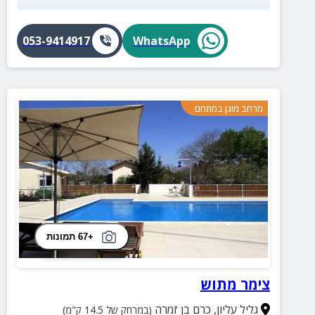
053-9414917
WhatsApp
מרחב מוגן במתחם
+67 תמונות
צימר מתוש
גליל עליון
,
כרם בן זמרה
(במרחק של 14.5 ק"מ)