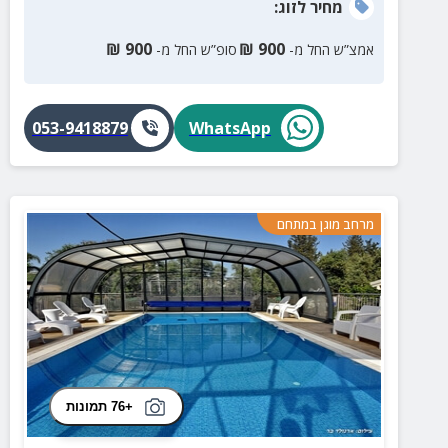
מחיר
לזוג
:
₪
900
₪
900
אמצ”ש החל מ-
סופ”ש החל מ-
053-9418879
WhatsApp
מרחב מוגן במתחם
+76 תמונות