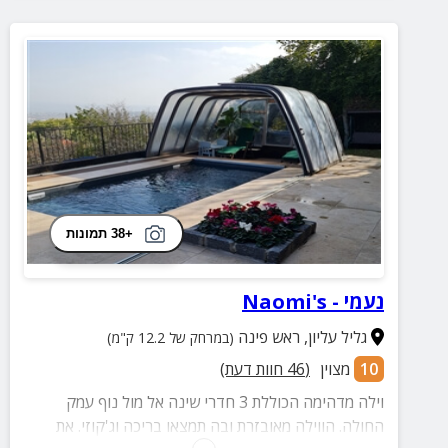
+38 תמונות
נעמי - Naomi's
גליל עליון
,
ראש פינה
(במרחק של 12.2 ק"מ)
10
מצוין
(
46
חוות דעת)
וילה מדהימה הכוללת 3 חדרי שינה אל מול נוף עמק
החולה. הווילה מאובזרת ובה תמצאו בריכה וג'קוזי. את