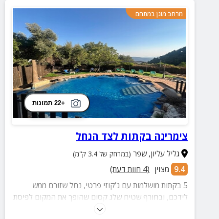
מרחב מוגן במתחם
+22 תמונות
צימרינה בקתות לצד הנחל
גליל עליון
,
שפר
(במרחק של 3.4 ק"מ)
9.4
מצוין
(
4
חוות דעת)
5 בקתות מושלמות עם ג'קוזי פרטי, נחל שזורם ממש
לידכם, ובחורף שטיח שלג קסום שהופך את המקום לפיסת
גן עדן מושלמת! במתחם חוץ: ספא מפנק, סאונה יבשה