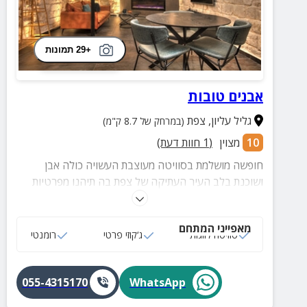
+29 תמונות
אבנים טובות
גליל עליון
,
צפת
(במרחק של 8.7 ק"מ)
10
מצוין
(
1
חוות דעת)
חופשה מושלמת בסוויטה מעוצבת העשויה כולה אבן
ושוכנת בלב העיר העתיקה של צפת בה תיהנו מפרטיות
מלאה, ג'קוזי מפנק, קרבה אל שלל מסעדות טובות ואתרי
תיירות במרחק הליכה/נסיעה קצרה.
מאפייני המתחם
סוויטה לזוגות
ג‘קוזי פרטי
רומנטי
055-4315170
WhatsApp