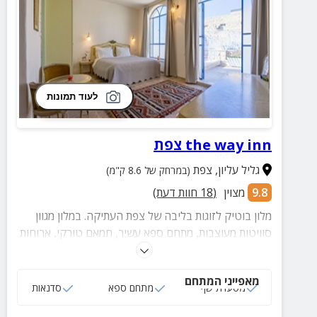
לעוד תמונות
the way inn צפת
גליל עליון
,
צפת
(במרחק של 8.6 ק"מ)
9.8
מצוין
(
18
חוות דעת)
מלון בוטיק לזוגות בליבה של צפת העתיקה. במלון מגוון
סוויטות מעוצבות, מתחם ספא עשיר, חמאם טורקי, ארוחות
שף עשירות וכמובן... נוף קסום מכל עבר.
מאפייני המתחם
מסעדת שף
מתחם ספא
סדנאות