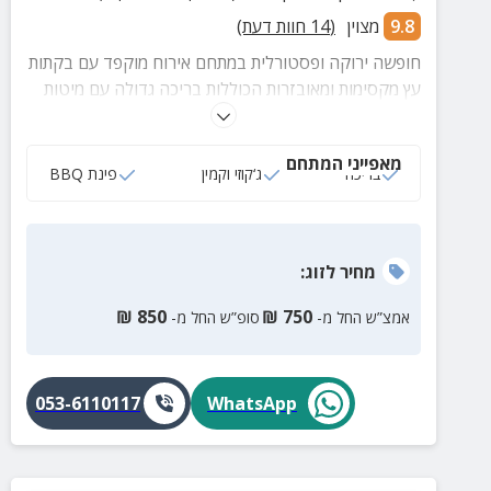
9.8
מצוין
(
14
חוות דעת)
חופשה ירוקה ופסטורלית במתחם אירוח מוקפד עם בקתות
עץ מקסימות ומאובזרות הכוללות בריכה גדולה עם מיטות
שיזוף. בכל צימר תמצאו ג'קוזי זרמים פרטי!
מאפייני המתחם
בריכה
ג‘קוזי וקמין
פינת BBQ
מחיר
לזוג
:
₪
850
₪
750
אמצ”ש החל מ-
סופ”ש החל מ-
053-6110117
WhatsApp