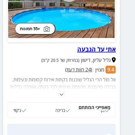
+55 תמונות
אתי על הגבעה
גליל עליון
,
דישון
(במרחק של 20.5 ק"מ)
9.4
מצוין
(
24
חוות דעת)
אל מול הרי הגליל שוכנות בקתות אירוח קסומות ונעימות,
בריכה מרעננת, מרפסת פרטית לכל בקתה ואווירה גלילית
שלווה ומרגיעה.
מאפייני המתחם
נוף
בריכה
ג‘קוזי