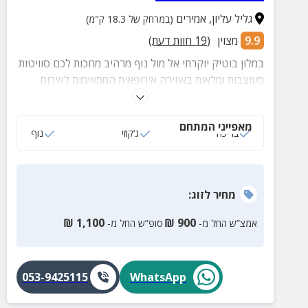
גליל עליון
,
אמירים
(במרחק של 18.3 ק"מ)
9.9
מצוין
(
19
חוות דעת)
במלון בוטיק יוקרתי אל מול נוף מרהיב מחכות לכם סוויטות
מעוצבות ומלאות באווירה אירופאית המתאימות לאירוח
זוגות. במלון תיהנו מג'קוזי ספא פרטי בסוויטות, בריכה, אח
חימום בעונת החורף ועוד.
מאפייני המתחם
בריכה
ג‘קוזי
נוף
מחיר
לזוג
:
₪
1,100
₪
900
אמצ”ש החל מ-
סופ”ש החל מ-
053-9425115
WhatsApp