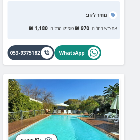
מחיר
לזוג
:
₪
1,180
₪
970
אמצ”ש החל מ-
סופ”ש החל מ-
053-9375182
WhatsApp
+57 תמונות