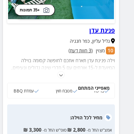
+35 תמונות
פנינת עדן
גליל עליון
,
כפר חנניה
10
מצוין
(
3
חוות דעת)
וילה פנינת עדן תארח אתכם לחופשה קסומה בוילה
המיועדת ל-15 אורחים עם 5 חדרי שינה גדולים ונעימים,
בריכה (מחוממת) וחצר מהנה במיוחד.
מאפייני המתחם
בריכה
מטבח חוץ
עמדת BBQ
מחיר
לכל הוילה
:
₪
3,300
₪
2,800
אמצ”ש החל מ-
סופ”ש החל מ-