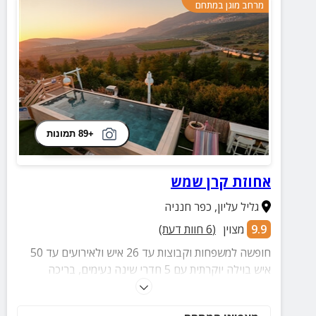
מרחב מוגן במתחם
+89 תמונות
אחוזת קרן שמש
גליל עליון
,
כפר חנניה
9.9
מצוין
(
6
חוות דעת)
חופשה למשפחות וקבוצות עד 26 איש ולאירועים עד 50
איש בוילה יוקרתית עם 5 חדרי שינה נעימים, בריכה
פרטית מחוממת המשקיפה אל הנוף הגלילי הפסטורלי,
פינת BBQ, שולחנות סנוקר ופינג פונג ועוד.