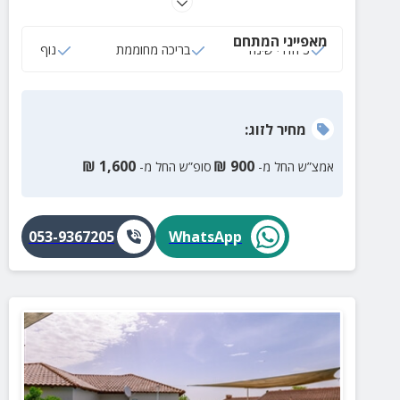
הוילה ניתן להשכיר גם לזוג שיקבל את כל הווילה במלואה.
מאפייני המתחם
3 חדרי שינה
בריכה מחוממת
נוף
מחיר
לזוג
:
₪
1,600
₪
900
אמצ”ש החל מ-
סופ”ש החל מ-
053-9367205
WhatsApp