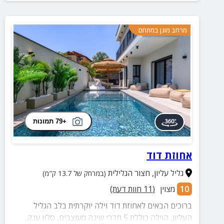
מרחב מוגן במתחם
+79 תמונות
אחוזת דוד
גליל עליון
,
חצור הגלילית
(במרחק של 13.7 ק"מ)
10
מצוין
(
11
חוות דעת)
ברוכים הבאים לאחוזת דוד וילה יוקרתית בלב הגליל
העליון, הוילה כוללת 5 חדרי שינה מעוצבים, סלון ענק,