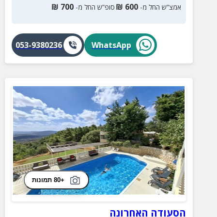
₪
700
₪
600
אמצ”ש החל מ-
סופ”ש החל מ-
053-9380236
WhatsApp
+80 תמונות
הסעודה האחרונה