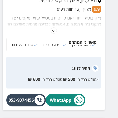
גליל עליון
,
צפת
(במרחק של 8.7 ק"מ)
9.9
מצוין
(
12
חוות דעת)
מלון בוטיק ייחודי עם סוויטות בסטייל עתיק מקסים לצד
מתקני ג'קוזי מפנקים, אפשרות לבריכה פרטית משלכם לפי
שעות, ארוחות בהתאמה אישית והמיקום הכי אטרקטיבי
שיש לצפת להציע!
מאפייני המתחם
9 סוויטות אבן
בריכה פרטית
ארוחות עשירות
מחיר
לזוג
:
₪
600
₪
500
אמצ”ש החל מ-
סופ”ש החל מ-
053-9374456
WhatsApp