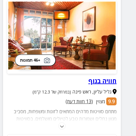
+46 תמונות
חוויה בנוף
גליל עליון
,
ראש פינה
(במרחק של 12.3 ק"מ)
9.9
מצוין
(
13
חוות דעת)
מתחם סוויטות מדהים המתאים לזוגות ומשפחות, מסביב
מגוון נחלים ושמורות טבע לטיולים מושלמים. בסוויטות
תיהנו מג'קוזי פרטי וחצר מטופחת ופסטורלית, כל
הסוויטות מאובזרות והנוף הירוק מקיף מכל עבר.