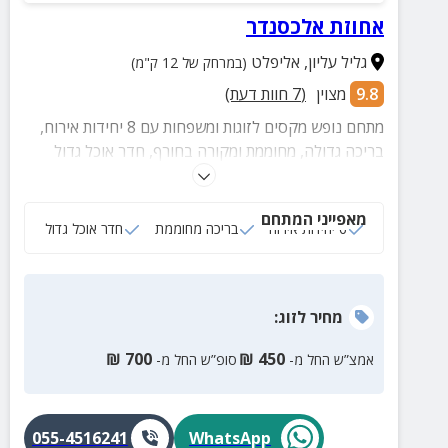
אחוזת אלכסנדר
גליל עליון
,
אליפלט
(במרחק של 12 ק"מ)
9.8
מצוין
(
7
חוות דעת)
מתחם נופש מקסים לזוגות ומשפחות עם 8 יחידות אירוח,
בריכה גדולה, מחוממת ומקורה בחורף, חדר אוכל גדול
המתאים לבישול ולאירוח של עד 50 איש, שולחנות סנוקר
ופינג פונג, מדשאה מרווחת עם עמדות מנגל מאובזרות,
מאפייני המתחם
מגוון רחב של פינות ישיבה ומרחק נסיעה של כ-20 דקות
6 יחידות אירוח
בריכה מחוממת
חדר אוכל גדול
מהכנרת ומשלל אטרקציות ומסלולי טיול באזור.
מחיר
לזוג
:
₪
700
₪
450
אמצ”ש החל מ-
סופ”ש החל מ-
055-4516241
WhatsApp