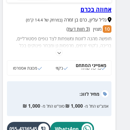
אחוזה בכרם
גליל עליון
,
כרם בן זמרה
(במרחק של 14.4 ק"מ)
10
מצוין
(
3
חוות דעת)
חופשה מהנה לזוגות ומשפחות לצד נופים פסטורליים,
בריכה, ג'קוזי זרמים, מרפסות גן ומבחר פינוקים בכל
סוויטה.
מאפייני המתחם
בריכת שחיה
ג‘קוזי
מכונת אספרסו
מחיר
לזוג
:
₪
1,000
₪
1,000
אמצ”ש החל מ-
סופ”ש החל מ-
055-4336545
WhatsApp