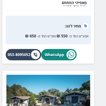
מאפייני המתחם
א. בוקר עשירה
מחיר
לזוג
:
₪
650
₪
550
אמצ”ש החל מ-
סופ”ש החל מ-
053-8095052
WhatsApp