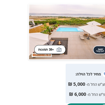
+38 תמונות
מחיר
לכל הוילה
:
₪
5,000
צ”ש החל מ-
₪
6,000
פ”ש החל מ-