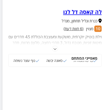
לה קאסה דל לגו
כנרת וגליל תחתון
,
מגדל
10
מצוין
(
6
חוות דעת)
וילת בוטיק יוקרתית, מושקעת ומעוצבת הכוללת 4.5 חדרים עם
מיטות זוגיות, מטבח גדול, 3 חדרי רחצה, סלוןם מרווח, חדר
פנאי עם שולחן ביליארד, מרפסת וחצר גדולה עם בריכה
מגודרת, פינות ישיבה, פינת מדורה, עמדת מנגל ועוד.
מאפייני המתחם
בריכה מגודרת
סאונה יבשה
נוף עוצר נשימה