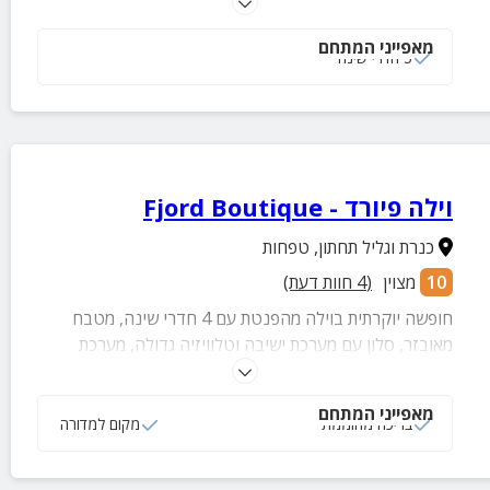
ומושקעת עם בריכה גדולה ומפנקת ומטבח חיצוני עם עמדת
מנגל גז.
מאפייני המתחם
5 חדרי שינה
וילה פיורד - Fjord Boutique
כנרת וגליל תחתון
,
טפחות
10
מצוין
(
4
חוות דעת)
חופשה יוקרתית בוילה מהפנטת עם 4 חדרי שינה, מטבח
מאובזר, סלון עם מערכת ישיבה וטלוויזיה גדולה, מערכת
הגברה איכותית ומתחם חוץ מעוצב הכולל בריכה עם מפל,
מטבח חוץ, שולחנות משחק, נוף הרים ועוד
מאפייני המתחם
בריכה מחוממת
מקום למדורה