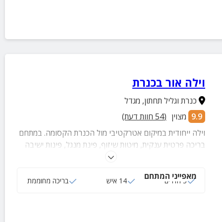
וילה אור בכנרת
כנרת וגליל תחתון
,
מגדל
9.9
מצוין
(
54
חוות דעת)
וילה ייחודית במיקום אטרקטיבי מול הכנרת הקסומה. במתחם
בריכה פרטית ענקית, מיטות שיזוף, פינת מנגל, פינות ישיבה
רבות וג'קוזי ספא גדול. בוילה 3 חדרי שינה, 5 חדרי רחצה, 3
שירותים, מטבח מאובזר בכל טוב, סלון רחב ידיים ופינת אוכל
מאפייני המתחם
מפנקת המתאימה ל-14 סועדים.
5 חדרים
14 איש
בריכה מחוממת