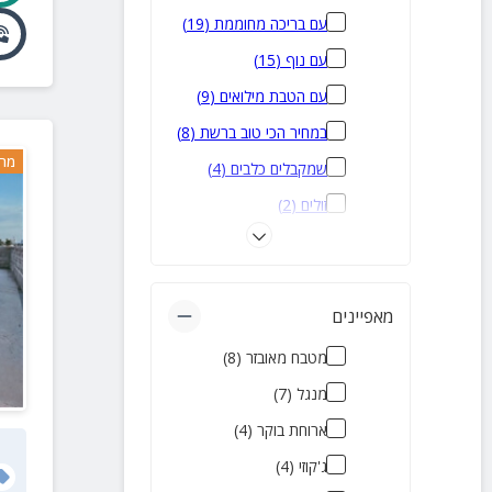
עם בריכה מחוממת
(
19
)
עם נוף
(
15
)
עם הטבת מילואים
(
9
)
במחיר הכי טוב ברשת
(
8
)
מרח
שמקבלים כלבים
(
4
)
זולים
(
2
)
אירוח דרוזי
(
2
)
רומנטיים
(
2
)
בקתות עץ
(
2
)
מאפיינים
להשכרה לטווח קצר
(
2
)
מטבח מאובזר
(
8
)
לירח דבש
(
1
)
מנגל
(
7
)
מבודדים
(
1
)
ארוחת בוקר
(
4
)
מומלצים
(
1
)
ג'קוזי
(
4
)