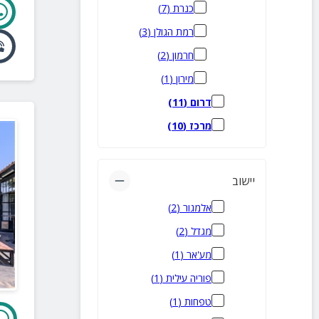
כנרת
(
7
)
רמת הגולן
(
3
)
חרמון
(
2
)
מירון
(
1
)
דרום
(
11
)
מרכז
(
10
)
יישוב
אלמגור
(
2
)
מגדל
(
2
)
מע'אר
(
1
)
פוריה עילית
(
1
)
טפחות
(
1
)