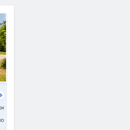
אמ
סו