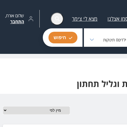
שלום
אורח
,
מו אצלנו
מצא לי צימר
התחבר
חיפוש
לדים
0
תינוקות
 וגליל תחתון