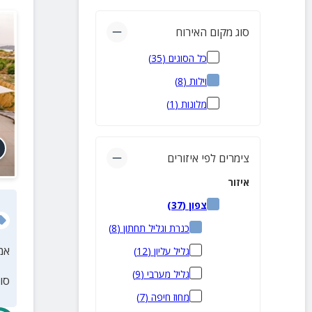
סוג מקום האירוח
כל הסוגים
(
35
)
וילות
(
8
)
מלונות
(
1
)
צימרים לפי איזורים
איזור
צפון
(
37
)
כנרת וגליל תחתון
(
8
)
אמ
גליל עליון
(
12
)
גליל מערבי
(
9
)
סו
מחוז חיפה
(
7
)