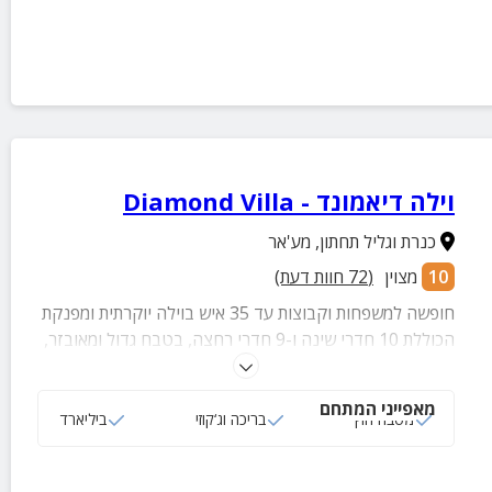
וילה דיאמונד - Diamond Villa
כנרת וגליל תחתון
,
מע'אר
10
מצוין
(
72
חוות דעת)
חופשה למשפחות וקבוצות עד 35 איש בוילה יוקרתית ומפנקת
הכוללת 10 חדרי שינה ו-9 חדרי רחצה, בטבח גדול ומאובזר,
סלון מרווח, בריכה גדולה ומחוממת, ג'קוזי זרמים, מטבח
חיצוני עם עמדת מנגל וברז בירה, פינות ישיבה, פינג פונג,
מאפייני המתחם
משחקייה לילדים ועוד.
מטבח חוץ
בריכה וג‘קוזי
ביליארד