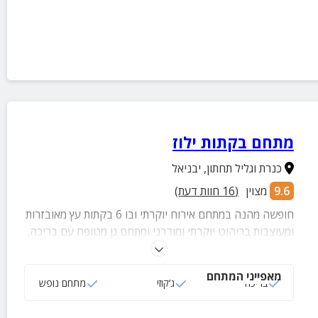
מתחם בקתות ילוז
כנרת וגליל תחתון
,
יבניאל
9.6
מצוין
(
16
חוות דעת)
חופשה מהנה במתחם אירוח יוקרתי ובו 6 בקתות עץ מאובזרות
ומעוצבות בריהוט יוקרתי ומודרני ומתחם גן מטופח עם בריכה,
ג'קוזי ספא ועוד.
מאפייני המתחם
בריכה
ג‘קוזי
מתחם נופש