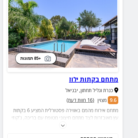
+85 תמונות
מתחם בקתות ילוז
כנרת וגליל תחתון
,
יבניאל
9.6
מצוין
(
16
חוות דעת)
מתחם אירוח מהמם באווירה פסטורלית המציע 6 בקתות
עץ מאובזרות לצד מתחם חיצוני מטופח עם בריכה, ג'קוזי
ספא זרמים מפנק ועוד שלל פינוקים