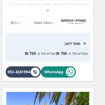
נפשות, הכוללת חדר שינה מרווח, סלון מעוצב + טלוויזיה,
מטבח מאובזר, ג'קוזי מפנק, חצר גדולה עם פינות ישיבה
נוחות ומעוצבות.
מאפייני המתחם
מיטה זוגית
מטבח מאובזר
ג‘קוזי
מחיר
לזוג
:
₪
750
₪
700
אמצ”ש החל מ-
סופ”ש החל מ-
053-4261994
WhatsApp