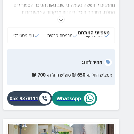
מוזמנים לחופשה נעימה ביישוב נאות הכיכר הסמוך לים
המלח, במתחם תוכלו ליהנות מבקתות עץ מאובזרות
המיועדות לחופשה מפנקת, מגוון פינות ישיבה, מדשאות
ירוקות ונוף מדברי קסום.
מאפייני המתחם
אמבט ג‘קוזי
מרפסת פרטית
נוף פסטורלי
מחיר
לזוג
:
₪
700
₪
650
אמצ”ש החל מ-
סופ”ש החל מ-
053-9378111
WhatsApp