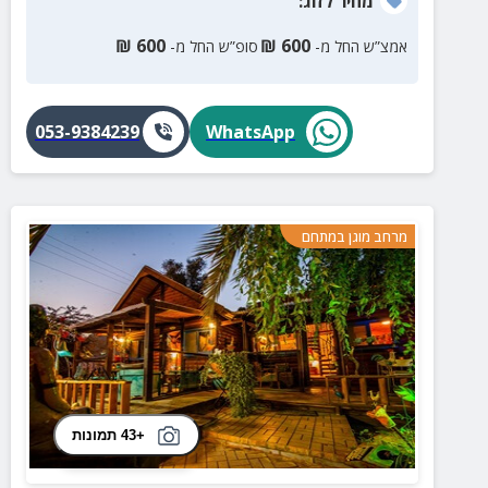
מחיר
לזוג
:
₪
600
₪
600
אמצ”ש החל מ-
סופ”ש החל מ-
053-9384239
WhatsApp
מרחב מוגן במתחם
+43 תמונות