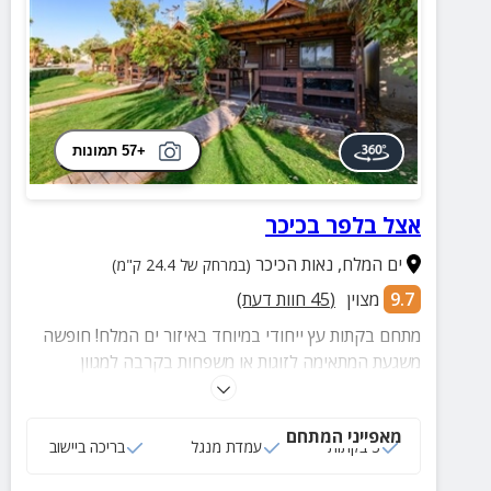
+57 תמונות
אצל בלפר בכיכר
ים המלח
,
נאות הכיכר
(במרחק של 24.4 ק"מ)
9.7
מצוין
(
45
חוות דעת)
מתחם בקתות עץ ייחודי במיוחד באיזור ים המלח! חופשה
משגעת המתאימה לזוגות או משפחות בקרבה למגוון
פעילויות ואטרקציות מאתגרות, בריכת היישוב ועוד פינוקים!
מאפייני המתחם
3 בקתות
עמדת מנגל
בריכה ביישוב