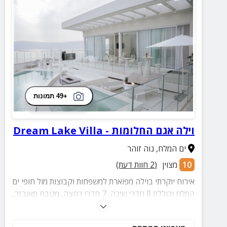
+49 תמונות
וילה אגם החלומות - Dream Lake Villa
ים המלח
,
נוה זוהר
10
מצוין
(
2
חוות דעת)
אירוח יוקרתי בוילה מפוארת למשפחות וקבוצות מול חופי ים
המלח וכוללת 8 חדרי שינה, 7 חדרי רחצה, מטבח מאובזר,
סלון מרווח ומפנק, חצר מושקעת עם 3 בריכות מחוממות,
ג'קוזי, עמדת מנגל מסודרת, פינות ישיבה ועוד.