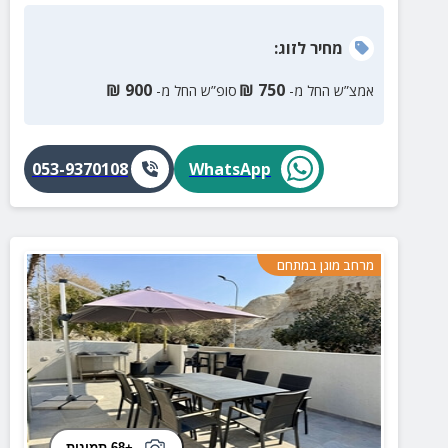
מחיר
לזוג
:
₪
900
₪
750
אמצ”ש החל מ-
סופ”ש החל מ-
053-9370108
WhatsApp
מרחב מוגן במתחם
+68 תמונות