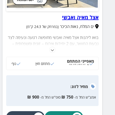
אצל מאיה ואבשי
ים המלח
,
נאות הכיכר
(במרחק של 24.3 ק"מ)
בואו ליהנות אצל מאיה ואבשי מחופשה רגועה ונעימה לצד
גבעות החוואר, עם 2 יחידות אירוח – זוגית ומשפחתית –
מאובזרות ונוחות לכל רגע. מתחם החוץ המרווח והמפנק
כולל פינת ישיבה, שולחן אוכל, מטבח חוץ ומנגל – אידיאלי
מאפייני המתחם
לבילוי רגוע ומפנק באוויר הפתוח. עצרו את השגרה, הזמינו
2 יחידות אירוח
מתחם חוץ
נוף
מקום ותנו לעצמכם להתמסר לחוויה מיוחדת שלא תשכחו.
מחיר
לזוג
:
₪
900
₪
750
אמצ”ש החל מ-
סופ”ש החל מ-