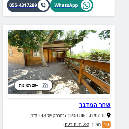
055-4317289
WhatsApp
+28 תמונות
שחר המדבר
ים המלח
,
נאות הכיכר
(במרחק של 24.4 ק"מ)
10
מצוין
(
28
חוות דעת)