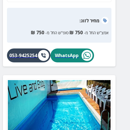
מחיר
לזוג
:
₪
750
₪
750
אמצ”ש החל מ-
סופ”ש החל מ-
053-9425254
WhatsApp