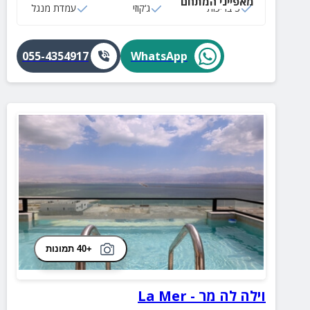
מאפייני המתחם
3 בריכות
ג‘קוזי
עמדת מנגל
055-4354917
WhatsApp
+40 תמונות
וילה לה מר - La Mer