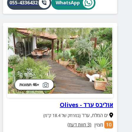
055-4336432
WhatsApp
+46 תמונות
אוליבס ערד - Olives
ים המלח
,
ערד
(במרחק של 18.4 ק"מ)
10
מצוין
(
3
חוות דעת)