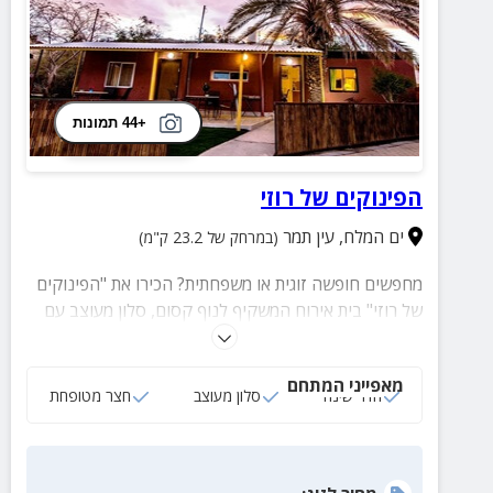
+44 תמונות
הפינוקים של רוזי
ים המלח
,
עין תמר
(במרחק של 23.2 ק"מ)
מחפשים חופשה זוגית או משפחתית? הכירו את "הפינוקים
של רוזי" בית אירוח המשקיף לנוף קסום, סלון מעוצב עם
פינות ישיבה נוחות, חדר שינה עם מיטה זוגית, חדר ליחיד,
מטבח מאובזר, חצר גדולה ופסטורלית.
מאפייני המתחם
חדר שינה
סלון מעוצב
חצר מטופחת