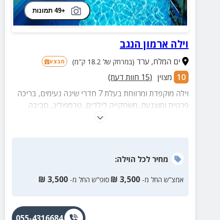
+49 תמונות
וילה ארמון הנגב
ים המלח
,
ערד
(במרחק של 18.2 ק"מ)
מבצע
10
מצוין
(
15
חוות דעת)
וילה מוקפדת ומרווחת בעלת 7 חדרי שינה נעימים, בריכה
פרטית ומוצנעת, משחקייה לילדים, טרמפולינ, סביבה
ירוקה ומטופחת אל מול נוף מדברי.
מחיר
לכל הוילה
:
₪
3,500
₪
3,500
אמצ”ש החל מ-
סופ”ש החל מ-
055-4316684