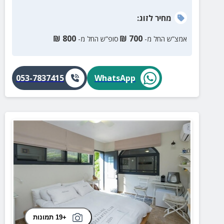
מחיר
לזוג
:
₪
800
₪
700
אמצ”ש החל מ-
סופ”ש החל מ-
053-7837415
WhatsApp
+19 תמונות