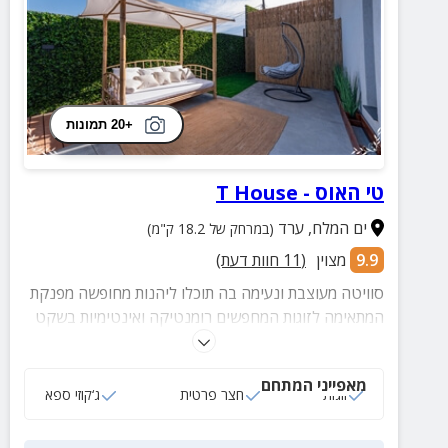
+20 תמונות
טי האוס - T House
ים המלח
,
ערד
(במרחק של 18.2 ק"מ)
9.9
מצוין
(
11
חוות דעת)
סוויטה מעוצבת ונעימה בה תוכלו ליהנות מחופשה מפנקת
המתאימה לזוגות המחפשים רומנטיקה ואינטימיות בשקט
והשלווה שערד מציעה!
מאפייני המתחם
זוגות
חצר פרטית
ג‘קוזי ספא