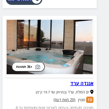
+36 תמונות
אננדה ערד
ים המלח
,
ערד
(במרחק של 19.7 ק"מ)
10
מצוין
(
20
חוות דעת)
סוויטה מקסימה ונעימה לאירוח זוגות ומשפחות עד 4