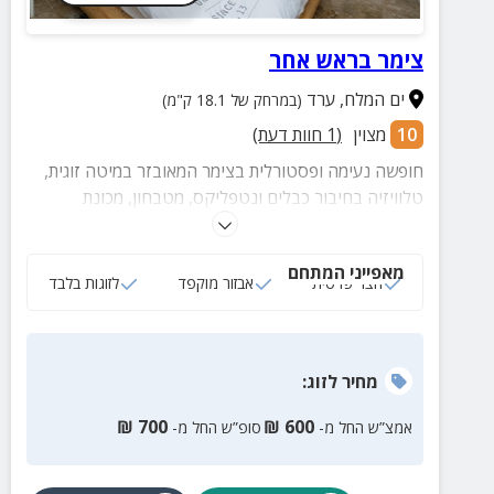
צימר בראש אחר
ים המלח
,
ערד
(במרחק של 18.1 ק"מ)
10
מצוין
(
1
חוות דעת)
חופשה נעימה ופסטורלית בצימר המאובזר במיטה זוגית,
טלוויזיה בחיבור כבלים ונטפליקס, מטבחון, מכונת
אספרסו, חדר רחצה עם אמבטיה, מגבות ותחליבים וחצר
פרטית עם פינות ישיבה וצמחייה ירוקה.
מאפייני המתחם
חצר פרטית
אבזור מוקפד
לזוגות בלבד
מחיר
לזוג
:
₪
700
₪
600
אמצ”ש החל מ-
סופ”ש החל מ-