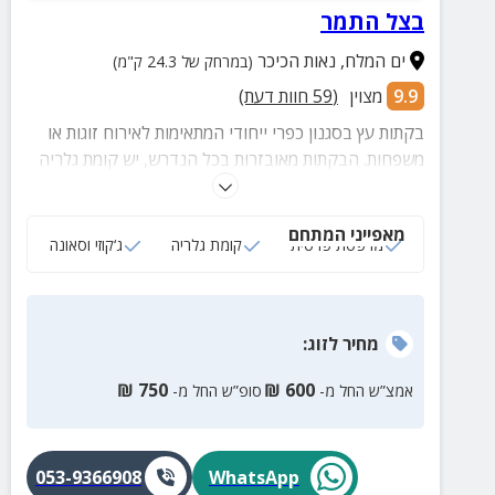
בצל התמר
ים המלח
,
נאות הכיכר
(במרחק של 24.3 ק"מ)
9.9
מצוין
(
59
חוות דעת)
בקתות עץ בסגנון כפרי ייחודי המתאימות לאירוח זוגות או
משפחות. הבקתות מאובזרות בכל הנדרש, יש קומת גלריה
לילדים, מרפסת עם פינות ישיבה הפונות אל נוף משגע!
מאפייני המתחם
מרפסת פרטית
קומת גלריה
ג‘קוזי וסאונה
מחיר
לזוג
:
₪
750
₪
600
אמצ”ש החל מ-
סופ”ש החל מ-
053-9366908
WhatsApp