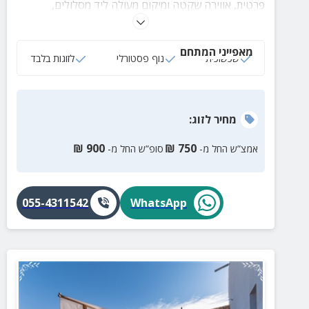
פרטית, אווירה שקטה ומיקום מעולה ליד מסלולים,
מסעדות ואטרקציות בים המלח ובמדבר יהודה.
מאפייני המתחם
שכשוכית
נוף פסטורלי
לזוגות בלבד
מחיר
לזוג
:
₪
900
₪
750
אמצ”ש החל מ-
סופ”ש החל מ-
055-4311542
WhatsApp