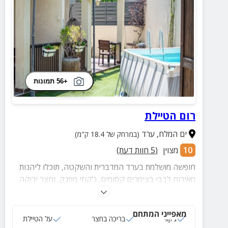
+56 תמונות
רום הטיילת
ים המלח
,
ערד
(במרחק של 18.4 ק"מ)
10
מצוין
(
5
חוות דעת)
חופשה מושלמת בערד המדברית והשקטה, תוכלו ליהנות
מאירוח לבבי בצימרים קסומים, ג'קוזי מפנק, וחצר ירוקה
עם בריכה מרעננת. הכניסה למתחם היא כניסה פרטית עם
חניה.
מאפייני המתחם
ג‘קוזי
בריכה בחצר
על הטיילת