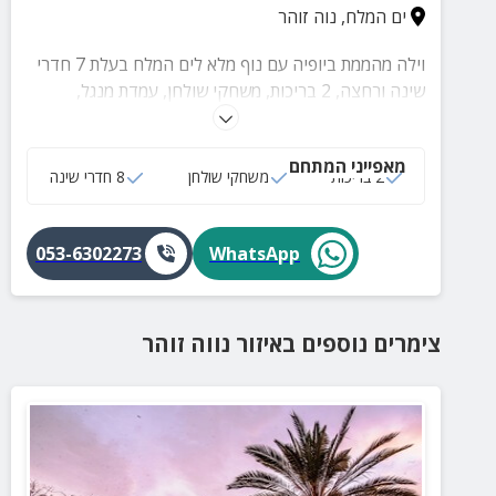
ים המלח
,
נוה זוהר
וילה מהממת ביופיה עם נוף מלא לים המלח בעלת 7 חדרי
שינה ורחצה, 2 בריכות, משחקי שולחן, עמדת מנגל,
בקרבת המלונות ואטרקציות באזור.
מאפייני המתחם
2 בריכות
משחקי שולחן
8 חדרי שינה
053-6302273
WhatsApp
צימרים נוספים
באיזור
נווה זוהר