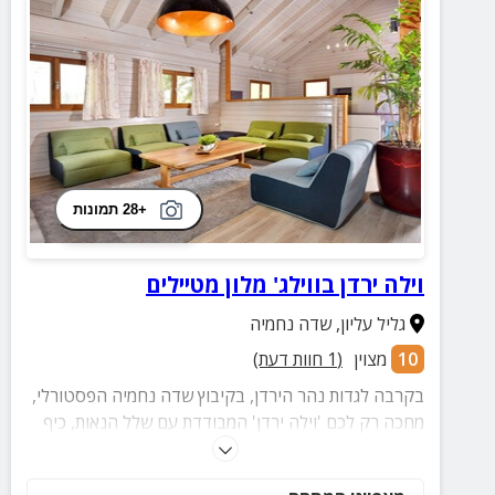
+28 תמונות
וילה ירדן בווילג' מלון מטיילים
גליל עליון
,
שדה נחמיה
10
מצוין
(
1
חוות דעת)
בקרבה לגדות נהר הירדן, בקיבוץ שדה נחמיה הפסטורלי,
מחכה רק לכם 'וילה ירדן' המבודדת עם שלל הנאות, כיף
וקרבה למבחר פעילויות ואתרי טיול. בכפר הנופש תגלו
בריכה מלאת הנאה, חדר אוכל, מדשאות ירוקות, משחקים