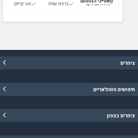
מאפייני המתחם
לקטנטנים ומתקני ספורט.
וילה עם ג‘קוזי
בריכת שחיה
מע‘ קריוקי
צימרים
חיפושים פופולאריים
צימרים בצפון