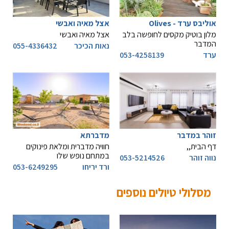
אוליבס ערד - Olives
אצל מאיה ואבשי
מלון בוטיק מקסים לחופשה בלב
אצל מאיה ואבשי
המדבר
נאות הכיכר
055-4336432
ערד
053-4258139
זוהר במדבר
מדברתא
דף הבית,,
חוויה מדברית ומלאת פינוקים
במתחם נופש שלו
נווה זוהר
053-5214526
ורד יריחו
053-6249295
מסלולי טיולים נוספים