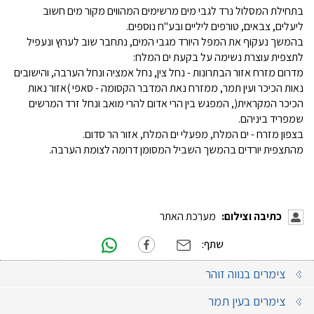
בתחילת המסלול נרד לגבי מים מרשימים המהווים מקור מים חשוב
ליעלים, צבאים, טורפים ליליים ובע"ח נוספים.
בהמשך נעקוף את המפל היורד מגבי המים, נתחבר שוב לערוץ ונעפיל
לתצפית עוצרת נשימה על בקעת ים המלח:
מדרום מזרח אזור הבתרונות - נחל צין, נחל אמציה ונחל הערבה, והישובים
נאות הכיכר ועין תמר, ממזרח נאת המדבר הקסומה - סאפי )אזור נאות
הכיכר המקראית(, המפגש בין הרי אדום להרי מואב ונחל זרד המרשים
שמפריד ביניהם.
בצפון מזרח - ים המלח, מפעלי ים המלח, אזור הר סדום.
מהתצפית יורדים בהמשך השביל המסומן דרומה לצומת הערבה.
כתיבה וצילום:
מערכת האתר
שתף:
צימרים בנווה זוהר
צימרים בעין תמר