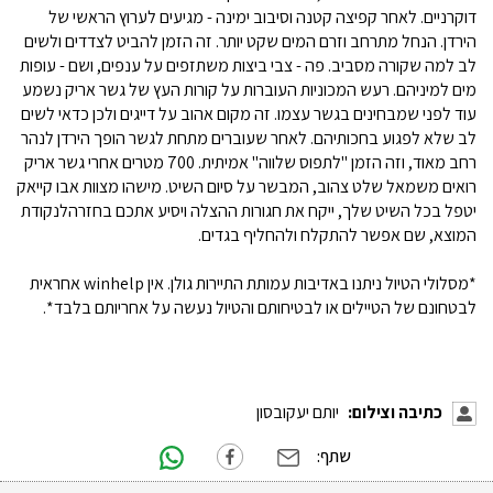
דוקרניים. לאחר קפיצה קטנה וסיבוב ימינה - מגיעים לערוץ הראשי של
הירדן. הנחל מתרחב וזרם המים שקט יותר. זה הזמן להביט לצדדים ולשים
לב למה שקורה מסביב. פה - צבי ביצות משתזפים על ענפים, ושם - עופות
מים למיניהם. רעש המכוניות העוברות על קורות העץ של גשר אריק נשמע
עוד לפני שמבחינים בגשר עצמו. זה מקום אהוב על דייגים ולכן כדאי לשים
לב שלא לפגוע בחכותיהם. לאחר שעוברים מתחת לגשר הופך הירדן לנהר
רחב מאוד, וזה הזמן "לתפוס שלווה" אמיתית. 700 מטרים אחרי גשר אריק
רואים משמאל שלט צהוב, המבשר על סיום השיט. מישהו מצוות אבו קייאק
יטפל בכל השיט שלך, ייקח את חגורות ההצלה ויסיע אתכם בחזרהלנקודת
המוצא, שם אפשר להתקלח ולהחליף בגדים.
*מסלולי הטיול ניתנו באדיבות עמותת התיירות גולן. אין winhelp אחראית
לבטחונם של הטיילים או לבטיחותם והטיול נעשה על אחריותם בלבד*.
כתיבה וצילום:
יותם יעקובסון
שתף: