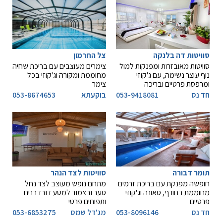
סוויטות דה בלנקה
צל החרמון
סוויטות מאובזרות ומפנקות למול
צימרים מעוצבים עם בריכת שחיה
נוף עוצר נשימה, עם ג'קוזי
מחוממת ומקורה וג'קוזי בכל
ומרפסת פרטיים ובריכה
צימר
חד נס
053-9418081
בוקעתא
053-8674653
תומר דבורה
סוויטות לצד הנהר
חופשה מפנקת עם בריכת זרמים
מתחם נופש מעוצב לצד נחל
מחוממת בחורף, סאונה וג'קוזי
סער ובצמוד למטע דובדבנים
פרטיים
ותפוחים פרטי
חד נס
053-8096146
מג'דל שמס
053-6853275