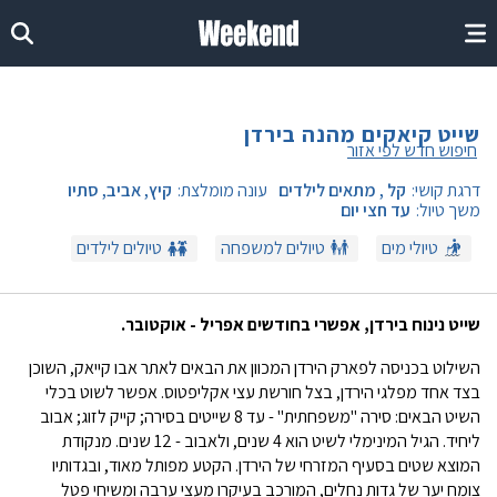
שייט קיאקים מהנה בירדן
חיפוש חדש לפי אזור
דרגת קושי:
קל , מתאים לילדים
עונה מומלצת:
קיץ, אביב, סתיו
משך טיול:
עד חצי יום
טיולי מים
טיולים למשפחה
טיולים לילדים
שייט נינוח בירדן, אפשרי בחודשים אפריל - אוקטובר.
השילוט בכניסה לפארק הירדן המכוון את הבאים לאתר אבו קייאק, השוכן
בצד אחד מפלגי הירדן, בצל חורשת עצי אקליפטוס. אפשר לשוט בכלי
השיט הבאים: סירה "משפחתית" - עד 8 שייטים בסירה; קייק לזוג; אבוב
ליחיד. הגיל המינימלי לשיט הוא 4 שנים, ולאבוב - 12 שנים. מנקודת
המוצא שטים בסעיף המזרחי של הירדן. הקטע מפותל מאוד, ובגדותיו
צומח יער של גדות נחלים, המורכב בעיקרו מעצי ערבה ומשיחי פטל