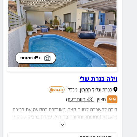
+45 תמונות
וילה כנרת שלי
כנרת וגליל תחתון
,
מגדל
מבצע
9.9
מצוין
(
48
חוות דעת)
דירה להשכרה לטווח קצר, מאובזרת במלואה עם בריכה
מרעננת (מחוממת ומקורה בחורף), עמדת ברביקיו, ג'קוזי
זרמים מפנק, מטבח מאובזר בכל טוב וחצר מרווחת באוויר
הפתוח. חופשה מושלמת למספר ימים או שבועות.